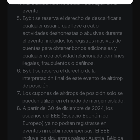
Las subcuentas no pueden participar en el
evento.
Bybit se reserva el derecho de descalificar a
cualquier usuario que lleve a cabo
actividades deshonestas o abusivas durante
el evento, incluidos los registros masivos de
cuentas para obtener bonos adicionales y
cualquier otra actividad relacionada con fines
ilegales, fraudulentos o dañinos.
Bybit se reserva el derecho de la
interpretación final de este evento de airdrop
de posición.
Los cupones de airdrops de posición solo se
pueden utilizar en el modo de margen aislado.
A partir del 30 de diciembre de 2024, los
usuarios del EEE (Espacio Económico
Europeo) ya no podrán registrarse en
eventos ni recibir recompensas. El EEE
incluye los siguientes países: Austria, Bélgica,