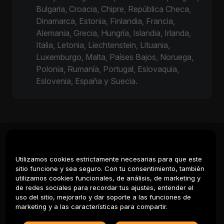
Bulgaria, Croacia, Chipre, República Checa,
Dinamarca, Estonia, Finlandia, Francia,
Alemania, Grecia, Hungría, Islandia, Irlanda,
Italia, Letonia, Liechtenstein, Lituania,
Luxemburgo, Malta, Países Bajos, Noruega,
Polonia, Rumanía, Portugal, Eslovaquia,
Eslovenia, España y Suecia.
Sobre
Utilizamos cookies estrictamente necesarias para que este
sitio funcione y sea seguro. Con tu consentimiento, también
Servicios
utilizamos cookies funcionales, de análisis, de marketing y
de redes sociales para recordar tus ajustes, entender el
Soporte
uso del sitio, mejorarlo y dar soporte a las funciones de
marketing y a las características para compartir.
Productos