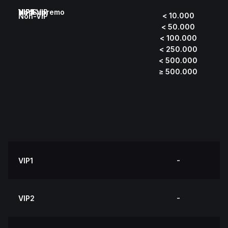
Non-VIP
VIP1
VIP2
VIP3
VIP4
VIP5
VIP Supremo
< 10.000
Non-VIP
< 50.000
< 100.000
< 250.000
< 500.000
≥ 500.000
-
VIP1
-
VIP2