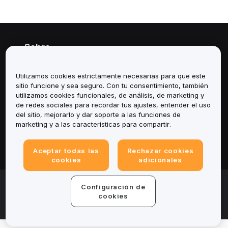
Sobre
Servicios
Utilizamos cookies estrictamente necesarias para que este
sitio funcione y sea seguro. Con tu consentimiento, también
Soporte
utilizamos cookies funcionales, de análisis, de marketing y
de redes sociales para recordar tus ajustes, entender el uso
del sitio, mejorarlo y dar soporte a las funciones de
Productos
marketing y a las características para compartir.
Legal
Aceptar todas las
Rechazar cookies
cookies
adicionales
© 2025-2026 Bybit.eu. All rights reserved.
Configuración de
Términos de servicio
|
Términos de Privacidad
|
Impreso
cookies
(Nota Legal)
|
Centro de preferencias de cookies