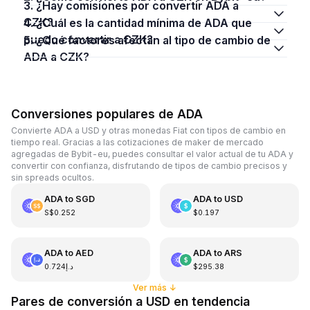
3. ¿Hay comisiones por convertir ADA a
CZK?
4. ¿Cuál es la cantidad mínima de ADA que
puedo convertir a CZK?
5. ¿Qué factores afectan al tipo de cambio de
ADA a CZK?
Conversiones populares de ADA
Convierte ADA a USD y otras monedas Fiat con tipos de cambio en
tiempo real. Gracias a las cotizaciones de maker de mercado
agregadas de Bybit-eu, puedes consultar el valor actual de tu ADA y
convertir con confianza, disfrutando de tipos de cambio precisos y
sin spreads ocultos.
ADA
to
SGD
ADA
to
USD
S$0.252
$0.197
ADA
to
AED
ADA
to
ARS
د.إ0.724
$295.38
Ver más
↓
Pares de conversión a USD en tendencia