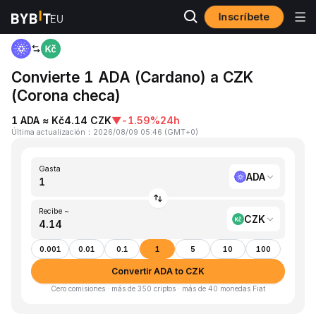
Inscríbete
Inicio
ADA to CZK
Convierte 1 ADA (Cardano) a CZK
(Corona checa)
1 ADA ≈ Kč4.14 CZK
▼
-1.59%
24h
Última actualización
：
2026/08/09 05:46
(
GMT+0
)
Gasta
ADA
Recibe ~
CZK
0.001
0.01
0.1
1
5
10
100
Convertir ADA to CZK
Cero comisiones · más de 350 criptos · más de 40 monedas Fiat