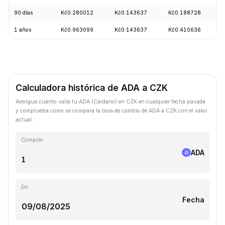
90 días
Kč0.280012
Kč0.143637
Kč0.188728
1 años
Kč0.963099
Kč0.143637
Kč0.410636
Calculadora histórica de ADA a CZK
Averigua cuánto valía tu ADA (Cardano) en CZK en cualquier fecha pasada
y comprueba cómo se compara la tasa de cambio de ADA a CZK con el valor
actual.
Comprar
ADA
En:
Fecha