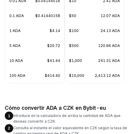
0.01 ADA
$0.04144016
$10
2.41 ADA
0.1 ADA
$0.41440158
$50
12.07 ADA
1 ADA
$4.14
$100
24.13 ADA
5 ADA
$20.72
$500
120.66 ADA
10 ADA
$41.44
$1,000
241.31 ADA
100 ADA
$414.40
$10,000
2,413.12 ADA
Cómo convertir ADA a CZK en Bybit-eu
Introduce en la calculadora de arriba la cantidad de ADA que
1
deseas convertir a CZK.
Consulta al instante el valor equivalente en CZK según la tasa de
2
cambio en tiempo real de ADA a CZK.