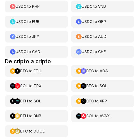
USDC
to
PHP
USDC
to
VND
USDC
to
EUR
USDC
to
GBP
USDC
to
JPY
USDC
to
AUD
USDC
to
CAD
USDC
to
CHF
De cripto a cripto
BTC
to
ETH
BTC
to
ADA
SOL
to
TRX
BTC
to
SOL
ETH
to
SOL
BTC
to
XRP
ETH
to
BNB
SOL
to
AVAX
BTC
to
DOGE