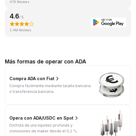
47K Reviews
4.6
/ 5
1.4M Reviews
Más formas de operar con ADA
Compra ADA con Fiat
Compra fácilmente mediante tarjeta bancaria
o transferencia bancaria.
Opera con ADA/USDC en Spot
Disfruta de una liquidez profunda y
comisiones de maker desde el 0,1 %.