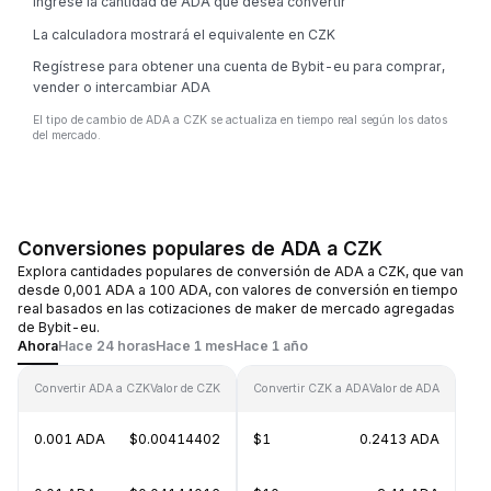
Ingrese la cantidad de ADA que desea convertir
La calculadora mostrará el equivalente en CZK
Regístrese para obtener una cuenta de Bybit-eu para comprar,
vender o intercambiar ADA
El tipo de cambio de ADA a CZK se actualiza en tiempo real según los datos
del mercado.
Conversiones populares de ADA a CZK
Explora cantidades populares de conversión de ADA a CZK, que van
desde 0,001 ADA a 100 ADA, con valores de conversión en tiempo
real basados en las cotizaciones de maker de mercado agregadas
de Bybit-eu.
Ahora
Hace 24 horas
Hace 1 mes
Hace 1 año
Convertir ADA a CZK
Valor de CZK
Convertir CZK a ADA
Valor de ADA
0.001 ADA
$0.00414402
$1
0.2413 ADA