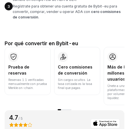
Regístrate para obtener una cuenta gratuita de Bybit-eu para
3
convertir, comprar, vender u operar ADA con
cero comisiones
de conversión
.
Por qué convertir en Bybit-eu
Prueba de
Cero comisiones
Más de 8
reservas
de conversión
millones d
usuarios
Reservas 1:1 verificadas
Sin cargos ocultos. La
mensualmente con prueba
tasa cotizada es la tasa
Únete a una de
Merkle on-chain.
final que pagas.
plataformas d
por volumen de
liquidez.
4.7
/ 5