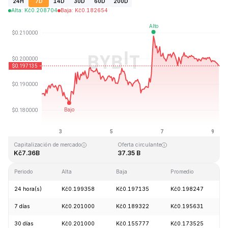
24H
7D
14D
30D
60D
200D
Alta
:
Kč
0.208704
Baja
:
Kč
0.182654
Última actualización: 2026-08-09, 05:46 GMT+0
Máximo histórico
Mínimo histórico
Kč3.09
Kč0.019253
Capitalización de mercado
Oferta circulante
Kč7.36B
37.35 B
Periodo
Alta
Baja
Promedio
C
24 hora(s)
Kč0.199358
Kč0.197135
Kč0.198247
7 días
Kč0.201000
Kč0.189322
Kč0.195631
30 días
Kč0.201000
Kč0.155777
Kč0.173525