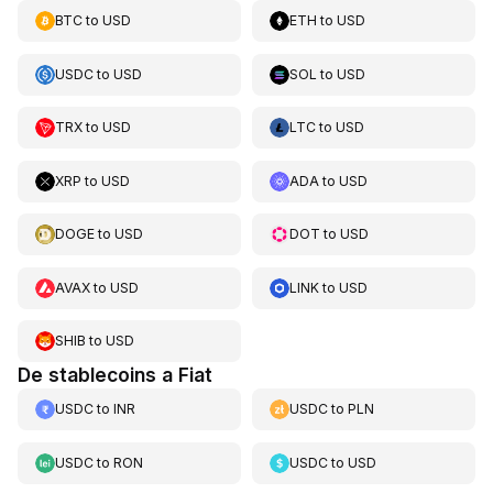
BTC
to
USD
ETH
to
USD
USDC
to
USD
SOL
to
USD
TRX
to
USD
LTC
to
USD
XRP
to
USD
ADA
to
USD
DOGE
to
USD
DOT
to
USD
AVAX
to
USD
LINK
to
USD
SHIB
to
USD
De stablecoins a Fiat
USDC
to
INR
USDC
to
PLN
USDC
to
RON
USDC
to
USD