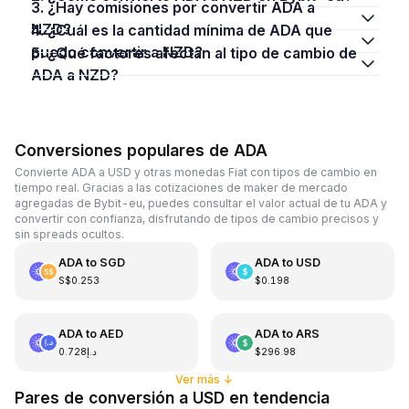
3. ¿Hay comisiones por convertir ADA a
NZD?
4. ¿Cuál es la cantidad mínima de ADA que
puedo convertir a NZD?
5. ¿Qué factores afectan al tipo de cambio de
ADA a NZD?
Conversiones populares de ADA
Convierte ADA a USD y otras monedas Fiat con tipos de cambio en
tiempo real. Gracias a las cotizaciones de maker de mercado
agregadas de Bybit-eu, puedes consultar el valor actual de tu ADA y
convertir con confianza, disfrutando de tipos de cambio precisos y
sin spreads ocultos.
ADA
to
SGD
ADA
to
USD
S$0.253
$0.198
ADA
to
AED
ADA
to
ARS
د.إ0.728
$296.98
Ver más
↓
Pares de conversión a USD en tendencia