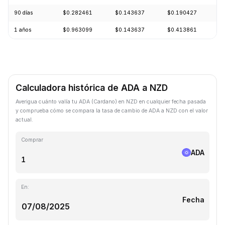
90 días
$0.282461
$0.143637
$0.190427
+
1 años
$0.963099
$0.143637
$0.413861
-
Calculadora histórica de ADA a NZD
Averigua cuánto valía tu ADA (Cardano) en NZD en cualquier fecha pasada
y comprueba cómo se compara la tasa de cambio de ADA a NZD con el valor
actual.
Comprar
ADA
En:
Fecha