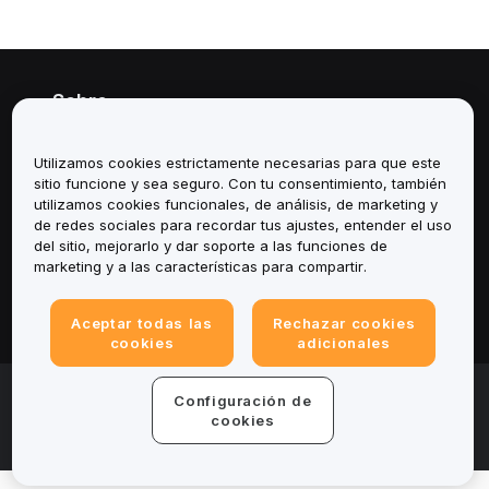
Sobre
Servicios
Utilizamos cookies estrictamente necesarias para que este
sitio funcione y sea seguro. Con tu consentimiento, también
Soporte
utilizamos cookies funcionales, de análisis, de marketing y
de redes sociales para recordar tus ajustes, entender el uso
del sitio, mejorarlo y dar soporte a las funciones de
Productos
marketing y a las características para compartir.
Legal
Aceptar todas las
Rechazar cookies
cookies
adicionales
© 2025-2026 Bybit.eu. All rights reserved.
Configuración de
Términos de servicio
|
Términos de Privacidad
|
Impreso
cookies
(Nota Legal)
|
Centro de preferencias de cookies