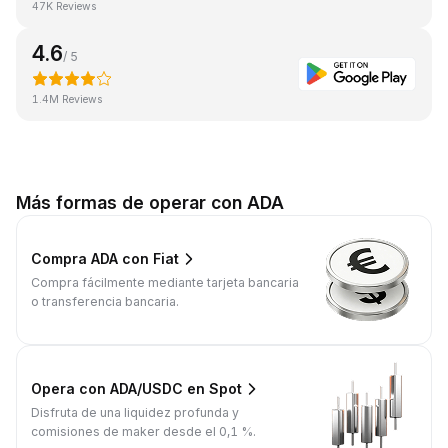
47K Reviews
4.6
/ 5
1.4M Reviews
Más formas de operar con ADA
Compra ADA con Fiat
Compra fácilmente mediante tarjeta bancaria
o transferencia bancaria.
Opera con ADA/USDC en Spot
Disfruta de una liquidez profunda y
comisiones de maker desde el 0,1 %.