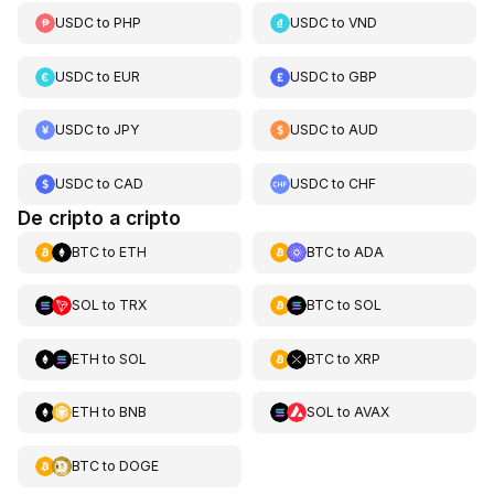
USDC
to
PHP
USDC
to
VND
USDC
to
EUR
USDC
to
GBP
USDC
to
JPY
USDC
to
AUD
USDC
to
CAD
USDC
to
CHF
De cripto a cripto
BTC
to
ETH
BTC
to
ADA
SOL
to
TRX
BTC
to
SOL
ETH
to
SOL
BTC
to
XRP
ETH
to
BNB
SOL
to
AVAX
BTC
to
DOGE