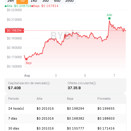
24H
7D
14D
30D
60D
200D
Alta
:
$
0.208704
Baja
:
$
0.167814
Última actualización: 2026-08-07, 18:13 GMT+0
Máximo histórico
Mínimo histórico
$3.09
$0.019253
Capitalización de mercado
Oferta circulante
$7.40B
37.35 B
Periodo
Alta
Baja
Promedio
C
24 hora(s)
$0.201016
$0.198294
$0.199655
-
7 días
$0.201016
$0.168382
$0.188603
+
30 días
$0.201016
$0.155777
$0.171416
+