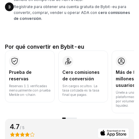
Regístrate para obtener una cuenta gratuita de Bybit-eu para
3
convertir, comprar, vender u operar ADA con
cero comisiones
de conversión
.
Por qué convertir en Bybit-eu
Prueba de
Cero comisiones
Más de 8
reservas
de conversión
millones d
usuarios
Reservas 1:1 verificadas
Sin cargos ocultos. La
mensualmente con prueba
tasa cotizada es la tasa
Únete a una de
Merkle on-chain.
final que pagas.
plataformas d
por volumen de
liquidez.
4.7
/ 5