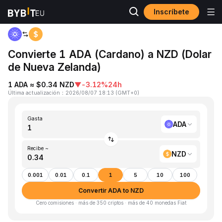
Inscríbete
Inicio
ADA to NZD
Convierte 1 ADA (Cardano) a NZD (Dolar
de Nueva Zelanda)
1 ADA ≈ $0.34 NZD
▼
-3.12%
24h
Última actualización
：
2026/08/07 18:13
(
GMT+0
)
Gasta
ADA
Recibe ~
NZD
0.001
0.01
0.1
1
5
10
100
Convertir ADA to NZD
Cero comisiones · más de 350 criptos · más de 40 monedas Fiat