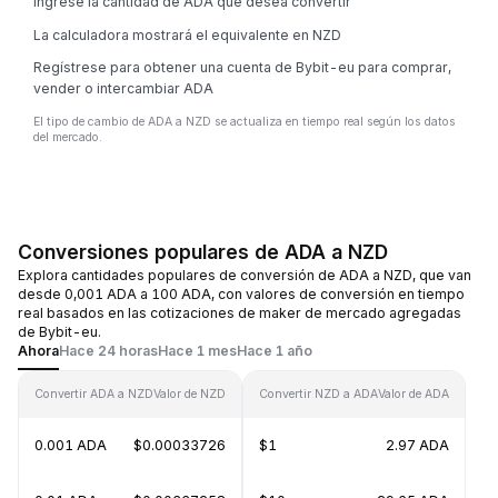
Ingrese la cantidad de ADA que desea convertir
La calculadora mostrará el equivalente en NZD
Regístrese para obtener una cuenta de Bybit-eu para comprar,
vender o intercambiar ADA
El tipo de cambio de ADA a NZD se actualiza en tiempo real según los datos
del mercado.
Conversiones populares de ADA a NZD
Explora cantidades populares de conversión de ADA a NZD, que van
desde 0,001 ADA a 100 ADA, con valores de conversión en tiempo
real basados en las cotizaciones de maker de mercado agregadas
de Bybit-eu.
Ahora
Hace 24 horas
Hace 1 mes
Hace 1 año
Convertir ADA a NZD
Valor de NZD
Convertir NZD a ADA
Valor de ADA
0.001 ADA
$0.00033726
$1
2.97 ADA