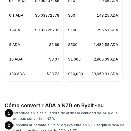
0.01 ADA
$0.00337258
$10
29.65 ADA
0.1 ADA
$0.03372578
$50
148.25 ADA
1 ADA
$0.33725782
$100
296.51 ADA
5 ADA
$1.69
$500
1,482.55 ADA
10 ADA
$3.37
$1,000
2,965.09 ADA
100 ADA
$33.73
$10,000
29,650.91 ADA
Cómo convertir ADA a NZD en Bybit-eu
Introduce en la calculadora de arriba la cantidad de ADA que
1
deseas convertir a NZD.
Consulta al instante el valor equivalente en NZD según la tasa de
2
cambio en tiempo real de ADA a NZD.