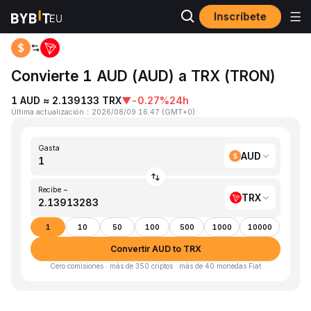
Inscríbete
Inicio
AUD to TRX
Convierte 1 AUD (AUD) a TRX (TRON)
1 AUD ≈ 2.139133 TRX
▼
-0.27%
24h
Última actualización
：
2026/08/09 16:47
(
GMT+0
)
Gasta
AUD
Recibe ~
TRX
1
10
50
100
500
1000
10000
Convertir AUD to TRX
Cero comisiones · más de 350 criptos · más de 40 monedas Fiat