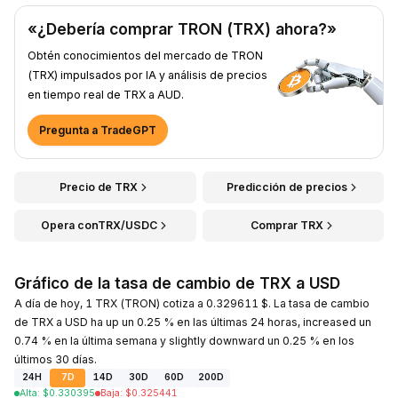
«¿Debería comprar TRON (TRX) ahora?»
Obtén conocimientos del mercado de TRON
(TRX) impulsados por IA y análisis de precios
en tiempo real de TRX a AUD.
Pregunta a TradeGPT
Precio de TRX
Predicción de precios
Opera conTRX/USDC
Comprar TRX
Gráfico de la tasa de cambio de TRX a USD
A día de hoy, 1 TRX (TRON) cotiza a 0.329611 $. La tasa de cambio
de TRX a USD ha up un 0.25 % en las últimas 24 horas, increased un
0.74 % en la última semana y slightly downward un 0.25 % en los
últimos 30 días.
24H
7D
14D
30D
60D
200D
Alta
:
$
0.330395
Baja
:
$
0.325441