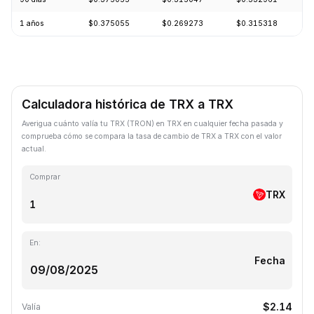
1 años
$0.375055
$0.269273
$0.315318
Calculadora histórica de TRX a TRX
Averigua cuánto valía tu TRX (TRON) en TRX en cualquier fecha pasada y
comprueba cómo se compara la tasa de cambio de TRX a TRX con el valor
actual.
Comprar
TRX
En:
Fecha
$2.14
Valía