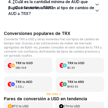
4. ¿Cuál es la cantidad mínima de AUD que
puedo convertir a TRX?
5. ¿Qué factores afectan al tipo de cambio de
AUD a TRX?
Conversiones populares de TRX
Convierte TRX a USD y otras monedas Fiat con tipos de cambio en
tiempo real. Gracias a las cotizaciones de maker de mercado
agregadas de Bybit-eu, puedes consultar el valor actual de tu TRX y
convertir con confianza, disfrutando de tipos de cambio precisos y
sin spreads ocultos.
TRX
to
SGD
TRX
to
USD
S$0.418
$0.33
TRX
to
AED
TRX
to
ARS
د.إ1.21
$492.92
Ver más
↓
Pares de conversión a USD en tendencia
BTC
to
USD
ETH
to
USD