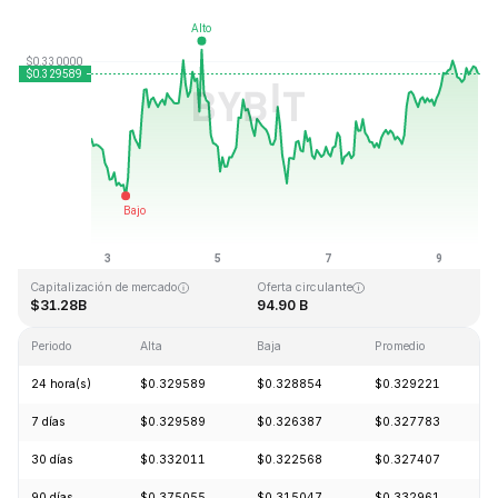
Última actualización: 2026-08-09, 16:47 GMT+0
Máximo histórico
Mínimo histórico
$0.431288
$0.001804
Capitalización de mercado
Oferta circulante
$31.28B
94.90 B
Periodo
Alta
Baja
Promedio
24 hora(s)
$0.329589
$0.328854
$0.329221
7 días
$0.329589
$0.326387
$0.327783
30 días
$0.332011
$0.322568
$0.327407
90 días
$0.375055
$0.315047
$0.332961