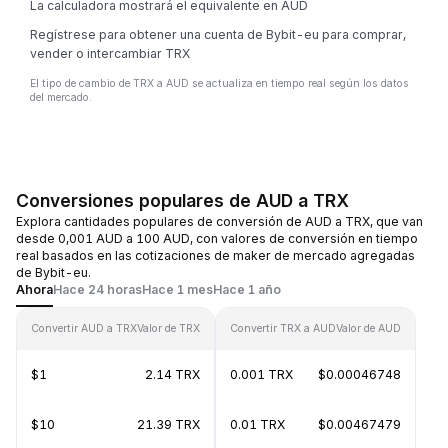
La calculadora mostrará el equivalente en AUD
Regístrese para obtener una cuenta de Bybit-eu para comprar,
vender o intercambiar TRX
El tipo de cambio de TRX a AUD se actualiza en tiempo real según los datos
del mercado.
Conversiones populares de AUD a TRX
Explora cantidades populares de conversión de AUD a TRX, que van
desde 0,001 AUD a 100 AUD, con valores de conversión en tiempo
real basados en las cotizaciones de maker de mercado agregadas
de Bybit-eu.
Ahora
Hace 24 horas
Hace 1 mes
Hace 1 año
Convertir AUD a TRX
Valor de TRX
Convertir TRX a AUD
Valor de AUD
$1
2.14 TRX
0.001 TRX
$0.00046748
$10
21.39 TRX
0.01 TRX
$0.00467479