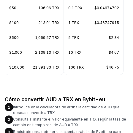
$50
106.96 TRX
0.1 TRX
$0.04674792
$100
213.91 TRX
1 TRX
$0.46747915
$500
1,069.57 TRX
5 TRX
$2.34
$1,000
2,139.13 TRX
10 TRX
$4.67
$10,000
21,391.33 TRX
100 TRX
$46.75
Cómo convertir AUD a TRX en Bybit-eu
Introduce en la calculadora de arriba la cantidad de AUD que
1
deseas convertir a TRX.
Consulta al instante el valor equivalente en TRX según la tasa de
2
cambio en tiempo real de AUD a TRX.
Regístrate para obtener una cuenta gratuita de Bybit-eu para
3