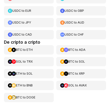
USDC
to
EUR
USDC
to
GBP
USDC
to
JPY
USDC
to
AUD
USDC
to
CAD
USDC
to
CHF
De cripto a cripto
BTC
to
ETH
BTC
to
ADA
SOL
to
TRX
BTC
to
SOL
ETH
to
SOL
BTC
to
XRP
ETH
to
BNB
SOL
to
AVAX
BTC
to
DOGE