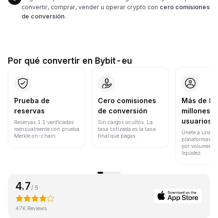
convertir, comprar, vender u operar crypto con
cero comisiones
de conversión
.
Por qué convertir en Bybit-eu
Prueba de
Cero comisiones
Más de 8
reservas
de conversión
millones d
usuarios
Reservas 1:1 verificadas
Sin cargos ocultos. La
mensualmente con prueba
tasa cotizada es la tasa
Únete a una de
Merkle on-chain.
final que pagas.
plataformas d
por volumen de
liquidez.
4.7
/ 5
47K Reviews