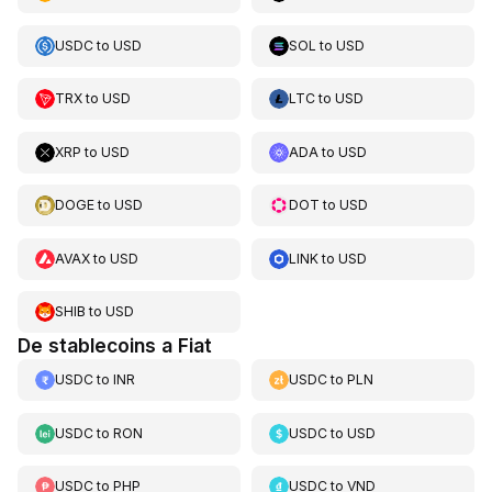
USDC
to
USD
SOL
to
USD
TRX
to
USD
LTC
to
USD
XRP
to
USD
ADA
to
USD
DOGE
to
USD
DOT
to
USD
AVAX
to
USD
LINK
to
USD
SHIB
to
USD
De stablecoins a Fiat
USDC
to
INR
USDC
to
PLN
USDC
to
RON
USDC
to
USD
USDC
to
PHP
USDC
to
VND