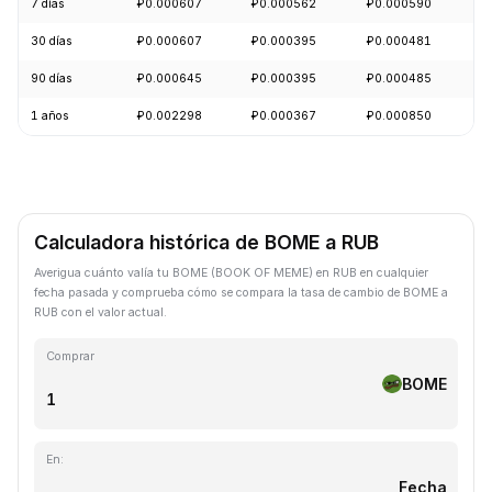
7 días
₽0.000607
₽0.000562
₽0.000590
+
30 días
₽0.000607
₽0.000395
₽0.000481
+
90 días
₽0.000645
₽0.000395
₽0.000485
+
1 años
₽0.002298
₽0.000367
₽0.000850
-
Calculadora histórica de BOME a RUB
Averigua cuánto valía tu BOME (BOOK OF MEME) en RUB en cualquier
fecha pasada y comprueba cómo se compara la tasa de cambio de BOME a
RUB con el valor actual.
Comprar
BOME
En:
Fecha