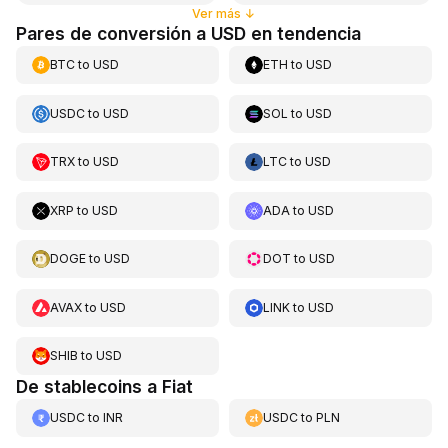
Ver más
↓
Pares de conversión a USD en tendencia
BTC
to
USD
ETH
to
USD
USDC
to
USD
SOL
to
USD
TRX
to
USD
LTC
to
USD
XRP
to
USD
ADA
to
USD
DOGE
to
USD
DOT
to
USD
AVAX
to
USD
LINK
to
USD
SHIB
to
USD
De stablecoins a Fiat
USDC
to
INR
USDC
to
PLN