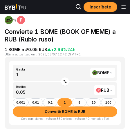
Inscríbete
Inicio
BOME to RUB
Convierte 1 BOME (BOOK OF MEME) a
RUB (Rublo ruso)
1 BOME ≈ ₽0.05 RUB
▲
+2.64%
24h
Última actualización
：
2026/08/07 12:42
(
GMT+0
)
Gasta
BOME
Recibe ~
RUB
0.001
0.01
0.1
1
5
10
100
Convertir BOME to RUB
Cero comisiones · más de 350 criptos · más de 40 monedas Fiat