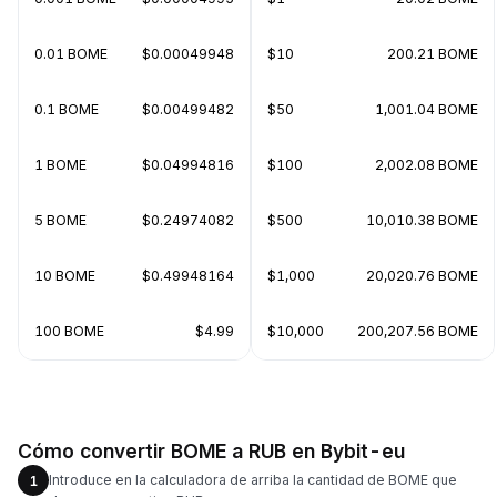
0.01 BOME
$0.00049948
$10
200.21 BOME
0.1 BOME
$0.00499482
$50
1,001.04 BOME
1 BOME
$0.04994816
$100
2,002.08 BOME
5 BOME
$0.24974082
$500
10,010.38 BOME
10 BOME
$0.49948164
$1,000
20,020.76 BOME
100 BOME
$4.99
$10,000
200,207.56 BOME
Cómo convertir BOME a RUB en Bybit-eu
Introduce en la calculadora de arriba la cantidad de BOME que
1