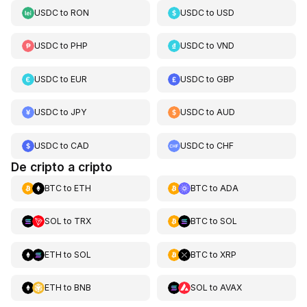
USDC
to
RON
USDC
to
USD
USDC
to
PHP
USDC
to
VND
USDC
to
EUR
USDC
to
GBP
USDC
to
JPY
USDC
to
AUD
USDC
to
CAD
USDC
to
CHF
De cripto a cripto
BTC
to
ETH
BTC
to
ADA
SOL
to
TRX
BTC
to
SOL
ETH
to
SOL
BTC
to
XRP
ETH
to
BNB
SOL
to
AVAX