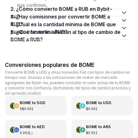
que confirmes.
2. ¿Cómo convierto BOME a RUB en Bybit-
eu?
3. ¿Hay comisiones por convertir BOME a
RUB?
4. ¿Cuál es la cantidad mínima de BOME que
puedo convertir a RUB?
5. ¿Qué factores afectan al tipo de cambio de
BOME a RUB?
Conversiones populares de BOME
Convierte BOME a USD y otras monedas Fiat con tipos de cambio en
tiempo real. Gracias a las cotizaciones de maker de mercado
agregadas de Bybit-eu, puedes consultar el valor actual de tu BOME
y convertir con confianza, disfrutando de tipos de cambio precisos y
sin spreads ocultos.
BOME
to
SGD
BOME
to
USD
S$0.001
$0.001
BOME
to
AED
BOME
to
ARS
د.إ0.002
$0.911