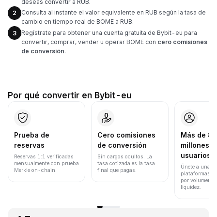
deseas convertir a RUB.
Consulta al instante el valor equivalente en RUB según la tasa de
2
cambio en tiempo real de BOME a RUB.
Regístrate para obtener una cuenta gratuita de Bybit-eu para
3
convertir, comprar, vender u operar BOME con
cero comisiones
de conversión
.
Por qué convertir en Bybit-eu
Prueba de
Cero comisiones
Más de 8
reservas
de conversión
millones d
usuarios
Reservas 1:1 verificadas
Sin cargos ocultos. La
mensualmente con prueba
tasa cotizada es la tasa
Únete a una de
Merkle on-chain.
final que pagas.
plataformas d
por volumen de
liquidez.