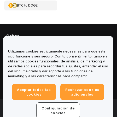
BTC
to
DOGE
Sobre
Servicios
Utilizamos cookies estrictamente necesarias para que este
sitio funcione y sea seguro. Con tu consentimiento, también
Soporte
utilizamos cookies funcionales, de análisis, de marketing y
de redes sociales para recordar tus ajustes, entender el uso
del sitio, mejorarlo y dar soporte a las funciones de
Productos
marketing y a las características para compartir.
Legal
Aceptar todas las
Rechazar cookies
cookies
adicionales
© 2025-2026 Bybit.eu. All rights reserved.
Configuración de
Términos de servicio
|
Términos de Privacidad
|
Impreso
cookies
(Nota Legal)
|
Centro de preferencias de cookies