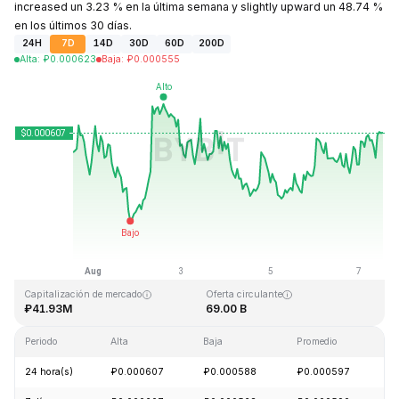
increased un 3.23 % en la última semana y slightly upward un 48.74 %
en los últimos 30 días.
24H
7D
14D
30D
60D
200D
Alta
:
₽
0.000623
Baja
:
₽
0.000555
Última actualización: 2026-08-07, 12:42 GMT+0
Máximo histórico
Mínimo histórico
₽0.026889
₽0.000058
Capitalización de mercado
Oferta circulante
₽41.93M
69.00 B
Periodo
Alta
Baja
Promedio
C
24 hora(s)
₽0.000607
₽0.000588
₽0.000597
+