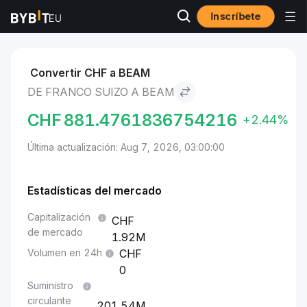
Inscríbete
Mercados
Precio de BEAM BEAM
Franco suizo to BEAM
Convertir CHF a BEAM
DE FRANCO SUIZO A BEAM
CHF
881.4761836754216
+2.44%
Última actualización: Aug 7, 2026, 03:00:00
Estadísticas del mercado
Capitalización
de mercado
1.92M
Volumen en 24h
0
Suministro
circulante
201.54M