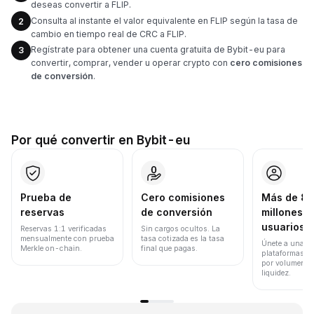
deseas convertir a FLIP.
Consulta al instante el valor equivalente en FLIP según la tasa de
2
cambio en tiempo real de CRC a FLIP.
Regístrate para obtener una cuenta gratuita de Bybit-eu para
3
convertir, comprar, vender u operar crypto con
cero comisiones
de conversión
.
Por qué convertir en Bybit-eu
Prueba de
Cero comisiones
Más de 8
reservas
de conversión
millones d
usuarios
Reservas 1:1 verificadas
Sin cargos ocultos. La
mensualmente con prueba
tasa cotizada es la tasa
Únete a una de
Merkle on-chain.
final que pagas.
plataformas d
por volumen de
liquidez.