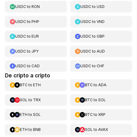
USDC
to
RON
USDC
to
USD
USDC
to
PHP
USDC
to
VND
USDC
to
EUR
USDC
to
GBP
USDC
to
JPY
USDC
to
AUD
USDC
to
CAD
USDC
to
CHF
De cripto a cripto
BTC
to
ETH
BTC
to
ADA
SOL
to
TRX
BTC
to
SOL
ETH
to
SOL
BTC
to
XRP
ETH
to
BNB
SOL
to
AVAX