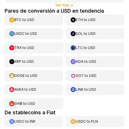
Ver más
↓
Pares de conversión a USD en tendencia
BTC
to
USD
ETH
to
USD
USDC
to
USD
SOL
to
USD
TRX
to
USD
LTC
to
USD
XRP
to
USD
ADA
to
USD
DOGE
to
USD
DOT
to
USD
AVAX
to
USD
LINK
to
USD
SHIB
to
USD
De stablecoins a Fiat
USDC
to
INR
USDC
to
PLN