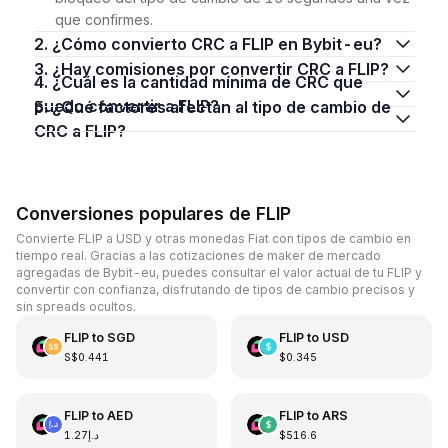
que confirmes.
2. ¿Cómo convierto CRC a FLIP en Bybit-eu?
3. ¿Hay comisiones por convertir CRC a FLIP?
4. ¿Cuál es la cantidad mínima de CRC que
puedo convertir a FLIP?
5. ¿Qué factores afectan al tipo de cambio de
CRC a FLIP?
Conversiones populares de FLIP
Convierte FLIP a USD y otras monedas Fiat con tipos de cambio en
tiempo real. Gracias a las cotizaciones de maker de mercado
agregadas de Bybit-eu, puedes consultar el valor actual de tu FLIP y
convertir con confianza, disfrutando de tipos de cambio precisos y
sin spreads ocultos.
FLIP
to
SGD
FLIP
to
USD
S$0.441
$0.345
FLIP
to
AED
FLIP
to
ARS
د.إ1.27
$516.6