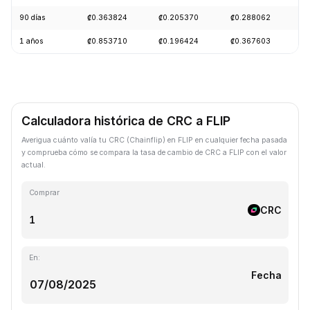
90 días
₡0.363824
₡0.205370
₡0.288062
+
1 años
₡0.853710
₡0.196424
₡0.367603
-
Calculadora histórica de CRC a FLIP
Averigua cuánto valía tu CRC (Chainflip) en FLIP en cualquier fecha pasada
y comprueba cómo se compara la tasa de cambio de CRC a FLIP con el valor
actual.
Comprar
CRC
En:
Fecha