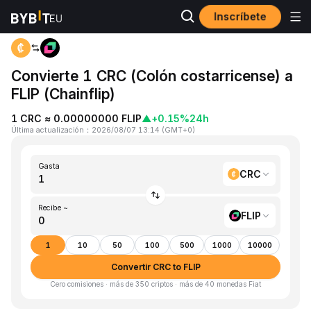
Inscríbete
Inicio
CRC to FLIP
Convierte 1 CRC (Colón costarricense) a
FLIP (Chainflip)
1 CRC ≈ 0.00000000 FLIP
▲
+0.15%
24h
Última actualización
：
2026/08/07 13:14
(
GMT+0
)
Gasta
CRC
Recibe ~
FLIP
1
10
50
100
500
1000
10000
Convertir CRC to FLIP
Cero comisiones · más de 350 criptos · más de 40 monedas Fiat