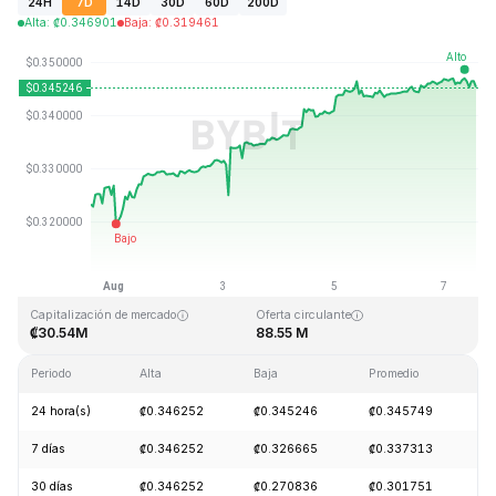
24H
7D
14D
30D
60D
200D
Alta
:
₡
0.346901
Baja
:
₡
0.319461
Última actualización: 2026-08-07, 13:14 GMT+0
Máximo histórico
Mínimo histórico
₡9.48
₡0.190927
Capitalización de mercado
Oferta circulante
₡30.54M
88.55 M
Periodo
Alta
Baja
Promedio
C
24 hora(s)
₡0.346252
₡0.345246
₡0.345749
+
7 días
₡0.346252
₡0.326665
₡0.337313
+
30 días
₡0.346252
₡0.270836
₡0.301751
+