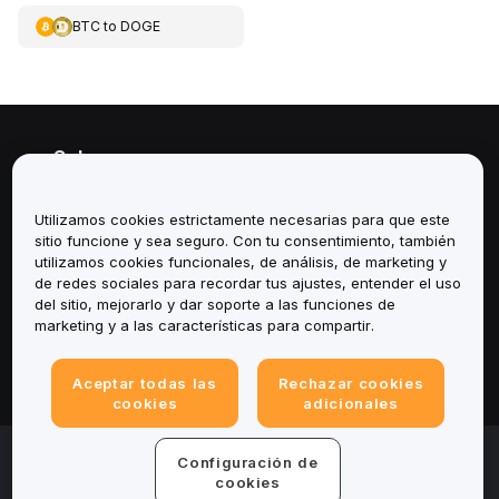
BTC
to
DOGE
Sobre
Servicios
Utilizamos cookies estrictamente necesarias para que este
sitio funcione y sea seguro. Con tu consentimiento, también
Soporte
utilizamos cookies funcionales, de análisis, de marketing y
de redes sociales para recordar tus ajustes, entender el uso
del sitio, mejorarlo y dar soporte a las funciones de
Productos
marketing y a las características para compartir.
Legal
Aceptar todas las
Rechazar cookies
cookies
adicionales
© 2025-2026 Bybit.eu. All rights reserved.
Configuración de
cookies
Términos de servicio
|
Términos de Privacidad
|
Impreso