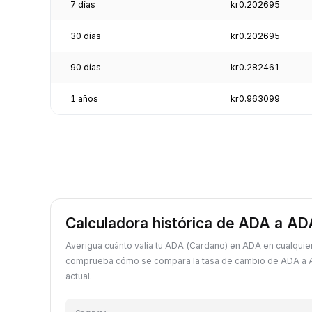
7 días
kr0.202695
30 días
kr0.202695
90 días
kr0.282461
1 años
kr0.963099
Calculadora histórica de ADA a AD
Averigua cuánto valía tu ADA (Cardano) en ADA en cualquie
comprueba cómo se compara la tasa de cambio de ADA a A
actual.