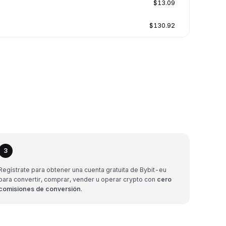
$13.09
$130.92
3
Regístrate para obtener una cuenta gratuita de Bybit-eu
para convertir, comprar, vender u operar crypto con
cero
comisiones de conversión
.