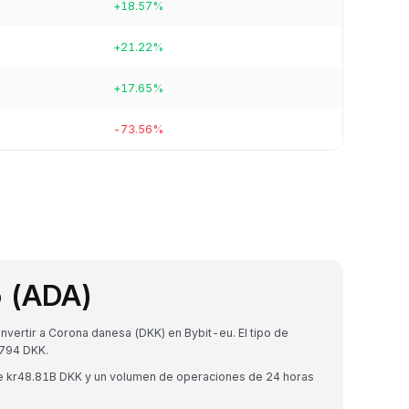
+18.57%
+21.22%
+17.65%
-73.56%
o (ADA)
ertir a Corona danesa (DKK) en Bybit-eu. El tipo de
794 DKK.
de kr48.81B DKK y un volumen de operaciones de 24 horas