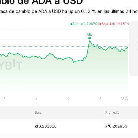
ambio de ADA a USD
tasa de cambio de ADA a USD ha up un 0.12 % en las últimas 24 hora
Alta
:
kr
0.208704
Baja
:
kr
0.167814
Baja
Promedio
kr0.201016
kr0.201856