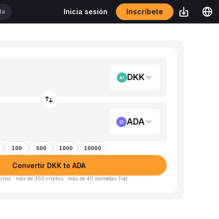
Inscríbete
Inicia sesión
DKK
ADA
100
500
1000
10000
Convertir DKK to ADA
ones · más de 350 criptos · más de 40 monedas Fiat