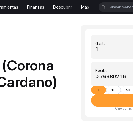
ramientas
Finanzas
Descubrir
Más
Gasta
 (Corona
Recibe ~
Cardano)
1
10
50
Cero comisi