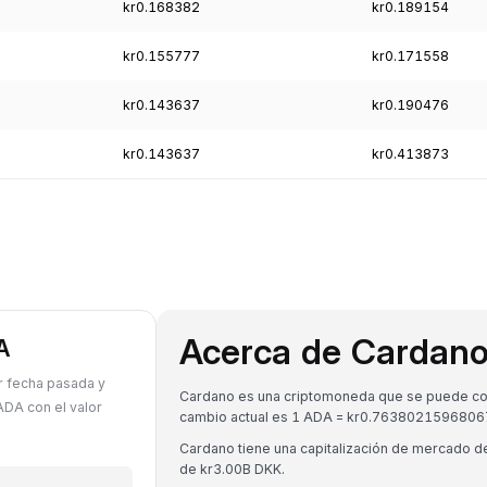
kr0.168382
kr0.189154
kr0.155777
kr0.171558
kr0.143637
kr0.190476
kr0.143637
kr0.413873
Acerca de Cardan
A
r fecha pasada y
Cardano es una criptomoneda que se puede conv
DA con el valor
cambio actual es 1 ADA = kr0.7638021596806
Cardano tiene una capitalización de mercado 
de kr3.00B DKK.