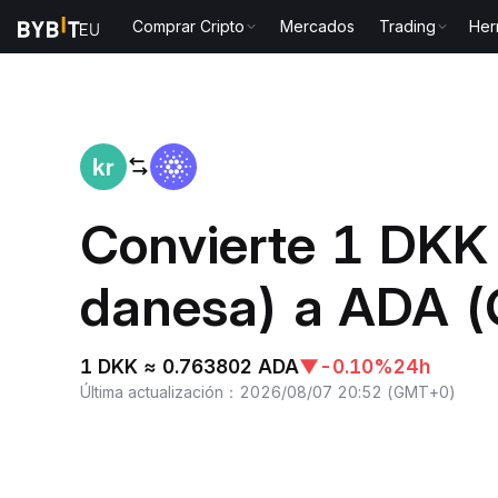
Comprar Cripto
Mercados
Trading
Her
Inicio
DKK to ADA
Convierte 1 DKK
danesa) a ADA (
1 DKK ≈ 0.763802 ADA
▼
-0.10%
24h
Última actualización
：
2026/08/07 20:52
(
GMT+0
)