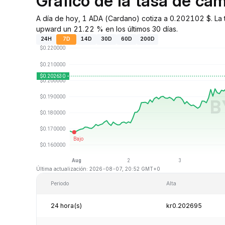
Gráfico de la tasa de c
A día de hoy, 1 ADA (Cardano) cotiza a 0.202102 $. La 
upward un 21.22 % en los últimos 30 días.
24H
7D
14D
30D
60D
200D
Última actualización: 2026-08-07, 20:52 GMT+0
Periodo
Alta
24 hora(s)
kr0.202695