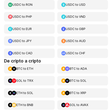
USDC
to
RON
USDC
to
USD
USDC
to
PHP
USDC
to
VND
USDC
to
EUR
USDC
to
GBP
USDC
to
JPY
USDC
to
AUD
USDC
to
CAD
USDC
to
CHF
De cripto a cripto
BTC
to
ETH
BTC
to
ADA
SOL
to
TRX
BTC
to
SOL
ETH
to
SOL
BTC
to
XRP
ETH
to
BNB
SOL
to
AVAX