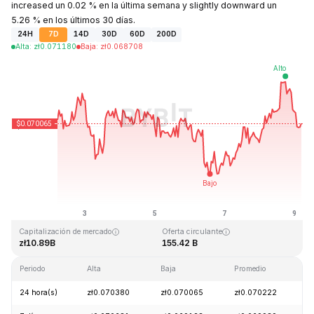
increased un 0.02 % en la última semana y slightly downward un
5.26 % en los últimos 30 días.
24H
7D
14D
30D
60D
200D
Alta
:
zł
0.071180
Baja
:
zł
0.068708
Última actualización: 2026-08-09, 04:33 GMT+0
Máximo histórico
Mínimo histórico
zł0.731578
zł0.000087
Capitalización de mercado
Oferta circulante
zł10.89B
155.42 B
Periodo
Alta
Baja
Promedio
C
24 hora(s)
zł0.070380
zł0.070065
zł0.070222
-