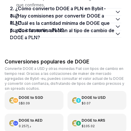
que confirmes.
2. ¿Cómo convierto DOGE a PLN en Bybit-
eu?
3. ¿Hay comisiones por convertir DOGE a
PLN?
4. ¿Cuál es la cantidad mínima de DOGE que
puedo convertir a PLN?
5. ¿Qué factores afectan al tipo de cambio de
DOGE a PLN?
Conversiones populares de DOGE
Convierte DOGE a USD y otras monedas Fiat con tipos de cambio en
tiempo real. Gracias a las cotizaciones de maker de mercado
agregadas de Bybit-eu, puedes consultar el valor actual de tu DOGE
y convertir con confianza, disfrutando de tipos de cambio precisos y
sin spreads ocultos.
DOGE
to
SGD
DOGE
to
USD
S$0.09
$0.07
DOGE
to
AED
DOGE
to
ARS
د.إ0.257
$105.02