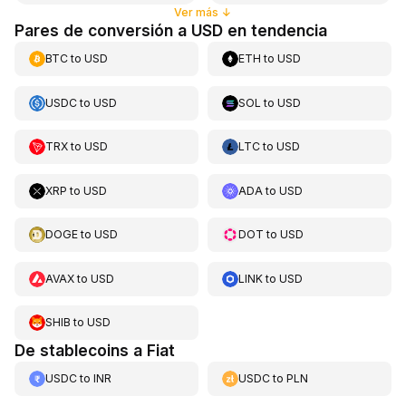
Ver más
↓
Pares de conversión a USD en tendencia
BTC
to
USD
ETH
to
USD
USDC
to
USD
SOL
to
USD
TRX
to
USD
LTC
to
USD
XRP
to
USD
ADA
to
USD
DOGE
to
USD
DOT
to
USD
AVAX
to
USD
LINK
to
USD
SHIB
to
USD
De stablecoins a Fiat
USDC
to
INR
USDC
to
PLN