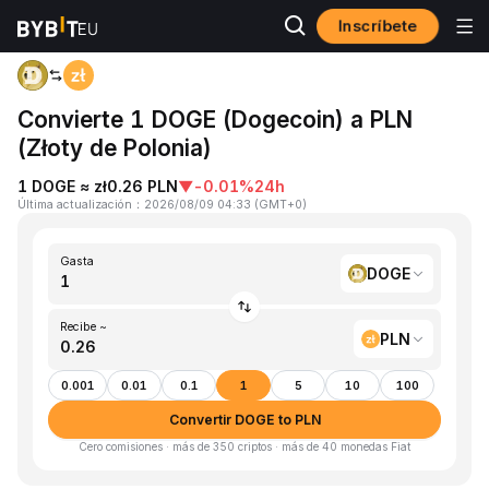
Inscríbete
Inicio
DOGE to PLN
Convierte 1 DOGE (Dogecoin) a PLN
(Złoty de Polonia)
1 DOGE ≈ zł0.26 PLN
▼
-0.01%
24h
Última actualización
：
2026/08/09 04:33
(
GMT+0
)
Gasta
DOGE
Recibe ~
PLN
0.001
0.01
0.1
1
5
10
100
Convertir DOGE to PLN
Cero comisiones · más de 350 criptos · más de 40 monedas Fiat