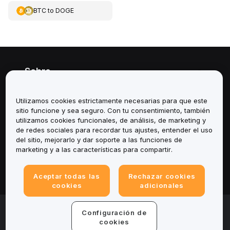
BTC
to
DOGE
Sobre
Servicios
Utilizamos cookies estrictamente necesarias para que este
sitio funcione y sea seguro. Con tu consentimiento, también
Soporte
utilizamos cookies funcionales, de análisis, de marketing y
de redes sociales para recordar tus ajustes, entender el uso
del sitio, mejorarlo y dar soporte a las funciones de
Productos
marketing y a las características para compartir.
Legal
Aceptar todas las
Rechazar cookies
cookies
adicionales
© 2025-2026 Bybit.eu. All rights reserved.
Configuración de
Términos de servicio
|
Términos de Privacidad
|
Impreso
cookies
(Nota Legal)
|
Centro de preferencias de cookies