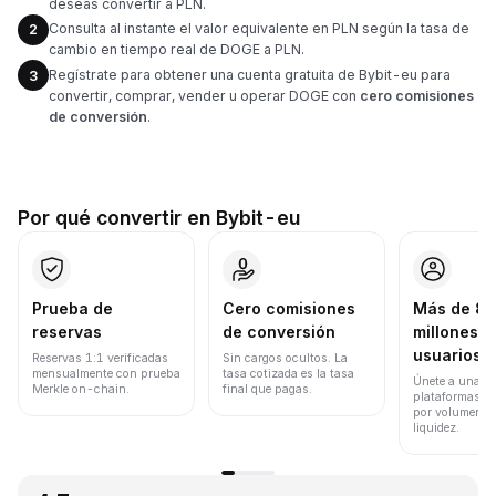
deseas convertir a PLN.
Consulta al instante el valor equivalente en PLN según la tasa de
2
cambio en tiempo real de DOGE a PLN.
Regístrate para obtener una cuenta gratuita de Bybit-eu para
3
convertir, comprar, vender u operar DOGE con
cero comisiones
de conversión
.
Por qué convertir en Bybit-eu
Prueba de
Cero comisiones
Más de 8
reservas
de conversión
millones d
usuarios
Reservas 1:1 verificadas
Sin cargos ocultos. La
mensualmente con prueba
tasa cotizada es la tasa
Únete a una de
Merkle on-chain.
final que pagas.
plataformas d
por volumen de
liquidez.