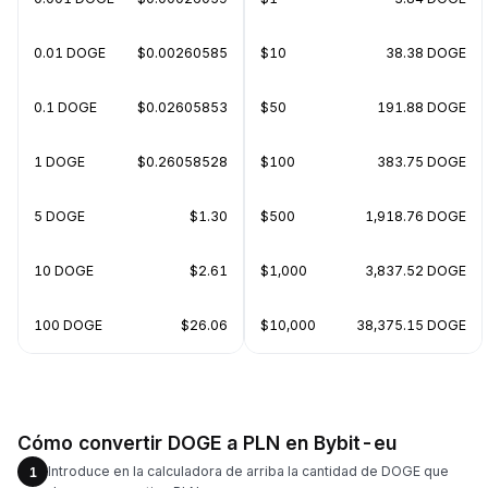
0.01 DOGE
$0.00260585
$10
38.38 DOGE
0.1 DOGE
$0.02605853
$50
191.88 DOGE
1 DOGE
$0.26058528
$100
383.75 DOGE
5 DOGE
$1.30
$500
1,918.76 DOGE
10 DOGE
$2.61
$1,000
3,837.52 DOGE
100 DOGE
$26.06
$10,000
38,375.15 DOGE
Cómo convertir DOGE a PLN en Bybit-eu
Introduce en la calculadora de arriba la cantidad de DOGE que
1