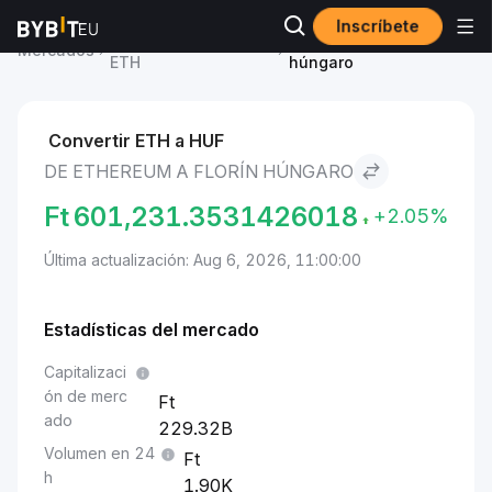
Inscríbete
Precio de Ethereum
Ethereum to Florín
Mercados
ETH
húngaro
Convertir ETH a HUF
DE ETHEREUM A FLORÍN HÚNGARO
Ft
601,231.3531426018
+2.05%
Última actualización: Aug 6, 2026, 11:00:00
Estadísticas del mercado
Capitalizaci
ón de merc
ado
229.32B
Volumen en 24
h
1.90K