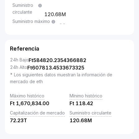
Suministro
circulante
120.68M
Suministro máximo
--
Referencia
24h Bajo
Ft
584820.2354366882
24h Alto
Ft
607813.4533673325
* Los siguientes datos muestran la información de
mercado de eth
Máximo histórico
Mínimo histórico
Ft
1,670,834.00
Ft
118.42
Capitalización de mercado
Suministro circulante
72.23T
120.68M