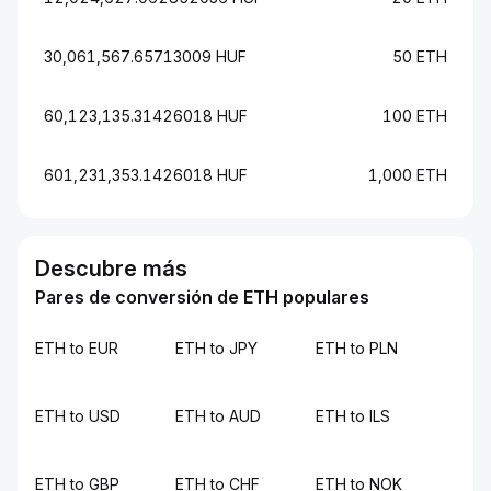
30,061,567.65713009 HUF
50 ETH
60,123,135.31426018 HUF
100 ETH
601,231,353.1426018 HUF
1,000 ETH
Descubre más
Pares de conversión de ETH populares
ETH to EUR
ETH to JPY
ETH to PLN
ETH to USD
ETH to AUD
ETH to ILS
ETH to GBP
ETH to CHF
ETH to NOK