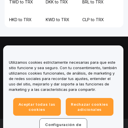
TWD to TRX
DKK to TRX
BRL to TRX
HKD to TRX
KWD to TRX
CLP to TRX
Sobre
Utilizamos cookies estrictamente necesarias para que este
Servicios
sitio funcione y sea seguro. Con tu consentimiento, también
utilizamos cookies funcionales, de análisis, de marketing y
Soporte
de redes sociales para recordar tus ajustes, entender el
uso del sitio, mejorarlo y dar soporte a las funciones de
marketing y a las características para compartir.
Productos
Legal
Aceptar todas las
Rechazar cookies
cookies
adicionales
Configuración de
© 2025-2026 Bybit.eu. Todos los derechos