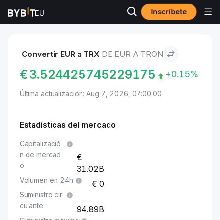
Inscríbete
Mercados
Precio de TRON TRX
EUR to TRON
Convertir EUR a TRX
DE EUR A TRON
€
3.524425745229175
+0.15%
Última actualización: Aug 7, 2026, 07:00:00
Estadísticas del mercado
Capitalizació
n de mercad
o
31.02B
Volumen en 24h
0
Suministro cir
culante
94.89B