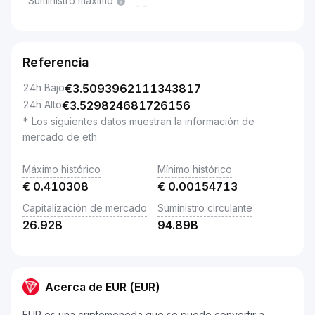
Suministro máximo
--
Referencia
24h Bajo
€
3.5093962111343817
24h Alto
€
3.529824681726156
* Los siguientes datos muestran la información de
mercado de eth
Máximo histórico
Mínimo histórico
€
0.410308
€
0.00154713
Capitalización de mercado
Suministro circulante
26.92B
94.89B
Acerca de EUR (EUR)
EUR es una criptomoneda que se puede convertir a