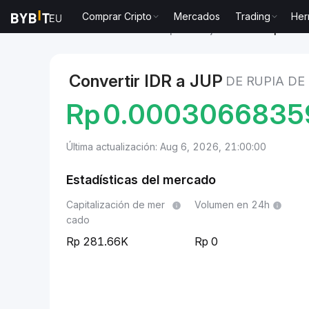
Comprar Cripto
Mercados
Trading
Her
Mercados
Precio de Jupiter Project JUP
Rupia de 
Convertir IDR a JUP
DE RUPIA DE
Rp
0.0003066835
Última actualización: Aug 6, 2026, 21:00:00
Estadísticas del mercado
Capitalización de mer
Volumen en 24h
cado
281.66K
0