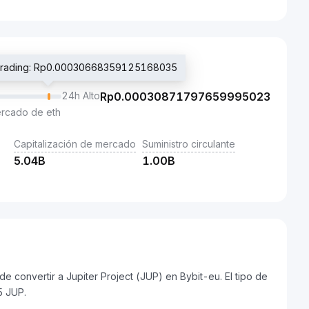
e trading: Rp0.00030668359125168035
24h Alto
Rp
0.00030871797659995023
ercado de eth
Capitalización de mercado
Suministro circulante
5.04B
1.00B
 convertir a Jupiter Project (JUP) en Bybit-eu. El tipo de
5 JUP.