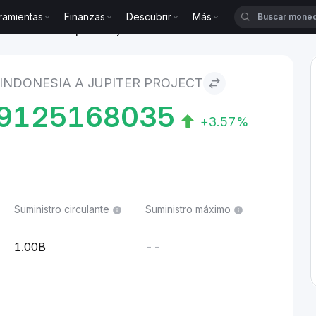
ramientas
Finanzas
Descubrir
Más
Indonesia to Jupiter Project
 INDONESIA A JUPITER PROJECT
9125168035
+3.57%
Suministro circulante
Suministro máximo
1.00B
--