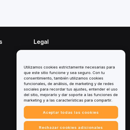
s
Legal
Política de conflicto de
intereses
Utilizamos cookies estrictamente necesarias para
Resumen de la política de
custodia y administración
que este sitio funcione y sea seguro. Con tu
consentimiento, también utilizamos cookies
Información sobre ESG
funcionales, de análisis, de marketing y de redes
sociales para recordar tus ajustes, entender el uso
Documentos técnicos de
del sitio, mejorarlo y dar soporte a las funciones de
criptoactivos
marketing y a las características para compartir.
Aceptar todas las cookies
Rechazar cookies adicionales