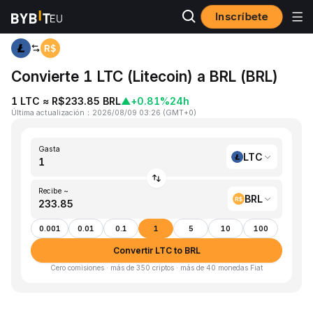
Inscríbete
Inicio
LTC to BRL
Convierte 1 LTC (Litecoin) a BRL (BRL)
1 LTC ≈ R$233.85 BRL
▲
+0.81%
24h
Última actualización
：
2026/08/09 03:26
(
GMT+0
)
Gasta
LTC
Recibe ~
BRL
0.001
0.01
0.1
1
5
10
100
Convertir LTC to BRL
Cero comisiones · más de 350 criptos · más de 40 monedas Fiat