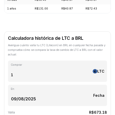
1 años
R$131.00
R$40.87
R$72.43
-6
Calculadora histórica de LTC a BRL
Averigua cuánto valía tu LTC (Litecoin) en BRL en cualquier fecha pasada y
comprueba cómo se compara la tasa de cambio de LTC a BRL con el valor
actual.
Comprar
LTC
En:
Fecha
R$673.18
Valía