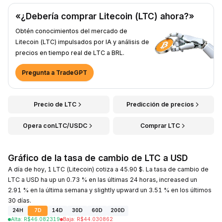
«¿Debería comprar Litecoin (LTC) ahora?»
Obtén conocimientos del mercado de
Litecoin (LTC) impulsados por IA y análisis de
precios en tiempo real de LTC a BRL.
Pregunta a TradeGPT
Precio de LTC
Predicción de precios
Opera conLTC/USDC
Comprar LTC
Gráfico de la tasa de cambio de LTC a USD
A día de hoy, 1 LTC (Litecoin) cotiza a 45.90 $. La tasa de cambio de
LTC a USD ha up un 0.73 % en las últimas 24 horas, increased un
2.91 % en la última semana y slightly upward un 3.51 % en los últimos
30 días.
24H
7D
14D
30D
60D
200D
Alta
:
R$
46.082319
Baja
:
R$
44.030862