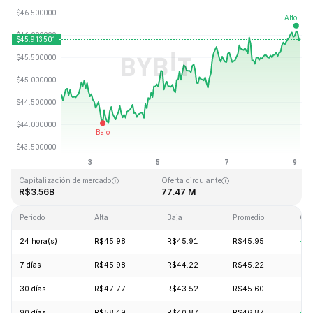
Última actualización: 2026-08-09, 03:26 GMT+0
Máximo histórico
Mínimo histórico
R$410.26
R$1.15
Capitalización de mercado
Oferta circulante
R$3.56B
77.47 M
Periodo
Alta
Baja
Promedio
Cam
24 hora(s)
R$45.98
R$45.91
R$45.95
+0
7 días
R$45.98
R$44.22
R$45.22
+2
30 días
R$47.77
R$43.52
R$45.60
+3
90 días
R$58.49
R$40.87
R$46.87
+7