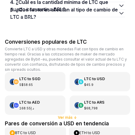
4. ¿Cuál es la cantidad mínima de LTC que
puedo convertir a BRL?
5. ¿Qué factores afectan al tipo de cambio de
LTC a BRL?
Conversiones populares de LTC
Convierte LTC a USD y otras monedas Fiat con tipos de cambio en
tiempo real. Gracias a las cotizaciones de maker de mercado
agregadas de Bybit-eu, puedes consultar el valor actual de tu LTC y
convertir con confianza, disfrutando de tipos de cambio precisos y
sin spreads ocultos.
LTC
to
SGD
LTC
to
USD
S$58.65
$45.9
LTC
to
AED
LTC
to
ARS
د.إ168.55
$68,798
Ver más
↓
Pares de conversión a USD en tendencia
BTC
to
USD
ETH
to
USD