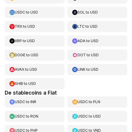
USDC
to
USD
SOL
to
USD
TRX
to
USD
LTC
to
USD
XRP
to
USD
ADA
to
USD
DOGE
to
USD
DOT
to
USD
AVAX
to
USD
LINK
to
USD
SHIB
to
USD
De stablecoins a Fiat
USDC
to
INR
USDC
to
PLN
USDC
to
RON
USDC
to
USD
USDC
to
PHP
USDC
to
VND