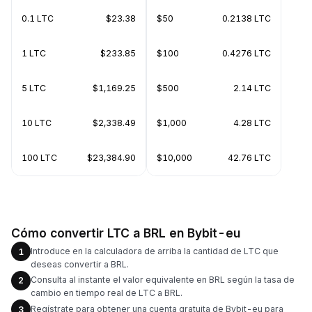
0.1 LTC
$23.38
$50
0.2138 LTC
1 LTC
$233.85
$100
0.4276 LTC
5 LTC
$1,169.25
$500
2.14 LTC
10 LTC
$2,338.49
$1,000
4.28 LTC
100 LTC
$23,384.90
$10,000
42.76 LTC
Cómo convertir LTC a BRL en Bybit-eu
Introduce en la calculadora de arriba la cantidad de LTC que
1
deseas convertir a BRL.
Consulta al instante el valor equivalente en BRL según la tasa de
2
cambio en tiempo real de LTC a BRL.
Regístrate para obtener una cuenta gratuita de Bybit-eu para
3