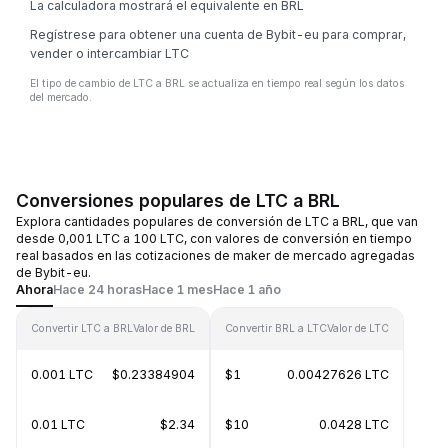
La calculadora mostrará el equivalente en BRL
Regístrese para obtener una cuenta de Bybit-eu para comprar,
vender o intercambiar LTC
El tipo de cambio de LTC a BRL se actualiza en tiempo real según los datos
del mercado.
Conversiones populares de LTC a BRL
Explora cantidades populares de conversión de LTC a BRL, que van
desde 0,001 LTC a 100 LTC, con valores de conversión en tiempo
real basados en las cotizaciones de maker de mercado agregadas
de Bybit-eu.
Ahora
Hace 24 horas
Hace 1 mes
Hace 1 año
Convertir LTC a BRL
Valor de BRL
Convertir BRL a LTC
Valor de LTC
0.001 LTC
$0.23384904
$1
0.00427626 LTC
0.01 LTC
$2.34
$10
0.0428 LTC