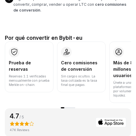
convertir, comprar, vender u operar LTC con
cero comisiones
de conversión
.
Por qué convertir en Bybit-eu
Prueba de
Cero comisiones
Más de 8
reservas
de conversión
millones d
usuarios
Reservas 1:1 verificadas
Sin cargos ocultos. La
mensualmente con prueba
tasa cotizada es la tasa
Únete a una de
Merkle on-chain.
final que pagas.
plataformas d
por volumen de
liquidez.
4.7
/ 5
47K Reviews