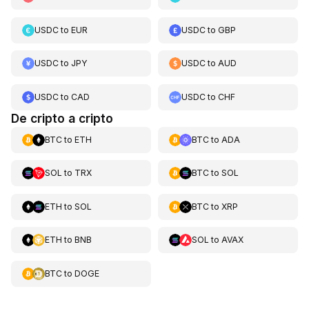
USDC
to
EUR
USDC
to
GBP
USDC
to
JPY
USDC
to
AUD
USDC
to
CAD
USDC
to
CHF
De cripto a cripto
BTC
to
ETH
BTC
to
ADA
SOL
to
TRX
BTC
to
SOL
ETH
to
SOL
BTC
to
XRP
ETH
to
BNB
SOL
to
AVAX
BTC
to
DOGE