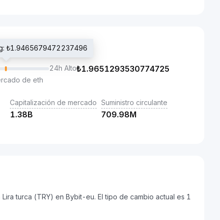
ding: ₺1.9465679472237496
24h Alto
₺
1.9651293530774725
ercado de eth
Capitalización de mercado
Suministro circulante
1.38B
709.98M
ira turca (TRY) en Bybit-eu. El tipo de cambio actual es 1