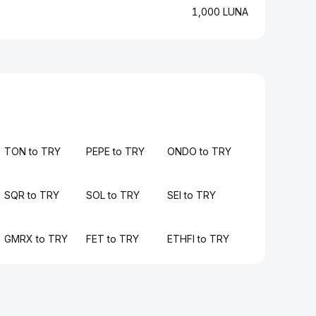
1,000 LUNA
TON to TRY
PEPE to TRY
ONDO to TRY
SQR to TRY
SOL to TRY
SEI to TRY
GMRX to TRY
FET to TRY
ETHFI to TRY