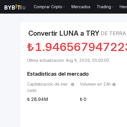
Comprar Cripto
Mercados
Trading
Her
Mercados
Precio de Terra LUNA
Terra to Lira turca
Convertir LUNA a TRY
DE TERRA
₺
1.94656794722
Última actualización: Aug 6, 2026, 05:00:00
Estadísticas del mercado
Capitalización de mer
Volumen en 24h
cado
28.94M
0