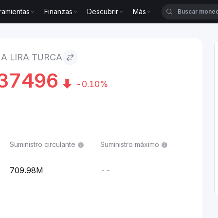
ramientas
Finanzas
Descubrir
Más
 A LIRA TURCA
37496
-0.10%
Suministro circulante
Suministro máximo
709.98M
--