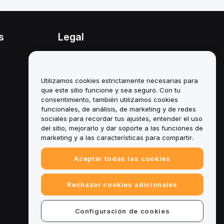
s
Legal
Política de conflicto de
intereses
Utilizamos cookies estrictamente necesarias para
Resumen de la política de
custodia y administración
que este sitio funcione y sea seguro. Con tu
consentimiento, también utilizamos cookies
Información sobre ESG
funcionales, de análisis, de marketing y de redes
sociales para recordar tus ajustes, entender el uso
Documentos técnicos de
del sitio, mejorarlo y dar soporte a las funciones de
criptoactivos
marketing y a las características para compartir.
Aceptar todas las cookies
Rechazar cookies adicionales
Configuración de cookies