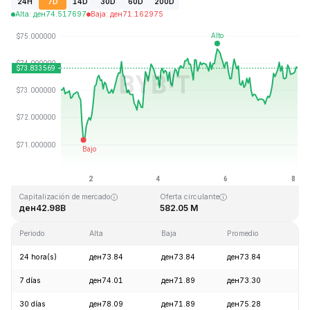
24H
7D
14D
30D
60D
200D
Alta
:
ден
74.517697
Baja
:
ден
71.162975
Última actualización: 2026-08-08, 02:57 GMT+0
Máximo histórico
Mínimo histórico
ден293.31
ден0.500801
Capitalización de mercado
Oferta circulante
ден42.98B
582.05 M
Periodo
Alta
Baja
Promedio
Ca
24 hora(s)
ден73.84
ден73.84
ден73.84
+1
7 días
ден74.01
ден71.89
ден73.30
+1
30 días
ден78.09
ден71.89
ден75.28
-4