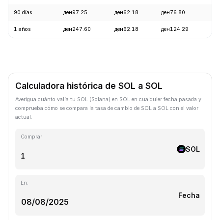
90 días
ден97.25
ден62.18
ден76.80
+1
1 años
ден247.60
ден62.18
ден124.29
-5
Calculadora histórica de SOL a SOL
Averigua cuánto valía tu SOL (Solana) en SOL en cualquier fecha pasada y
comprueba cómo se compara la tasa de cambio de SOL a SOL con el valor
actual.
Comprar
SOL
En:
Fecha