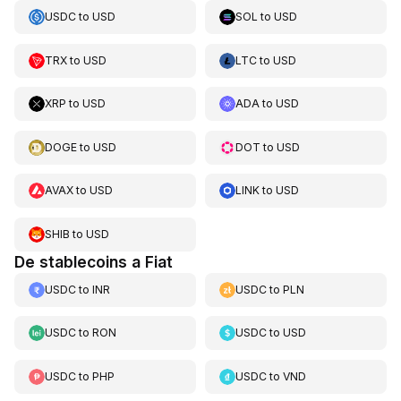
USDC
to
USD
SOL
to
USD
TRX
to
USD
LTC
to
USD
XRP
to
USD
ADA
to
USD
DOGE
to
USD
DOT
to
USD
AVAX
to
USD
LINK
to
USD
SHIB
to
USD
De stablecoins a Fiat
USDC
to
INR
USDC
to
PLN
USDC
to
RON
USDC
to
USD
USDC
to
PHP
USDC
to
VND