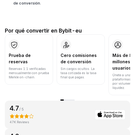
de conversión
.
Por qué convertir en Bybit-eu
Prueba de
Cero comisiones
Más de 8
reservas
de conversión
millones d
usuarios
Reservas 1:1 verificadas
Sin cargos ocultos. La
mensualmente con prueba
tasa cotizada es la tasa
Únete a una de
Merkle on-chain.
final que pagas.
plataformas d
por volumen de
liquidez.
4.7
/ 5
47K Reviews