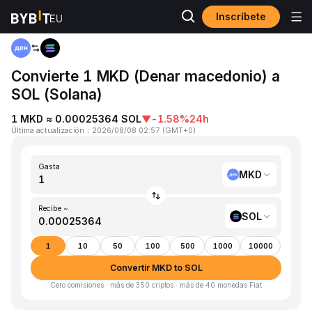
Inscríbete
Inicio
MKD to SOL
Convierte 1 MKD (Denar macedonio) a
SOL (Solana)
1 MKD ≈ 0.00025364 SOL
▼
-1.58%
24h
Última actualización
：
2026/08/08 02:57
(
GMT+0
)
Gasta
MKD
Recibe ~
SOL
1
10
50
100
500
1000
10000
Convertir MKD to SOL
Cero comisiones · más de 350 criptos · más de 40 monedas Fiat