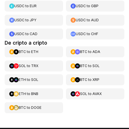
USDC
to
EUR
USDC
to
GBP
USDC
to
JPY
USDC
to
AUD
USDC
to
CAD
USDC
to
CHF
De cripto a cripto
BTC
to
ETH
BTC
to
ADA
SOL
to
TRX
BTC
to
SOL
ETH
to
SOL
BTC
to
XRP
ETH
to
BNB
SOL
to
AVAX
BTC
to
DOGE