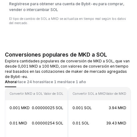
Regístrese para obtener una cuenta de Bybit-eu para comprar,
vender o intercambiar SOL
El tipo de cambio de SOL a MKD se actualiza en tiempo real según los datos
del mercado.
Conversiones populares de MKD a SOL
Explora cantidades populares de conversión de MKD a SOL, que van
desde 0,001 MKD a 100 MKD, con valores de conversión en tiempo
real basados en las cotizaciones de maker de mercado agregadas
de Bybit-eu.
Ahora
Hace 24 horas
Hace 1 mes
Hace 1 año
Convertir MKD a SOL
Valor de SOL
Convertir SOL a MKD
Valor de MKD
0.001 MKD
0.00000025 SOL
0.001 SOL
3.94 MKD
0.01 MKD
0.00000254 SOL
0.01 SOL
39.43 MKD