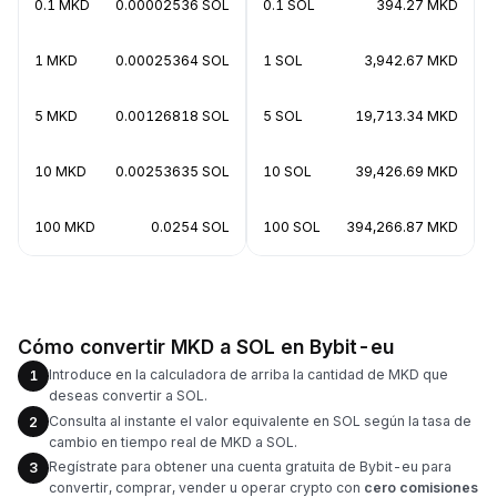
0.1 MKD
0.00002536 SOL
0.1 SOL
394.27 MKD
1 MKD
0.00025364 SOL
1 SOL
3,942.67 MKD
5 MKD
0.00126818 SOL
5 SOL
19,713.34 MKD
10 MKD
0.00253635 SOL
10 SOL
39,426.69 MKD
100 MKD
0.0254 SOL
100 SOL
394,266.87 MKD
Cómo convertir MKD a SOL en Bybit-eu
Introduce en la calculadora de arriba la cantidad de MKD que
1
deseas convertir a SOL.
Consulta al instante el valor equivalente en SOL según la tasa de
2
cambio en tiempo real de MKD a SOL.
Regístrate para obtener una cuenta gratuita de Bybit-eu para
3
convertir, comprar, vender u operar crypto con
cero comisiones