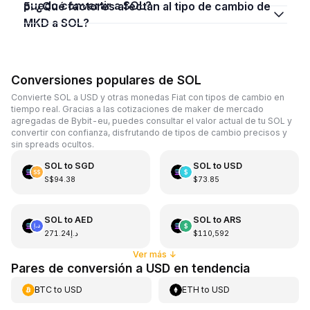
puedo convertir a SOL?
5. ¿Qué factores afectan al tipo de cambio de
MKD a SOL?
Conversiones populares de SOL
Convierte SOL a USD y otras monedas Fiat con tipos de cambio en
tiempo real. Gracias a las cotizaciones de maker de mercado
agregadas de Bybit-eu, puedes consultar el valor actual de tu SOL y
convertir con confianza, disfrutando de tipos de cambio precisos y
sin spreads ocultos.
SOL
to
SGD
SOL
to
USD
S$94.38
$73.85
SOL
to
AED
SOL
to
ARS
د.إ271.24
$110,592
Ver más
↓
Pares de conversión a USD en tendencia
BTC
to
USD
ETH
to
USD