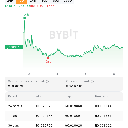
24H
7D
14D
30D
60D
200D
Alta
:
₦
0.023183
Baja
:
₦
0.018560
Última actualización: 2026-08-08, 15:06 GMT+0
Máximo histórico
Mínimo histórico
₦3.76
₦0.016502
Capitalización de mercado
Oferta circulante
₦18.48M
932.62 M
Periodo
Alta
Baja
Promedio
C
24 hora(s)
₦0.020029
₦0.019860
₦0.019944
+
7 días
₦0.020763
₦0.018697
₦0.019589
-
30 días
₦0.020763
₦0.018028
₦0.019022
+