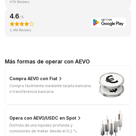
47K Reviews
4.6
/ 5
1.4M Reviews
Más formas de operar con AEVO
Compra AEVO con Fiat
Compra fácilmente mediante tarjeta bancaria
o transferencia bancaria.
Opera con AEVO/USDC en Spot
Disfruta de una liquidez profunda y
comisiones de maker desde el 0,1 %.