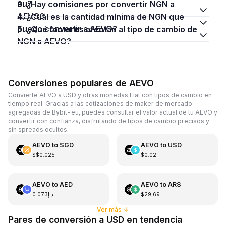
eu?
3. ¿Hay comisiones por convertir NGN a
AEVO?
4. ¿Cuál es la cantidad mínima de NGN que
puedo convertir a AEVO?
5. ¿Qué factores afectan al tipo de cambio de
NGN a AEVO?
Conversiones populares de AEVO
Convierte AEVO a USD y otras monedas Fiat con tipos de cambio en
tiempo real. Gracias a las cotizaciones de maker de mercado
agregadas de Bybit-eu, puedes consultar el valor actual de tu AEVO y
convertir con confianza, disfrutando de tipos de cambio precisos y
sin spreads ocultos.
AEVO
to
SGD
AEVO
to
USD
S$0.025
$0.02
AEVO
to
AED
AEVO
to
ARS
د.إ0.073
$29.69
Ver más
↓
Pares de conversión a USD en tendencia