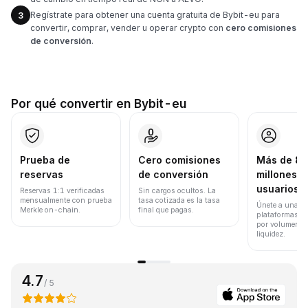
Regístrate para obtener una cuenta gratuita de Bybit-eu para
3
convertir, comprar, vender u operar crypto con
cero comisiones
de conversión
.
Por qué convertir en Bybit-eu
Prueba de
Cero comisiones
Más de 8
reservas
de conversión
millones d
usuarios
Reservas 1:1 verificadas
Sin cargos ocultos. La
mensualmente con prueba
tasa cotizada es la tasa
Únete a una de
Merkle on-chain.
final que pagas.
plataformas d
por volumen de
liquidez.
4.7
/ 5