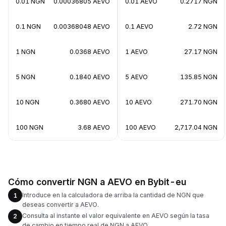
0.01 NGN
0.00036805 AEVO
0.01 AEVO
0.2717 NGN
0.1 NGN
0.00368048 AEVO
0.1 AEVO
2.72 NGN
1 NGN
0.0368 AEVO
1 AEVO
27.17 NGN
5 NGN
0.1840 AEVO
5 AEVO
135.85 NGN
10 NGN
0.3680 AEVO
10 AEVO
271.70 NGN
100 NGN
3.68 AEVO
100 AEVO
2,717.04 NGN
Cómo convertir NGN a AEVO en Bybit-eu
Introduce en la calculadora de arriba la cantidad de NGN que
1
deseas convertir a AEVO.
Consulta al instante el valor equivalente en AEVO según la tasa
2
de cambio en tiempo real de NGN a AEVO.