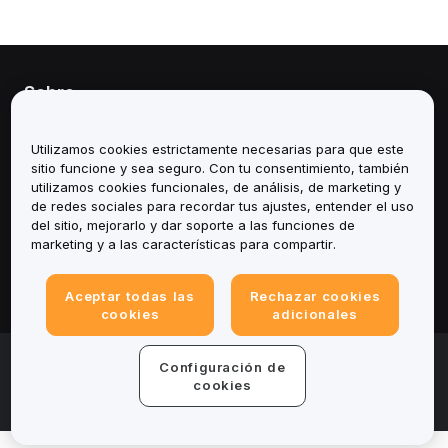
Sobre
Servicios
Utilizamos cookies estrictamente necesarias para que este
sitio funcione y sea seguro. Con tu consentimiento, también
Soporte
utilizamos cookies funcionales, de análisis, de marketing y
de redes sociales para recordar tus ajustes, entender el uso
del sitio, mejorarlo y dar soporte a las funciones de
Productos
marketing y a las características para compartir.
Legal
Aceptar todas las
Rechazar cookies
cookies
adicionales
© 2025-2026 Bybit.eu. All rights reserved.
Configuración de
Términos de servicio
|
Términos de Privacidad
|
Impreso
cookies
(Nota Legal)
|
Centro de preferencias de cookies