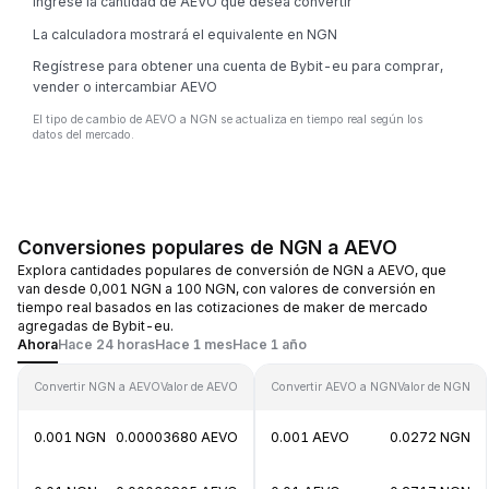
Ingrese la cantidad de AEVO que desea convertir
La calculadora mostrará el equivalente en NGN
Regístrese para obtener una cuenta de Bybit-eu para comprar,
vender o intercambiar AEVO
El tipo de cambio de AEVO a NGN se actualiza en tiempo real según los
datos del mercado.
Conversiones populares de NGN a AEVO
Explora cantidades populares de conversión de NGN a AEVO, que
van desde 0,001 NGN a 100 NGN, con valores de conversión en
tiempo real basados en las cotizaciones de maker de mercado
agregadas de Bybit-eu.
Ahora
Hace 24 horas
Hace 1 mes
Hace 1 año
Convertir NGN a AEVO
Valor de AEVO
Convertir AEVO a NGN
Valor de NGN
0.001 NGN
0.00003680 AEVO
0.001 AEVO
0.0272 NGN