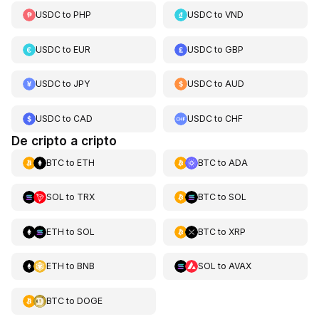
USDC
to
PHP
USDC
to
VND
USDC
to
EUR
USDC
to
GBP
USDC
to
JPY
USDC
to
AUD
USDC
to
CAD
USDC
to
CHF
De cripto a cripto
BTC
to
ETH
BTC
to
ADA
SOL
to
TRX
BTC
to
SOL
ETH
to
SOL
BTC
to
XRP
ETH
to
BNB
SOL
to
AVAX
BTC
to
DOGE