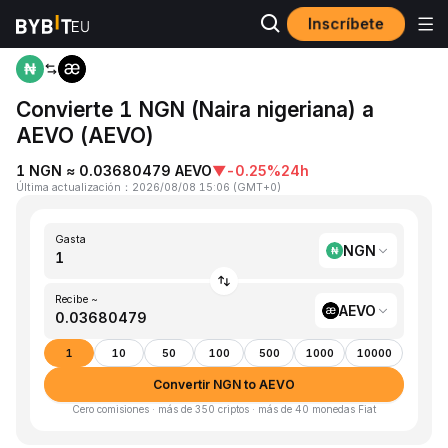
Inscríbete
Inicio
NGN to AEVO
Convierte 1 NGN (Naira nigeriana) a
AEVO (AEVO)
1 NGN ≈ 0.03680479 AEVO
▼
-0.25%
24h
Última actualización
：
2026/08/08 15:06
(
GMT+0
)
Gasta
NGN
Recibe ~
AEVO
1
10
50
100
500
1000
10000
Convertir NGN to AEVO
Cero comisiones · más de 350 criptos · más de 40 monedas Fiat