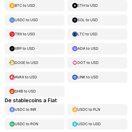
BTC
to
USD
ETH
to
USD
USDC
to
USD
SOL
to
USD
TRX
to
USD
LTC
to
USD
XRP
to
USD
ADA
to
USD
DOGE
to
USD
DOT
to
USD
AVAX
to
USD
LINK
to
USD
SHIB
to
USD
De stablecoins a Fiat
USDC
to
INR
USDC
to
PLN
USDC
to
RON
USDC
to
USD