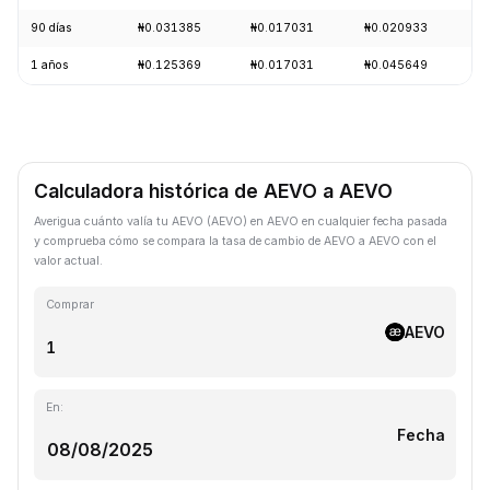
90 días
₦0.031385
₦0.017031
₦0.020933
+
1 años
₦0.125369
₦0.017031
₦0.045649
-
Calculadora histórica de AEVO a AEVO
Averigua cuánto valía tu AEVO (AEVO) en AEVO en cualquier fecha pasada
y comprueba cómo se compara la tasa de cambio de AEVO a AEVO con el
valor actual.
Comprar
AEVO
En:
Fecha