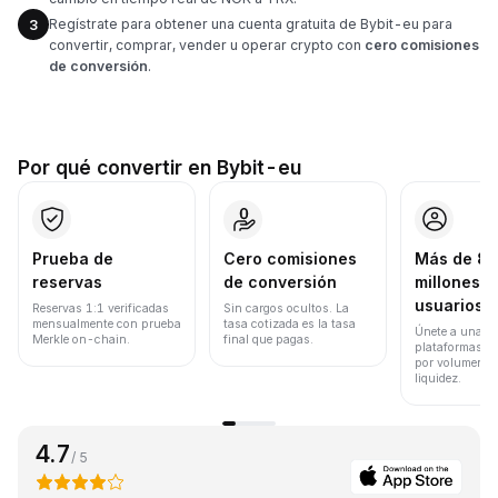
Regístrate para obtener una cuenta gratuita de Bybit-eu para
3
convertir, comprar, vender u operar crypto con
cero comisiones
de conversión
.
Por qué convertir en Bybit-eu
Prueba de
Cero comisiones
Más de 8
reservas
de conversión
millones d
usuarios
Reservas 1:1 verificadas
Sin cargos ocultos. La
mensualmente con prueba
tasa cotizada es la tasa
Únete a una de
Merkle on-chain.
final que pagas.
plataformas d
por volumen de
liquidez.
4.7
/ 5