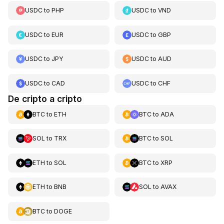
USDC
to
PHP
USDC
to
VND
USDC
to
EUR
USDC
to
GBP
USDC
to
JPY
USDC
to
AUD
USDC
to
CAD
USDC
to
CHF
De cripto a cripto
BTC
to
ETH
BTC
to
ADA
SOL
to
TRX
BTC
to
SOL
ETH
to
SOL
BTC
to
XRP
ETH
to
BNB
SOL
to
AVAX
BTC
to
DOGE