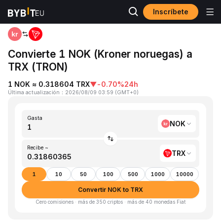
Inscríbete
Inicio
NOK to TRX
Convierte 1 NOK (Kroner noruegas) a
TRX (TRON)
1 NOK ≈ 0.318604 TRX
▼
-0.70%
24h
Última actualización
：
2026/08/09 03:59
(
GMT+0
)
Gasta
NOK
Recibe ~
TRX
1
10
50
100
500
1000
10000
Convertir NOK to TRX
Cero comisiones · más de 350 criptos · más de 40 monedas Fiat