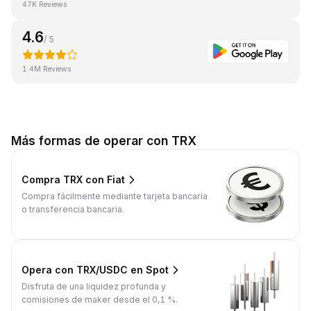
47K Reviews
4.6
/ 5
1.4M Reviews
Más formas de operar con TRX
Compra TRX con Fiat
Compra fácilmente mediante tarjeta bancaria
o transferencia bancaria.
Opera con TRX/USDC en Spot
Disfruta de una liquidez profunda y
comisiones de maker desde el 0,1 %.