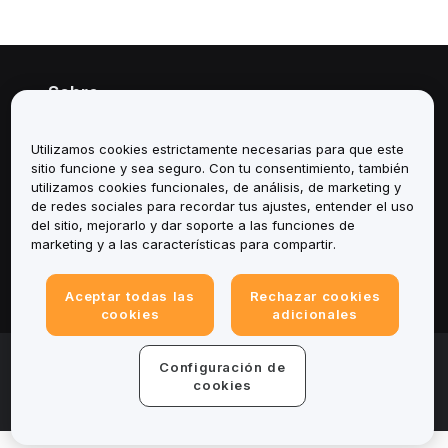
Sobre
Servicios
Utilizamos cookies estrictamente necesarias para que este
sitio funcione y sea seguro. Con tu consentimiento, también
Soporte
utilizamos cookies funcionales, de análisis, de marketing y
de redes sociales para recordar tus ajustes, entender el uso
del sitio, mejorarlo y dar soporte a las funciones de
Productos
marketing y a las características para compartir.
Legal
Aceptar todas las
Rechazar cookies
cookies
adicionales
© 2025-2026 Bybit.eu. All rights reserved.
Configuración de
Términos de servicio
|
Términos de Privacidad
|
Impreso
cookies
(Nota Legal)
|
Centro de preferencias de cookies