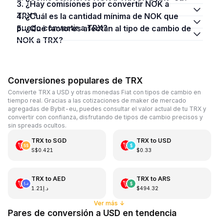
3. ¿Hay comisiones por convertir NOK a
TRX?
4. ¿Cuál es la cantidad mínima de NOK que
puedo convertir a TRX?
5. ¿Qué factores afectan al tipo de cambio de
NOK a TRX?
Conversiones populares de TRX
Convierte TRX a USD y otras monedas Fiat con tipos de cambio en
tiempo real. Gracias a las cotizaciones de maker de mercado
agregadas de Bybit-eu, puedes consultar el valor actual de tu TRX y
convertir con confianza, disfrutando de tipos de cambio precisos y
sin spreads ocultos.
TRX
to
SGD
TRX
to
USD
S$0.421
$0.33
TRX
to
AED
TRX
to
ARS
د.إ1.21
$494.32
Ver más
↓
Pares de conversión a USD en tendencia