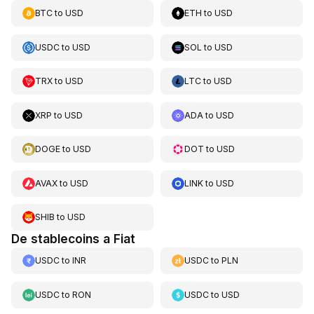
BTC
to
USD
ETH
to
USD
USDC
to
USD
SOL
to
USD
TRX
to
USD
LTC
to
USD
XRP
to
USD
ADA
to
USD
DOGE
to
USD
DOT
to
USD
AVAX
to
USD
LINK
to
USD
SHIB
to
USD
De stablecoins a Fiat
USDC
to
INR
USDC
to
PLN
USDC
to
RON
USDC
to
USD