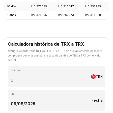
90 días
kr0.375055
kr0.315047
kr0.332963
1 años
kr0.375055
kr0.269273
kr0.315318
Calculadora histórica de TRX a TRX
Averigua cuánto valía tu TRX (TRON) en TRX en cualquier fecha pasada y
comprueba cómo se compara la tasa de cambio de TRX a TRX con el valor
actual.
Comprar
TRX
En:
Fecha