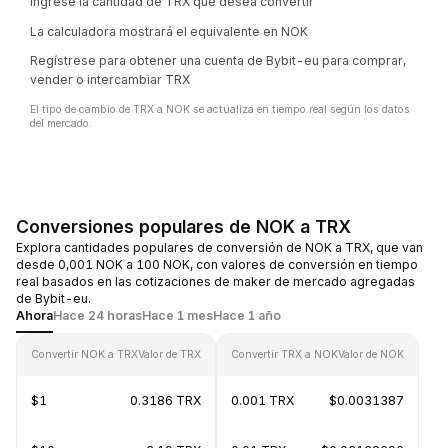
Ingrese la cantidad de TRX que desea convertir
La calculadora mostrará el equivalente en NOK
Regístrese para obtener una cuenta de Bybit-eu para comprar,
vender o intercambiar TRX
El tipo de cambio de TRX a NOK se actualiza en tiempo real según los datos
del mercado.
Conversiones populares de NOK a TRX
Explora cantidades populares de conversión de NOK a TRX, que van
desde 0,001 NOK a 100 NOK, con valores de conversión en tiempo
real basados en las cotizaciones de maker de mercado agregadas
de Bybit-eu.
Ahora
Hace 24 horas
Hace 1 mes
Hace 1 año
Convertir NOK a TRX
Valor de TRX
Convertir TRX a NOK
Valor de NOK
$1
0.3186 TRX
0.001 TRX
$0.0031387