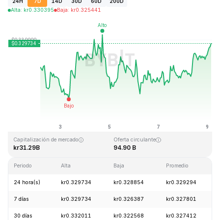
24H
7D
14D
30D
60D
200D
Alta
:
kr
0.330395
Baja
:
kr
0.325441
Última actualización: 2026-08-09, 03:59 GMT+0
Máximo histórico
Mínimo histórico
kr0.431288
kr0.001804
Capitalización de mercado
Oferta circulante
kr31.29B
94.90 B
Periodo
Alta
Baja
Promedio
24 hora(s)
kr0.329734
kr0.328854
kr0.329294
7 días
kr0.329734
kr0.326387
kr0.327801
30 días
kr0.332011
kr0.322568
kr0.327412