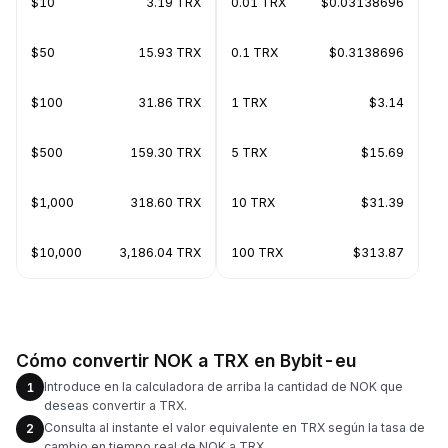
$10
3.19 TRX
0.01 TRX
$0.03138696
$50
15.93 TRX
0.1 TRX
$0.3138696
$100
31.86 TRX
1 TRX
$3.14
$500
159.30 TRX
5 TRX
$15.69
$1,000
318.60 TRX
10 TRX
$31.39
$10,000
3,186.04 TRX
100 TRX
$313.87
Cómo convertir NOK a TRX en Bybit-eu
Introduce en la calculadora de arriba la cantidad de NOK que
1
deseas convertir a TRX.
Consulta al instante el valor equivalente en TRX según la tasa de
2
cambio en tiempo real de NOK a TRX.