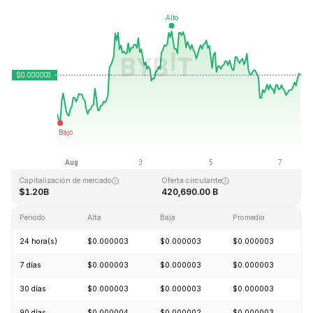
Última actualización: 2026-08-07, 13:40 GMT+0
Máximo histórico
Mínimo histórico
$0.000028
$0.000000
Capitalización de mercado
Oferta circulante
$1.20B
420,690.00 B
Periodo
Alta
Baja
Promedio
C
24 hora(s)
$0.000003
$0.000003
$0.000003
+
7 días
$0.000003
$0.000003
$0.000003
+
30 días
$0.000003
$0.000003
$0.000003
+
90 días
$0.000004
$0.000002
$0.000003
+