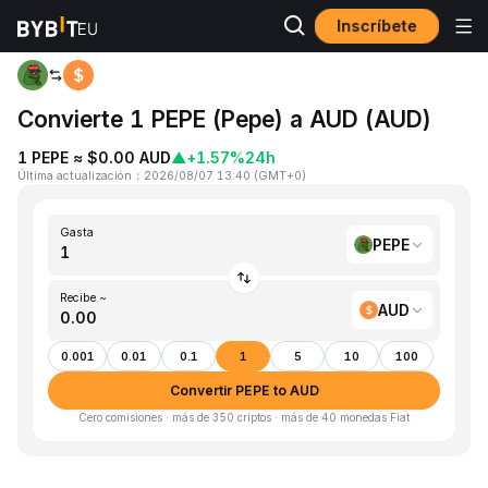
Inscríbete
Inicio
PEPE to AUD
Convierte 1 PEPE (Pepe) a AUD (AUD)
1 PEPE ≈ $0.00 AUD
▲
+1.57%
24h
Última actualización
：
2026/08/07 13:40
(
GMT+0
)
Gasta
PEPE
Recibe ~
AUD
0.001
0.01
0.1
1
5
10
100
Convertir PEPE to AUD
Cero comisiones · más de 350 criptos · más de 40 monedas Fiat