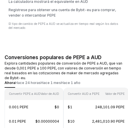
La calculadora mostrará el equivalente en AUD
Regístrese para obtener una cuenta de Bybit-eu para comprar,
vender o intercambiar PEPE
El tipo de cambio de PEPE a AUD se actualiza en tiempo real según los datos
del mercado.
Conversiones populares de PEPE a AUD
Explora cantidades populares de conversión de PEPE a AUD, que van
desde 0,001 PEPE a 100 PEPE, con valores de conversión en tiempo
real basados en las cotizaciones de maker de mercado agregadas
de Bybit-eu.
Ahora
Hace 24 horas
Hace 1 mes
Hace 1 año
Convertir PEPE a AUD
Valor de AUD
Convertir AUD a PEPE
Valor de PEPE
0.001 PEPE
$0
$1
248,101.09 PEPE
0.01 PEPE
$0.00000004
$10
2,481,010.90 PEPE