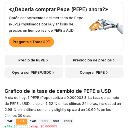
«¿Debería comprar Pepe (PEPE) ahora?»
Obtén conocimientos del mercado de Pepe
(PEPE) impulsados por IA y análisis de
precios en tiempo real de PEPE a AUD.
Pregunta a TradeGPT
Precio de PEPE
Predicción de precios
Opera conPEPE/USDC
Comprar PEPE
Gráfico de la tasa de cambio de PEPE a USD
A día de hoy, 1 PEPE (Pepe) cotiza a 0.000003 $. La tasa de cambio
de PEPE a USD ha up un 1.52 % en las últimas 24 horas, increased un
2.98 % en la última semana y slightly upward un 10.60 % en los
últimos 30 días.
24H
7D
14D
30D
60D
200D
Alta
:
$
0.000003
Baja
:
$
0.000003