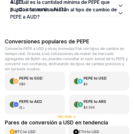
AUD?
4. ¿Cuál es la cantidad mínima de PEPE que
puedo convertir a AUD?
5. ¿Qué factores afectan al tipo de cambio de
PEPE a AUD?
Conversiones populares de PEPE
Convierte PEPE a USD y otras monedas Fiat con tipos de cambio en
tiempo real. Gracias a las cotizaciones de maker de mercado
agregadas de Bybit-eu, puedes consultar el valor actual de tu PEPE y
convertir con confianza, disfrutando de tipos de cambio precisos y
sin spreads ocultos.
PEPE
to
SGD
PEPE
to
USD
S$0
$0
PEPE
to
AED
PEPE
to
ARS
د.إ0
$0.004
Ver más
↓
Pares de conversión a USD en tendencia
BTC
to
USD
ETH
to
USD