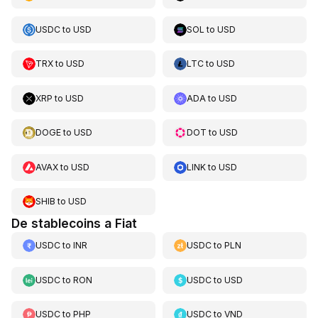
USDC
to
USD
SOL
to
USD
TRX
to
USD
LTC
to
USD
XRP
to
USD
ADA
to
USD
DOGE
to
USD
DOT
to
USD
AVAX
to
USD
LINK
to
USD
SHIB
to
USD
De stablecoins a Fiat
USDC
to
INR
USDC
to
PLN
USDC
to
RON
USDC
to
USD
USDC
to
PHP
USDC
to
VND