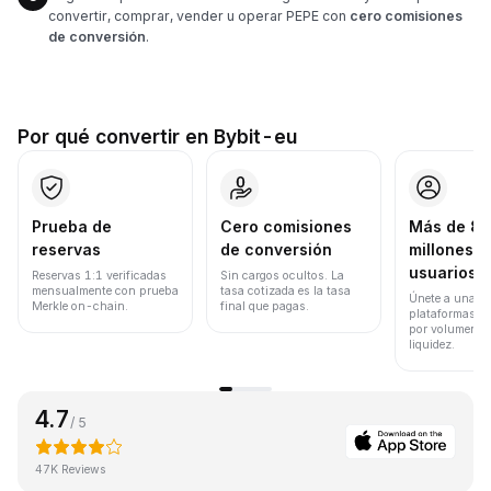
convertir, comprar, vender u operar PEPE con
cero comisiones
de conversión
.
Por qué convertir en Bybit-eu
Prueba de
Cero comisiones
Más de 8
reservas
de conversión
millones d
usuarios
Reservas 1:1 verificadas
Sin cargos ocultos. La
mensualmente con prueba
tasa cotizada es la tasa
Únete a una de
Merkle on-chain.
final que pagas.
plataformas d
por volumen de
liquidez.
4.7
/ 5
47K Reviews