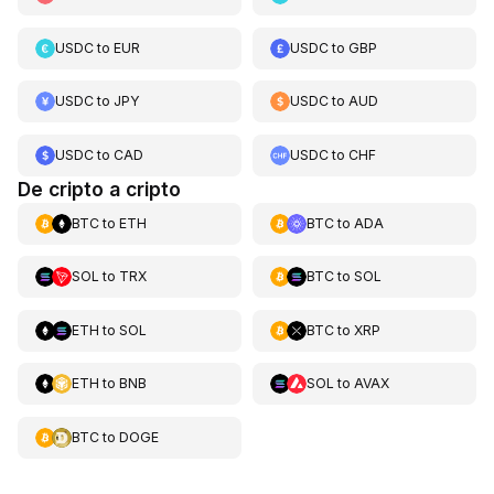
USDC
to
EUR
USDC
to
GBP
USDC
to
JPY
USDC
to
AUD
USDC
to
CAD
USDC
to
CHF
De cripto a cripto
BTC
to
ETH
BTC
to
ADA
SOL
to
TRX
BTC
to
SOL
ETH
to
SOL
BTC
to
XRP
ETH
to
BNB
SOL
to
AVAX
BTC
to
DOGE