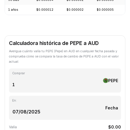
1 años
$0.000012
$0.000002
$0.000005
-
Calculadora histórica de PEPE a AUD
Averigua cuánto valía tu PEPE (Pepe) en AUD en cualquier fecha pasada y
comprueba cómo se compara la tasa de cambio de PEPE a AUD con el valor
actual.
Comprar
PEPE
En:
Fecha
$0.00
Valía