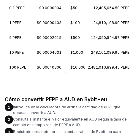
0.1 PEPE
$0.0000004
$50
12,405,054.50 PEPE
1 PEPE
$0.00000403
$100
24,810,108.99 PEPE
5 PEPE
$0.00002015
$500
124,050,544.97 PEPE
10 PEPE
$0.00004031
$1,000
248,101,089.95 PEPE
100 PEPE
$0.00040306
$10,000
2,481,010,899.45 PEPE
Cómo convertir PEPE a AUD en Bybit-eu
Introduce en la calculadora de arriba la cantidad de PEPE que
1
deseas convertir a AUD.
Consulta al instante el valor equivalente en AUD según la tasa de
2
cambio en tiempo real de PEPE a AUD.
Regístrate para obtener una cuenta gratuita de Bybit-eu para
3