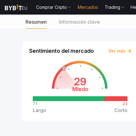
Comprar Cripto
Mercados
Trading
He
Resumen
Información clave
Sentimiento del mercado
Ver más
29
Miedo
77
23
Largo
Corto