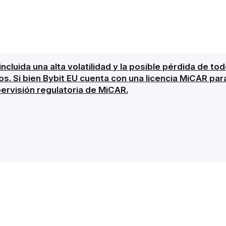
 incluida una alta volatilidad y la posible pérdida de t
gos. Si bien Bybit EU cuenta con una licencia MiCAR pa
pervisión regulatoria de MiCAR.