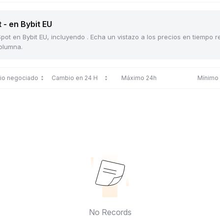
 - en Bybit EU
pot en Bybit EU, incluyendo . Echa un vistazo a los precios en tiempo r
columna.
cio negociado
Cambio en 24 H
Máximo 24h
Mínimo
No Records