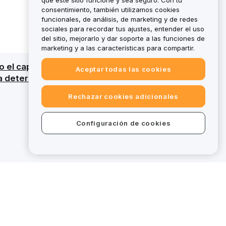
que este sitio funcione y sea seguro. Con tu
consentimiento, también utilizamos cookies
funcionales, de análisis, de marketing y de redes
sociales para recordar tus ajustes, entender el uso
del sitio, mejorarlo y dar soporte a las funciones de
marketing y a las características para compartir.
odo el capital. Para obtener un resumen
Aceptar todas las cookies
ra determinados servicios, algunas ofertas en
Rechazar cookies adicionales
Configuración de cookies