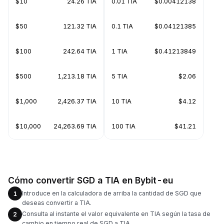
$10
24.26 TIA
0.01 TIA
$0.00412138
$50
121.32 TIA
0.1 TIA
$0.04121385
$100
242.64 TIA
1 TIA
$0.41213849
$500
1,213.18 TIA
5 TIA
$2.06
$1,000
2,426.37 TIA
10 TIA
$4.12
$10,000
24,263.69 TIA
100 TIA
$41.21
Cómo convertir SGD a TIA en Bybit-eu
Introduce en la calculadora de arriba la cantidad de SGD que
1
deseas convertir a TIA.
Consulta al instante el valor equivalente en TIA según la tasa de
2
cambio en tiempo real de SGD a TIA.