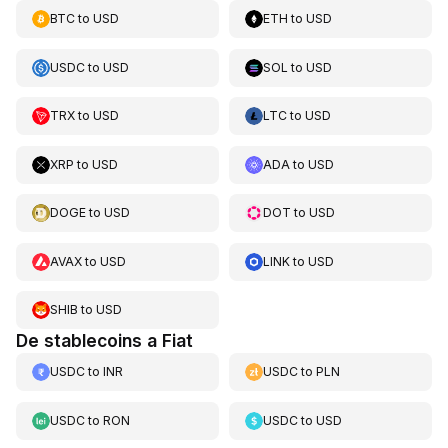
BTC
to
USD
ETH
to
USD
USDC
to
USD
SOL
to
USD
TRX
to
USD
LTC
to
USD
XRP
to
USD
ADA
to
USD
DOGE
to
USD
DOT
to
USD
AVAX
to
USD
LINK
to
USD
SHIB
to
USD
De stablecoins a Fiat
USDC
to
INR
USDC
to
PLN
USDC
to
RON
USDC
to
USD