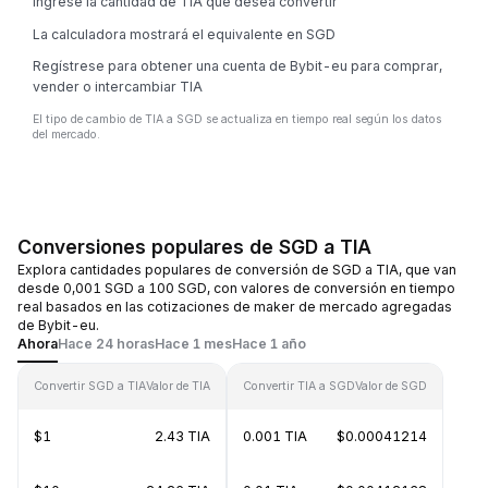
Ingrese la cantidad de TIA que desea convertir
La calculadora mostrará el equivalente en SGD
Regístrese para obtener una cuenta de Bybit-eu para comprar,
vender o intercambiar TIA
El tipo de cambio de TIA a SGD se actualiza en tiempo real según los datos
del mercado.
Conversiones populares de SGD a TIA
Explora cantidades populares de conversión de SGD a TIA, que van
desde 0,001 SGD a 100 SGD, con valores de conversión en tiempo
real basados en las cotizaciones de maker de mercado agregadas
de Bybit-eu.
Ahora
Hace 24 horas
Hace 1 mes
Hace 1 año
Convertir SGD a TIA
Valor de TIA
Convertir TIA a SGD
Valor de SGD
$1
2.43 TIA
0.001 TIA
$0.00041214