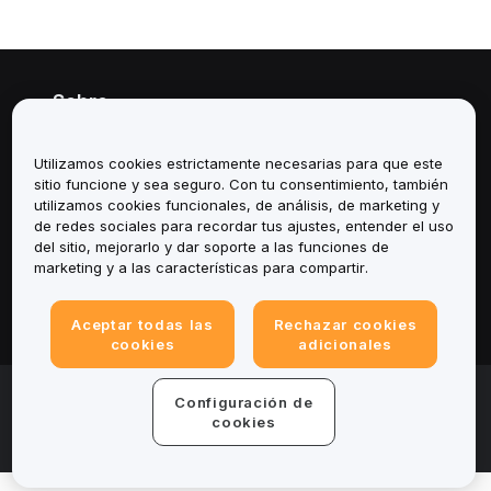
Sobre
Servicios
Utilizamos cookies estrictamente necesarias para que este
sitio funcione y sea seguro. Con tu consentimiento, también
Soporte
utilizamos cookies funcionales, de análisis, de marketing y
de redes sociales para recordar tus ajustes, entender el uso
del sitio, mejorarlo y dar soporte a las funciones de
Productos
marketing y a las características para compartir.
Legal
Aceptar todas las
Rechazar cookies
cookies
adicionales
© 2025-2026 Bybit.eu. All rights reserved.
Configuración de
Términos de servicio
|
Términos de Privacidad
|
Impreso
cookies
(Nota Legal)
|
Centro de preferencias de cookies