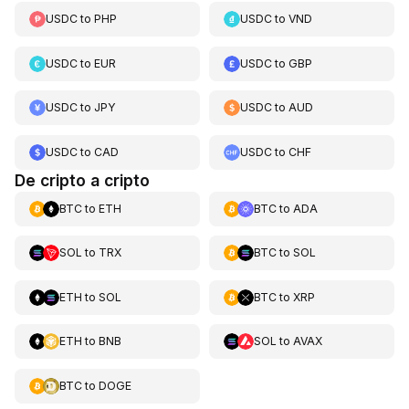
USDC
to
PHP
USDC
to
VND
USDC
to
EUR
USDC
to
GBP
USDC
to
JPY
USDC
to
AUD
USDC
to
CAD
USDC
to
CHF
De cripto a cripto
BTC
to
ETH
BTC
to
ADA
SOL
to
TRX
BTC
to
SOL
ETH
to
SOL
BTC
to
XRP
ETH
to
BNB
SOL
to
AVAX
BTC
to
DOGE