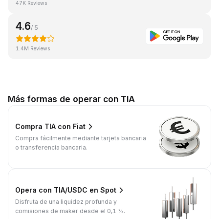
47K Reviews
4.6
/ 5
1.4M Reviews
Más formas de operar con TIA
Compra TIA con Fiat
Compra fácilmente mediante tarjeta bancaria
o transferencia bancaria.
Opera con TIA/USDC en Spot
Disfruta de una liquidez profunda y
comisiones de maker desde el 0,1 %.