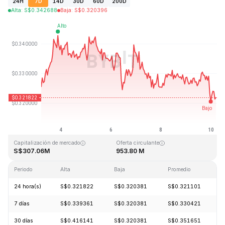
24H
7D
14D
30D
60D
200D
Alta
:
S$
0.342688
Baja
:
S$
0.320396
Última actualización: 2026-08-10, 04:28 GMT+0
Máximo histórico
Mínimo histórico
S$20.85
S$0.279235
Capitalización de mercado
Oferta circulante
S$307.06M
953.80 M
Periodo
Alta
Baja
Promedio
C
24 hora(s)
S$0.321822
S$0.320381
S$0.321101
7 días
S$0.339361
S$0.320381
S$0.330421
30 días
S$0.416141
S$0.320381
S$0.351651