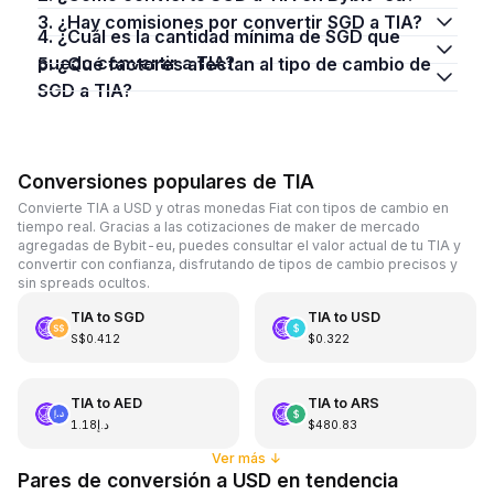
3. ¿Hay comisiones por convertir SGD a TIA?
4. ¿Cuál es la cantidad mínima de SGD que
puedo convertir a TIA?
5. ¿Qué factores afectan al tipo de cambio de
SGD a TIA?
Conversiones populares de TIA
Convierte TIA a USD y otras monedas Fiat con tipos de cambio en
tiempo real. Gracias a las cotizaciones de maker de mercado
agregadas de Bybit-eu, puedes consultar el valor actual de tu TIA y
convertir con confianza, disfrutando de tipos de cambio precisos y
sin spreads ocultos.
TIA
to
SGD
TIA
to
USD
S$0.412
$0.322
TIA
to
AED
TIA
to
ARS
د.إ1.18
$480.83
Ver más
↓
Pares de conversión a USD en tendencia