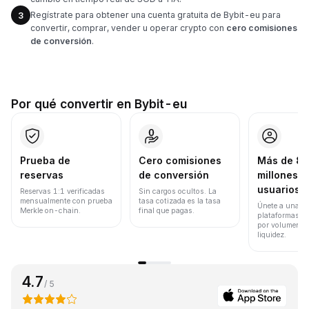
Regístrate para obtener una cuenta gratuita de Bybit-eu para
3
convertir, comprar, vender u operar crypto con
cero comisiones
de conversión
.
Por qué convertir en Bybit-eu
Prueba de
Cero comisiones
Más de 8
reservas
de conversión
millones d
usuarios
Reservas 1:1 verificadas
Sin cargos ocultos. La
mensualmente con prueba
tasa cotizada es la tasa
Únete a una de
Merkle on-chain.
final que pagas.
plataformas d
por volumen de
liquidez.
4.7
/ 5