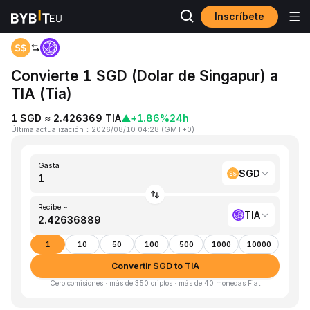
Inscríbete
Inicio
SGD to TIA
Convierte 1 SGD (Dolar de Singapur) a
TIA (Tia)
1 SGD ≈ 2.426369 TIA
▲
+1.86%
24h
Última actualización
：
2026/08/10 04:28
(
GMT+0
)
Gasta
SGD
Recibe ~
TIA
1
10
50
100
500
1000
10000
Convertir SGD to TIA
Cero comisiones · más de 350 criptos · más de 40 monedas Fiat