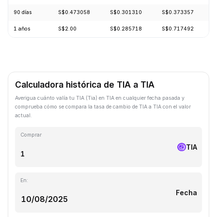
90 días
S$0.473058
S$0.301310
S$0.373357
1 años
S$2.00
S$0.285718
S$0.717492
Calculadora histórica de TIA a TIA
Averigua cuánto valía tu TIA (Tia) en TIA en cualquier fecha pasada y
comprueba cómo se compara la tasa de cambio de TIA a TIA con el valor
actual.
Comprar
TIA
En:
Fecha