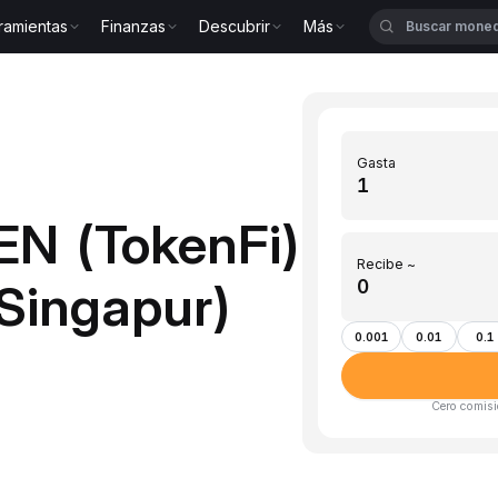
ramientas
Finanzas
Descubrir
Más
Gasta
EN (TokenFi)
Recibe ~
Singapur)
0.001
0.01
0.1
Cero comisi