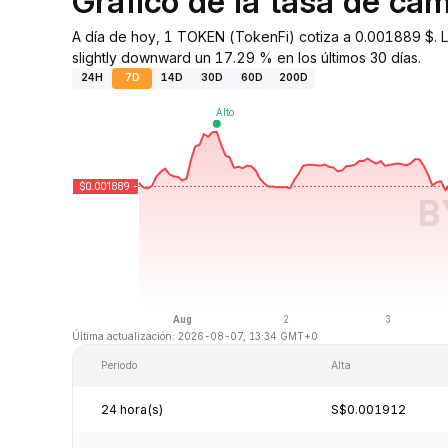
Gráfico de la tasa de c
A día de hoy, 1 TOKEN (TokenFi) cotiza a 0.001889 $. 
slightly downward un 17.29 % en los últimos 30 días.
24H
7D
14D
30D
60D
200D
Última actualización: 2026-08-07, 13:34 GMT+0
Periodo
Alta
24 hora(s)
S$0.001912