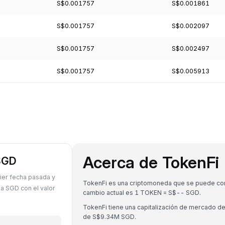
S$0.001757
S$0.001861
S$0.001757
S$0.002097
S$0.001757
S$0.002497
S$0.001757
S$0.005913
Acerca de TokenFi
 SGD
ier fecha pasada y
TokenFi es una criptomoneda que se puede conve
 SGD con el valor
cambio actual es 1 TOKEN = S$-- SGD.
TokenFi tiene una capitalización de mercado 
de S$9.34M SGD.