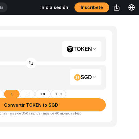
Inscríbete
Inicia sesión
TOKEN
SGD
1
5
10
100
Convertir TOKEN to SGD
ones · más de 350 criptos · más de 40 monedas Fiat