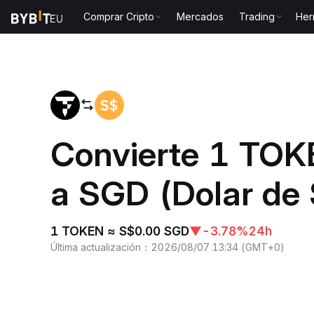
Comprar Cripto
Mercados
Trading
Her
Inicio
TOKEN to SGD
Convierte 1 TOK
a SGD (Dolar de 
1 TOKEN ≈ S$0.00 SGD
▼
-3.78%
24h
Última actualización
：
2026/08/07 13:34
(
GMT+0
)