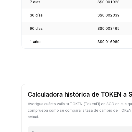
7 días
S$0.001928
30 días
S$0.002339
90 días
S$0.003465
1 años
S$0.016980
Calculadora histórica de TOKEN a
Averigua cuánto valía tu TOKEN (TokenFi) en SGD en cualqu
comprueba cómo se compara la tasa de cambio de TOKEN a
actual.