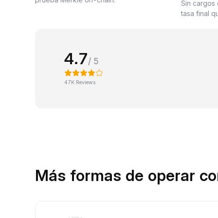
Sin cargos 
tasa final 
4.7
/ 5
47K Reviews
Más formas de operar c