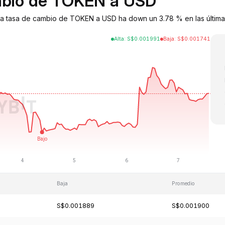
ambio de TOKEN a USD
La tasa de cambio de TOKEN a USD ha down un 3.78 % en las última
Alta
:
S$
0.001991
Baja
:
S$
0.001741
Baja
Promedio
S$0.001889
S$0.001900