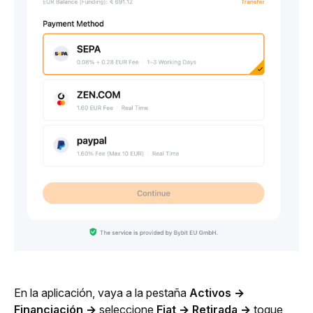
En la aplicación, vaya a la pestaña 
Activos
→ 
Financiación → 
seleccione 
Fiat → Retirada → 
toque 