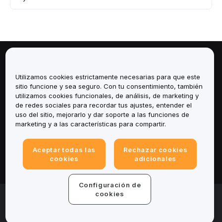
Sobre
Utilizamos cookies estrictamente necesarias para que este
sitio funcione y sea seguro. Con tu consentimiento, también
Servicios
utilizamos cookies funcionales, de análisis, de marketing y
de redes sociales para recordar tus ajustes, entender el
Soporte
uso del sitio, mejorarlo y dar soporte a las funciones de
marketing y a las características para compartir.
Productos
Aceptar todas las
Rechazar cookies
cookies
adicionales
Legal
Configuración de
cookies
© 2025-2026 Bybit.eu. Todos los derechos reservados.
Términos de servicio
|
Términos de Privacidad
|
Impreso
(Nota Legal)
|
Centro de preferencias de cookies