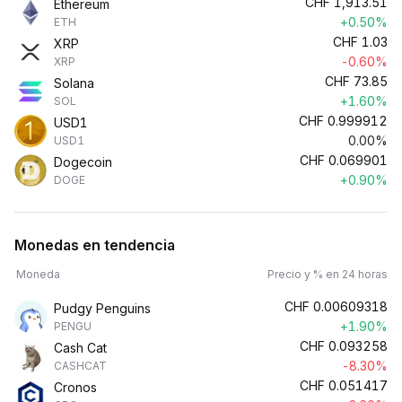
CHF
1,913.51
Ethereum
+0.50%
ETH
CHF
1.03
XRP
-0.60%
XRP
CHF
73.85
Solana
+1.60%
SOL
CHF
0.999912
USD1
0.00%
USD1
CHF
0.069901
Dogecoin
+0.90%
DOGE
Monedas en tendencia
Moneda
Precio y % en 24 horas
CHF
0.00609318
Pudgy Penguins
+1.90%
PENGU
CHF
0.093258
Cash Cat
-8.30%
CASHCAT
CHF
0.051417
Cronos