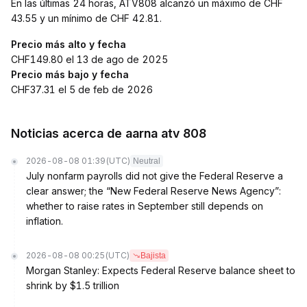
En las últimas 24 horas, ATV808 alcanzó un máximo de CHF
43.55 y un mínimo de CHF 42.81.
Precio más alto y fecha
CHF149.80 el 13 de ago de 2025
Precio más bajo y fecha
CHF37.31 el 5 de feb de 2026
Noticias acerca de aarna atv 808
2026-08-08 01:39
(UTC)
Neutral
July nonfarm payrolls did not give the Federal Reserve a
clear answer; the “New Federal Reserve News Agency”:
whether to raise rates in September still depends on
inflation.
2026-08-08 00:25
(UTC)
Bajista
Morgan Stanley: Expects Federal Reserve balance sheet to
shrink by $1.5 trillion