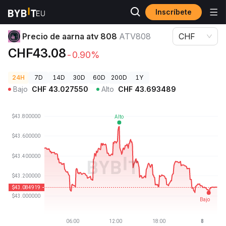
Inscríbete
Precios de Criptomonedas
Precio de aarna atv 808 ATV808
Precio de aarna atv 808
ATV808
CHF
CHF43.08
-0.90%
24H
7D
14D
30D
60D
200D
1Y
Bajo
CHF
43.027550
Alto
CHF
43.693489