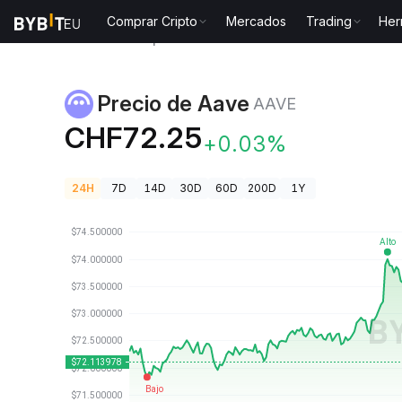
Comprar Cripto
Mercados
Trading
Her
Precios de Criptomonedas
Precio de Aave AAVE
Precio de Aave
AAVE
CHF72.25
+0.03%
24H
7D
14D
30D
60D
200D
1Y