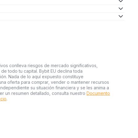
ivos conlleva riesgos de mercado significativos,
a de todo tu capital. Bybit EU declina toda
sión. Nada de lo aquí expuesto constituye
una oferta para comprar, vender o mantener recursos
independiente su situación financiera y se les anima a
er un resumen detallado, consulta nuestro
Documento
icio
.