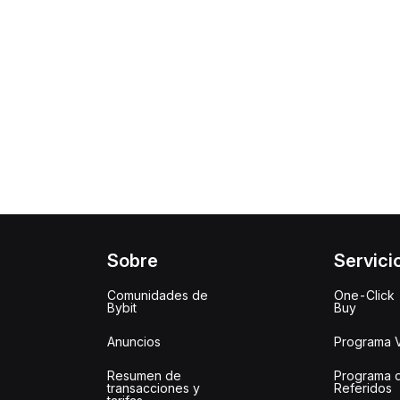
Sobre
Servici
Comunidades de
One-Click
Bybit
Buy
Anuncios
Programa 
Resumen de
Programa 
transacciones y
Referidos