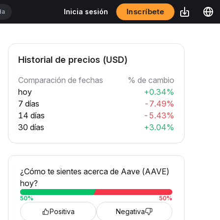
Inscríbete
Inicia sesión
Historial de precios (USD)
Comparación de fechas
% de cambio
hoy
+0.34%
7 días
-7.49%
14 días
-5.43%
30 días
+3.04%
¿Cómo te sientes acerca de Aave (AAVE)
hoy?
50
%
50
%
Positiva
Negativa