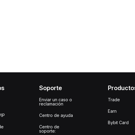
os
Soporte
Producto
Enviar un caso o
Trade
reclamación
Earn
VIP
Centro de ayuda
Bybit Card
de
Centro de
soporte: