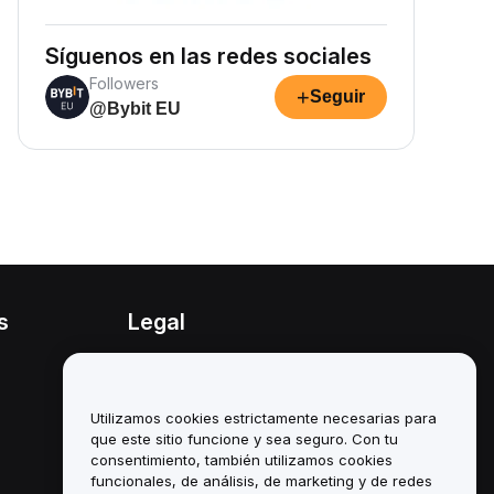
Síguenos en las redes sociales
Followers
+
Seguir
@Bybit EU
s
Legal
Política de conflicto de
intereses
Utilizamos cookies estrictamente necesarias para
Resumen de la política de
custodia y administración
que este sitio funcione y sea seguro. Con tu
consentimiento, también utilizamos cookies
Información sobre ESG
funcionales, de análisis, de marketing y de redes