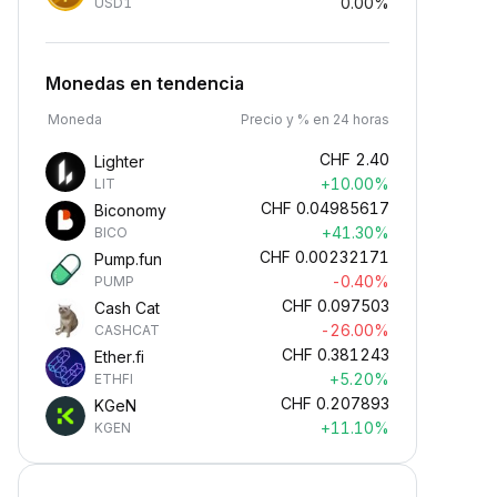
0.00%
USD1
Monedas en tendencia
Moneda
Precio y % en 24 horas
CHF
2.40
Lighter
+10.00%
LIT
CHF
0.04985617
Biconomy
+41.30%
BICO
CHF
0.00232171
Pump.fun
-0.40%
PUMP
CHF
0.097503
Cash Cat
-26.00%
CASHCAT
CHF
0.381243
Ether.fi
+5.20%
ETHFI
CHF
0.207893
KGeN
+11.10%
KGEN