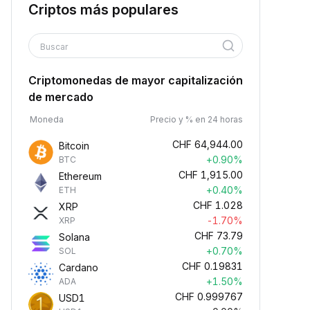
Criptos más populares
Buscar
Criptomonedas de mayor capitalización
de mercado
Moneda
Precio y % en 24 horas
CHF
64,944.00
Bitcoin
+0.90%
BTC
CHF
1,915.00
Ethereum
+0.40%
ETH
CHF
1.028
XRP
-1.70%
XRP
CHF
73.79
Solana
+0.70%
SOL
CHF
0.19831
Cardano
+1.50%
ADA
CHF
0.999767
USD1