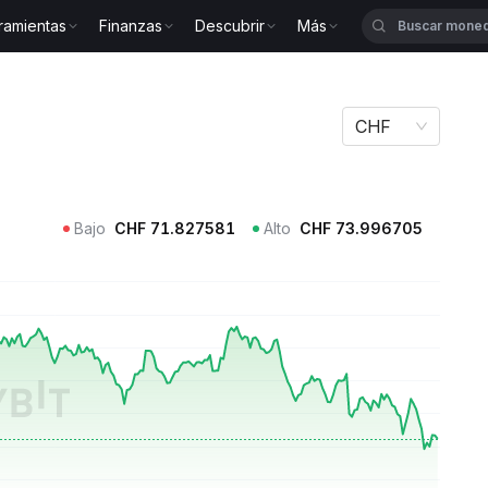
ramientas
Finanzas
Descubrir
Más
CHF
Bajo
CHF
71.827581
Alto
CHF
73.996705