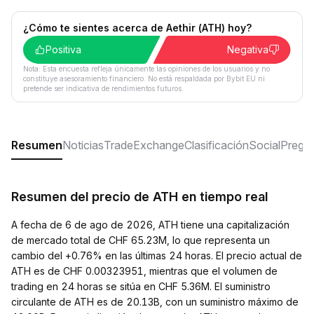
¿Cómo te sientes acerca de Aethir (ATH) hoy?
Positiva
Negativa
Nota: Esta encuesta refleja únicamente las opiniones de los usuarios y no
constituye asesoramiento financiero. No está respaldada por Bybit EU ni
pretende ser indicativa de rendimientos futuros.
Resumen
Noticias
Trade
Exchange
Clasificación
Social
Pregun
Resumen del precio de ATH en tiempo real
A fecha de 6 de ago de 2026, ATH tiene una capitalización
de mercado total de CHF 65.23M, lo que representa un
cambio del +0.76% en las últimas 24 horas. El precio actual de
ATH es de CHF 0.00323951, mientras que el volumen de
trading en 24 horas se sitúa en CHF 5.36M. El suministro
circulante de ATH es de 20.13B, con un suministro máximo de