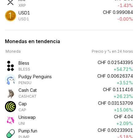
-1.43%
XRP
CHF
0.999084
USD1
-0.00%
USD1
Monedas en tendencia
Moneda
Precio y % en 24 horas
CHF
0.02543395
Bless
+54.72%
BLESS
CHF
0.00626374
Pudgy Penguins
+3.52%
PENGU
CHF
0.111416
Cash Cat
+26.23%
CASHCAT
CHF
0.03153709
Cap
+15.06%
CAP
CHF
4.04
Uniswap
+2.09%
UNI
CHF
0.00233901
Pump.fun
-5.18%
PUMP