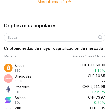
Más información
Criptos más populares
Buscar
Criptomonedas de mayor capitalización de mercado
Moneda
Precio y % en 24 horas
CHF
64,850.00
Bitcoin
+1.19%
BTC
CHF
10.65
Sheboshis
--
SHEB
CHF
1,911.99
Ethereum
+2.52%
ETH
CHF
73.97
Solana
+0.20%
SOL
CHF
1.05
XRP