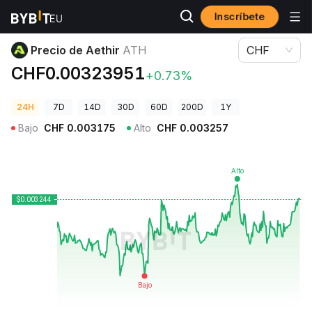
Inscríbete
Precios de Criptomonedas
Precio de Aethir ATH
Precio de Aethir
ATH
CHF
CHF0.00323951
+0.73%
24H
7D
14D
30D
60D
200D
1Y
Bajo
CHF
0.003175
Alto
CHF
0.003257