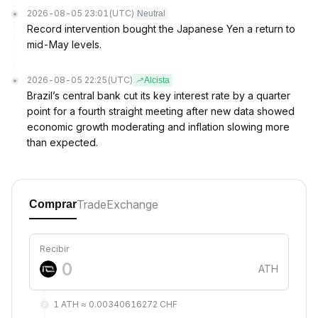
2026-08-05 23:01
(UTC)
Neutral
Record intervention bought the Japanese Yen a return to
mid-May levels.
2026-08-05 22:25
(UTC)
Alcista
Brazil’s central bank cut its key interest rate by a quarter
point for a fourth straight meeting after new data showed
economic growth moderating and inflation slowing more
than expected.
Trade
Exchange
Comprar
Recibir
ATH
1 ATH ≈ 0.00340616272 CHF