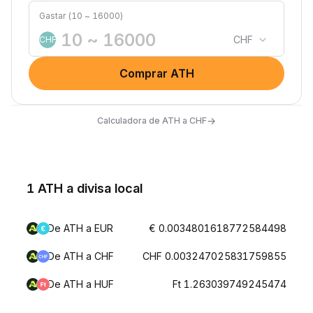
Gastar (10 ~ 16000)
CHF
CHF
Comprar ATH
→
Calculadora de ATH a CHF
1 ATH a divisa local
De ATH a EUR
€ 0.0034801618772584498
De ATH a CHF
CHF 0.003247025831759855
De ATH a HUF
Ft 1.263039749245474