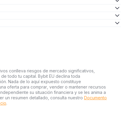
ivos conlleva riesgos de mercado significativos,
a de todo tu capital. Bybit EU declina toda
sión. Nada de lo aquí expuesto constituye
una oferta para comprar, vender o mantener recursos
independiente su situación financiera y se les anima a
er un resumen detallado, consulta nuestro
Documento
icio
.