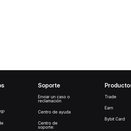
os
Soporte
Producto
Enviar un caso o
Trade
reclamación
Earn
VIP
Centro de ayuda
Bybit Card
de
Centro de
soporte: