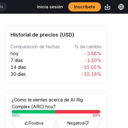
Inscríbete
Inicia sesión
Historial de precios (USD)
Comparación de fechas
% de cambio
hoy
-3.88%
7 días
-1.10%
14 días
-15.05%
30 días
-35.18%
¿Cómo te sientes acerca de AI Rig
Complex (ARC) hoy?
50
%
50
%
Positiva
Negativa