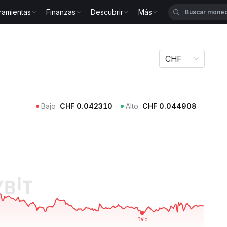
ramientas
Finanzas
Descubrir
Más
x ARC
CHF
Bajo
CHF
0.042310
Alto
CHF
0.044908