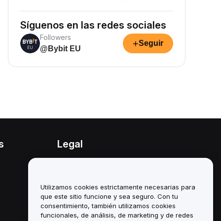
Síguenos en las redes sociales
Followers
+
Seguir
@Bybit EU
s
Legal
Política de conflicto de
intereses
Utilizamos cookies estrictamente necesarias para
Resumen de la política de
custodia y administración
que este sitio funcione y sea seguro. Con tu
consentimiento, también utilizamos cookies
Información sobre ESG
funcionales, de análisis, de marketing y de redes