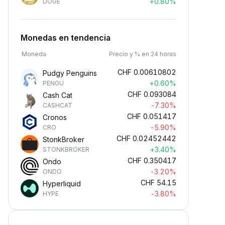
+0.80%
DOGE
Monedas en tendencia
Moneda
Precio y % en 24 horas
CHF
0.00610802
Pudgy Penguins
+0.60%
PENGU
CHF
0.093084
Cash Cat
-7.30%
CASHCAT
CHF
0.051417
Cronos
-5.90%
CRO
CHF
0.02452442
StonkBroker
+3.40%
STONKBROKER
CHF
0.350417
Ondo
-3.20%
ONDO
CHF
54.15
Hyperliquid
-3.80%
HYPE