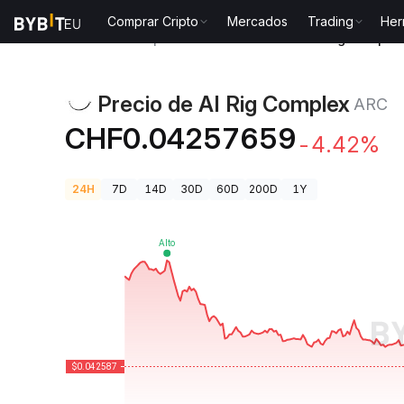
Comprar Cripto
Mercados
Trading
Her
Precios de Criptomonedas
Precio de AI Rig Comple
Precio de AI Rig Complex
ARC
CHF0.04257659
-4.42%
24H
7D
14D
30D
60D
200D
1Y