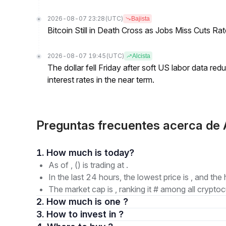
2026-08-07 23:28
(UTC)
Bajista
Bitcoin Still in Death Cross as Jobs Miss Cuts R
2026-08-07 19:45
(UTC)
Alcista
The dollar fell Friday after soft US labor data re
interest rates in the near term.
Preguntas frecuentes acerca de
1. How much is today?
As of , () is trading at .
In the last 24 hours, the lowest price is , and the 
The market cap is , ranking it # among all cryptoc
2. How much is one ?
3. How to invest in ?