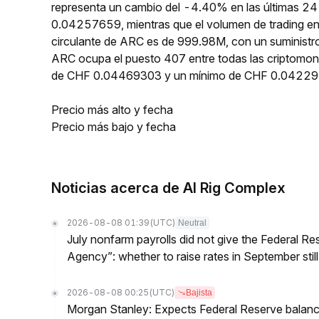
representa un cambio del -4.40% en las últimas 24
0.04257659, mientras que el volumen de trading en
circulante de ARC es de 999.98M, con un suministr
ARC ocupa el puesto 407 entre todas las criptomon
de CHF 0.04469303 y un mínimo de CHF 0.04229
Precio más alto y fecha
Precio más bajo y fecha
Noticias acerca de AI Rig Complex
2026-08-08 01:39
(UTC)
Neutral
July nonfarm payrolls did not give the Federal 
Agency”: whether to raise rates in September still
2026-08-08 00:25
(UTC)
Bajista
Morgan Stanley: Expects Federal Reserve balance 