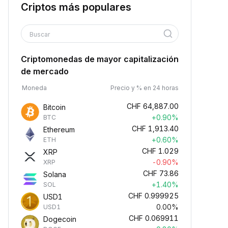
Criptos más populares
Buscar
Criptomonedas de mayor capitalización
de mercado
Moneda
Precio y % en 24 horas
CHF
64,887.00
Bitcoin
+0.90%
BTC
CHF
1,913.40
Ethereum
+0.60%
ETH
CHF
1.029
XRP
-0.90%
XRP
CHF
73.86
Solana
+1.40%
SOL
CHF
0.999925
USD1
0.00%
USD1
CHF
0.069911
Dogecoin