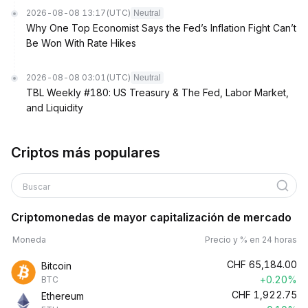
2026-08-08 13:17
(UTC)
Neutral
Why One Top Economist Says the Fed’s Inflation Fight Can’t
Be Won With Rate Hikes
2026-08-08 03:01
(UTC)
Neutral
TBL Weekly #180: US Treasury & The Fed, Labor Market,
and Liquidity
Criptos más populares
Buscar
Criptomonedas de mayor capitalización de mercado
Moneda
Precio y % en 24 horas
CHF
65,184.00
Bitcoin
+0.20%
BTC
CHF
1,922.75
Ethereum