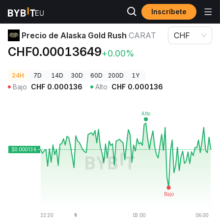
Inscríbete
Precios de Criptomonedas
Precio de Alaska Gold Rush CARAT
Precio de Alaska Gold Rush
CARAT
CHF
CHF0.00013649
+0.00%
24H
7D
14D
30D
60D
200D
1Y
Bajo
CHF
0.000136
Alto
CHF
0.000136