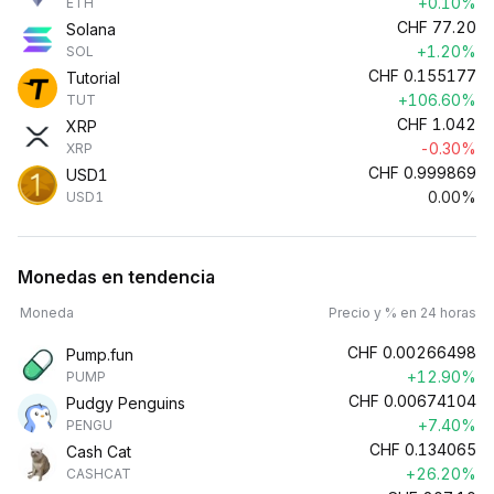
+0.10%
ETH
CHF
77.20
Solana
+1.20%
SOL
CHF
0.155177
Tutorial
+106.60%
TUT
CHF
1.042
XRP
-0.30%
XRP
CHF
0.999869
USD1
0.00%
USD1
Monedas en tendencia
Moneda
Precio y % en 24 horas
CHF
0.00266498
Pump.fun
+12.90%
PUMP
CHF
0.00674104
Pudgy Penguins
+7.40%
PENGU
CHF
0.134065
Cash Cat
+26.20%
CASHCAT