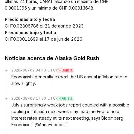
últimas 24 horas, CARAT alcanzó un máximo de CHF
0.0001365 y un mínimo de CHF 0.00013648.
Precio más alto y fecha
CHF0.02806786 el 21 de abr de 2023
Precio más bajo y fecha
CHF0.00011699 el 17 de jun de 2026
Noticias acerca de Alaska Gold Rush
2026-08-09 04:48
(UTC)
Bajista
Economists generally expect the US annual inflation rate to
slow slightly.
2026-08-08 17:30
(UTC)
Alcista
July’s surprisingly weak jobs report coupled with a possible
cooling in inflation next week may lead the Fed to hold
interest rates steady at its next meeting, says Bloomberg
Economic’s @AnnaEconomist