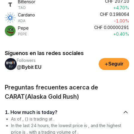
CHF
207.10
Bittensor
+4.70%
TAO
CHF
0.198064
Cardano
-1.00%
ADA
CHF
0.00000291
Pepe
+0.40%
PEPE
Síguenos en las redes sociales
Followers
+
Seguir
@Bybit EU
Preguntas frecuentes acerca de
CARAT(Alaska Gold Rush)
1. How much is today?
As of , () is trading at .
In the last 24 hours, the lowest price is , and the highest
price is , with a trading volume of .