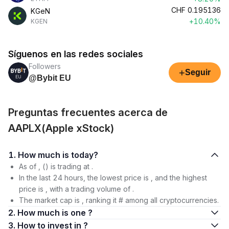
CHF
0.195136
KGeN
+10.40%
KGEN
Síguenos en las redes sociales
Followers
+
Seguir
@Bybit EU
Preguntas frecuentes acerca de
AAPLX(Apple xStock)
1. How much is today?
As of , () is trading at .
In the last 24 hours, the lowest price is , and the highest
price is , with a trading volume of .
The market cap is , ranking it # among all cryptocurrencies.
2. How much is one ?
3. How to invest in ?