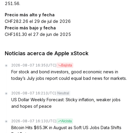
251.56.
Precio más alto y fecha
CHF282.26 el 29 de jul de 2026
Precio más bajo y fecha
CHF161.30 el 27 de jun de 2025
Noticias acerca de Apple xStock
2026-08-07 16:35
(UTC)
Bajista
For stock and bond investors, good economic news in
today’s July jobs report could equal bad news for markets.
2026-08-07 16:21
(UTC)
Neutral
US Dollar Weekly Forecast: Sticky inflation, weaker jobs
and hopes of peace
2026-08-07 16:13
(UTC)
Alcista
Bitcoin Hits $65.3K in August as Soft US Jobs Data Shifts