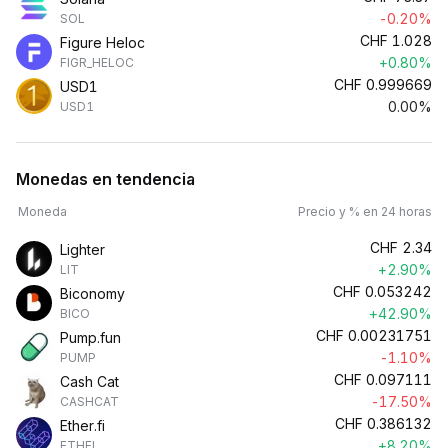
-0.20%
SOL
CHF
1.028
Figure Heloc
+0.80%
FIGR_HELOC
CHF
0.999669
USD1
0.00%
USD1
Monedas en tendencia
Moneda
Precio y % en 24 horas
CHF
2.34
Lighter
+2.90%
LIT
CHF
0.053242
Biconomy
+42.90%
BICO
CHF
0.00231751
Pump.fun
-1.10%
PUMP
CHF
0.097111
Cash Cat
-17.50%
CASHCAT
CHF
0.386132
Ether.fi
+8.20%
ETHFI