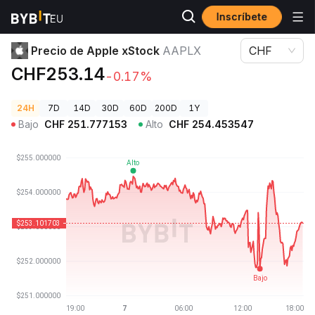
Inscríbete
Precios de Criptomonedas
Precio de Apple xStock AAPLX
Precio de Apple xStock
AAPLX
CHF
CHF253.14
-0.17%
24H
7D
14D
30D
60D
200D
1Y
Bajo
CHF
251.777153
Alto
CHF
254.453547