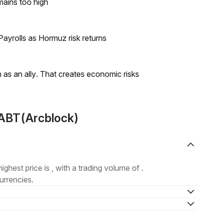
mains too high
ayrolls as Hormuz risk returns
as an ally. That creates economic risks
 ABT(Arcblock)
highest price is , with a trading volume of .
urrencies.