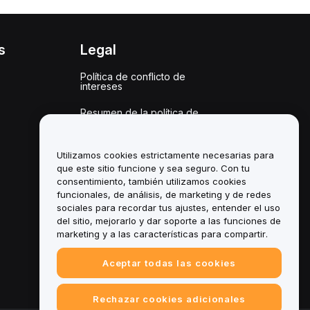
s
Legal
Política de conflicto de
intereses
Resumen de la política de
custodia y administración
Información sobre ESG
Utilizamos cookies estrictamente necesarias para
que este sitio funcione y sea seguro. Con tu
Documentos técnicos de
consentimiento, también utilizamos cookies
criptoactivos
funcionales, de análisis, de marketing y de redes
sociales para recordar tus ajustes, entender el uso
del sitio, mejorarlo y dar soporte a las funciones de
marketing y a las características para compartir.
Aceptar todas las cookies
Rechazar cookies adicionales