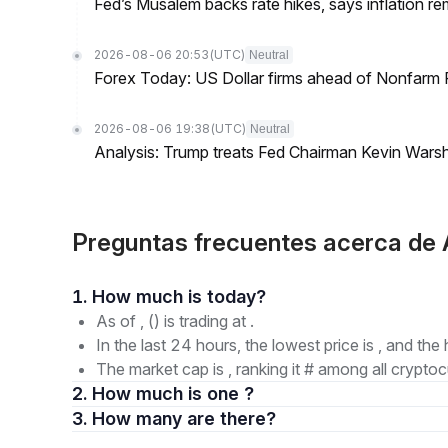
Fed’s Musalem backs rate hikes, says inflation re
2026-08-06 20:53
(UTC)
Neutral
Forex Today: US Dollar firms ahead of Nonfarm P
2026-08-06 19:38
(UTC)
Neutral
Analysis: Trump treats Fed Chairman Kevin Warsh 
Preguntas frecuentes acerca de
1. How much is today?
As of , () is trading at .
In the last 24 hours, the lowest price is , and the 
The market cap is , ranking it # among all cryptoc
2. How much is one ?
3. How many are there?