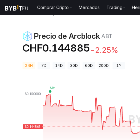
Comprar Cripto
Mercados
Trading
Her
Precios de Criptomonedas
Precio de Arcblock ABT
Precio de Arcblock
ABT
CHF0.144885
-2.25%
24H
7D
14D
30D
60D
200D
1Y