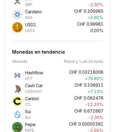
-2.50%
XRP
CHF
0.200985
Cardano
+5.60%
ADA
CHF
0.99961
USD1
0.00%
USD1
Monedas en tendencia
Moneda
Precio y % en 24 horas
CHF
0.03218008
Hashflow
+76.80%
HFT
CHF
0.106911
Cash Cat
+7.10%
CASHCAT
CHF
0.092476
Canton
-12.20%
CC
CHF
0.672667
Sui
-2.30%
SUI
CHF
0.00000281
Pepe
-2.60%
PEPE