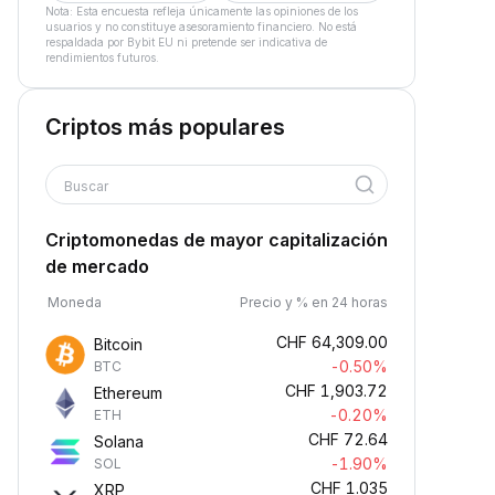
Nota: Esta encuesta refleja únicamente las opiniones de los
usuarios y no constituye asesoramiento financiero. No está
respaldada por Bybit EU ni pretende ser indicativa de
rendimientos futuros.
Criptos más populares
Buscar
Criptomonedas de mayor capitalización
de mercado
Moneda
Precio y % en 24 horas
CHF
64,309.00
Bitcoin
-0.50%
BTC
CHF
1,903.72
Ethereum
-0.20%
ETH
CHF
72.64
Solana
-1.90%
SOL
CHF
1.035
XRP