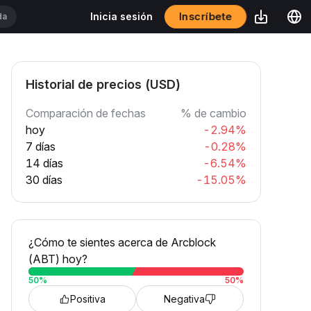
Inscríbete
Inicia sesión
Historial de precios (USD)
Comparación de fechas
% de cambio
hoy
-2.94%
7 días
-0.28%
14 días
-6.54%
30 días
-15.05%
¿Cómo te sientes acerca de Arcblock
(ABT) hoy?
50
%
50
%
Positiva
Negativa