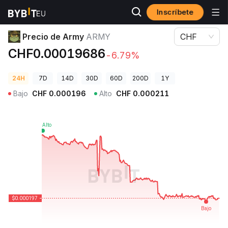
Inscríbete
Precios de Criptomonedas
Precio de Army ARMY
Precio de Army
ARMY
CHF
CHF0.00019686
-6.79%
24H
7D
14D
30D
60D
200D
1Y
Bajo
CHF
0.000196
Alto
CHF
0.000211