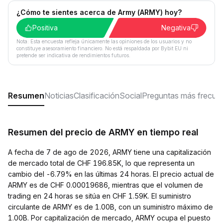
¿Cómo te sientes acerca de Army (ARMY) hoy?
Positiva
Negativa
Nota: Esta encuesta refleja únicamente las opiniones de los usuarios y no
constituye asesoramiento financiero. No está respaldada por Bybit EU ni
pretende ser indicativa de rendimientos futuros.
Resumen
Noticias
Clasificación
Social
Preguntas más frecue
Resumen del precio de ARMY en tiempo real
A fecha de 7 de ago de 2026, ARMY tiene una capitalización
de mercado total de CHF 196.85K, lo que representa un
cambio del -6.79% en las últimas 24 horas. El precio actual de
ARMY es de CHF 0.00019686, mientras que el volumen de
trading en 24 horas se sitúa en CHF 1.59K. El suministro
circulante de ARMY es de 1.00B, con un suministro máximo de
1.00B. Por capitalización de mercado, ARMY ocupa el puesto