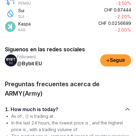
-3.50%
PENGU
CHF
0.67444
Sui
-2.20%
SUI
CHF
0.0256699
Kaspa
-2.00%
KAS
Síguenos en las redes sociales
Followers
+
Seguir
@Bybit EU
Preguntas frecuentes acerca de
ARMY(Army)
1. How much is today?
As of , () is trading at .
In the last 24 hours, the lowest price is , and the highest
price is , with a trading volume of .