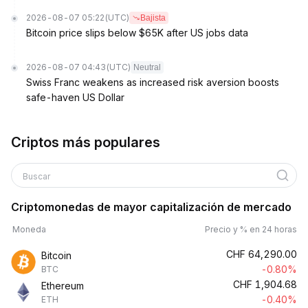
2026-08-07 05:22
(UTC)
Bajista
Bitcoin price slips below $65K after US jobs data
2026-08-07 04:43
(UTC)
Neutral
Swiss Franc weakens as increased risk aversion boosts
safe-haven US Dollar
Criptos más populares
Buscar
Criptomonedas de mayor capitalización de mercado
Moneda
Precio y % en 24 horas
CHF
64,290.00
Bitcoin
-0.80%
BTC
CHF
1,904.68
Ethereum
-0.40%
ETH