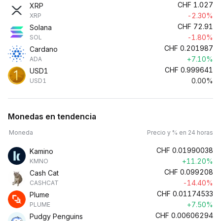
CHF
1.027
XRP
-2.30%
XRP
CHF
72.91
Solana
-1.80%
SOL
CHF
0.201987
Cardano
+7.10%
ADA
CHF
0.999641
USD1
0.00%
USD1
Monedas en tendencia
Moneda
Precio y % en 24 horas
CHF
0.01990038
Kamino
+11.20%
KMNO
CHF
0.099208
Cash Cat
-14.40%
CASHCAT
CHF
0.01174533
Plume
+7.50%
PLUME
CHF
0.00606294
Pudgy Penguins