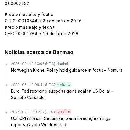
0.00002132.
Precio más alto y fecha
CHF0.00010544 el 30 de ene de 2026
Precio más bajo y fecha
CHF0.00001784 el 19 de jul de 2026
Noticias acerca de Banmao
2026-08-10 10:06
(UTC)
Neutral
Norwegian Krone: Policy hold guidance in focus – Nomura
2026-08-10 09:44
(UTC)
Alcista
Euro: Fed repricing supports gains against US Dollar –
Societe Generale
2026-08-10 09:12
(UTC)
Bajista
U.S. CPI inflation, Securitize, Gemini among earnings
reports: Crypto Week Ahead