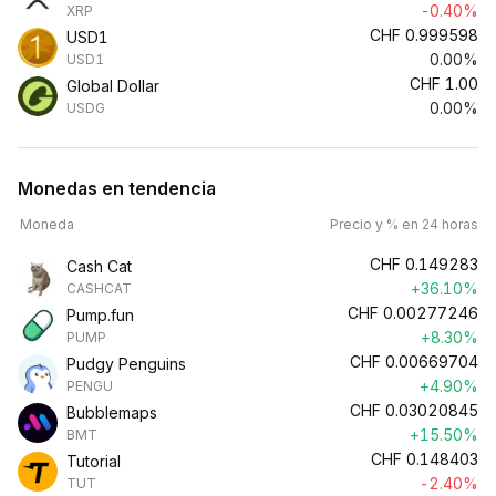
-0.40%
XRP
CHF
0.999598
USD1
0.00%
USD1
CHF
1.00
Global Dollar
0.00%
USDG
Monedas en tendencia
Moneda
Precio y % en 24 horas
CHF
0.149283
Cash Cat
+36.10%
CASHCAT
CHF
0.00277246
Pump.fun
+8.30%
PUMP
CHF
0.00669704
Pudgy Penguins
+4.90%
PENGU
CHF
0.03020845
Bubblemaps
+15.50%
BMT
CHF
0.148403
Tutorial
-2.40%
TUT