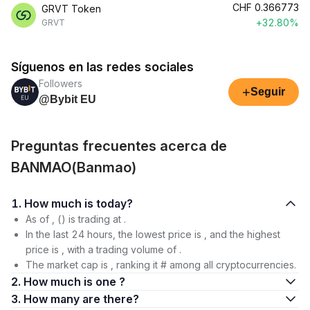
CHF
0.366773
GRVT Token
+32.80%
GRVT
Síguenos en las redes sociales
Followers
+
Seguir
@Bybit EU
Preguntas frecuentes acerca de
BANMAO(Banmao)
1. How much is today?
As of , () is trading at .
In the last 24 hours, the lowest price is , and the highest
price is , with a trading volume of .
The market cap is , ranking it # among all cryptocurrencies.
2. How much is one ?
3. How many are there?