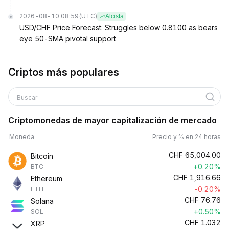
2026-08-10 08:59
(UTC)
Alcista
USD/CHF Price Forecast: Struggles below 0.8100 as bears
eye 50-SMA pivotal support
Criptos más populares
Buscar
Criptomonedas de mayor capitalización de mercado
Moneda
Precio y % en 24 horas
CHF
65,004.00
Bitcoin
+0.20%
BTC
CHF
1,916.66
Ethereum
-0.20%
ETH
CHF
76.76
Solana
+0.50%
SOL
CHF
1.032
XRP