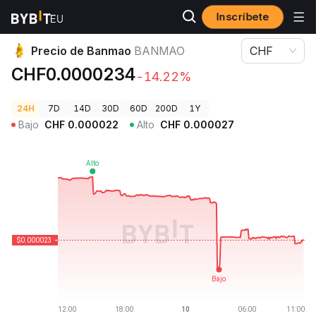
Inscríbete
Precios de Criptomonedas
Precio de Banmao BANMAO
Precio de Banmao
BANMAO
CHF
CHF0.0000234
-14.22%
24H
7D
14D
30D
60D
200D
1Y
Bajo
CHF
0.000022
Alto
CHF
0.000027