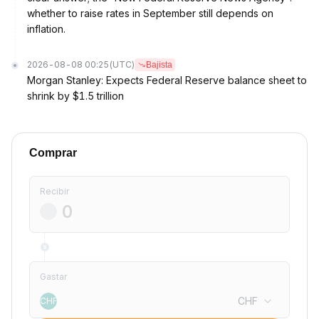
whether to raise rates in September still depends on
inflation.
2026-08-08 00:25
(UTC)
Bajista
Morgan Stanley: Expects Federal Reserve balance sheet to
shrink by $1.5 trillion
Comprar
Recibir
Gastar
CHF
CHF