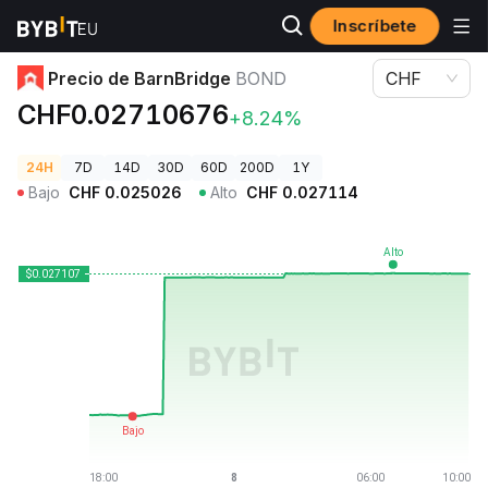
Inscríbete
Precios de Criptomonedas
Precio de BarnBridge BOND
Precio de BarnBridge
BOND
CHF
CHF0.02710676
+8.24%
24H
7D
14D
30D
60D
200D
1Y
Bajo
CHF
0.025026
Alto
CHF
0.027114