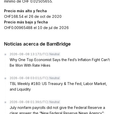
mínimo de CHF 0.02505655.
Precio más alto y fecha
CHF168.54 el 26 de oct de 2020
Precio más bajo y fecha
CHF0.00965488 el 10 de jul de 2026
Noticias acerca de BarnBridge
2026-08-08 13:17
(UTC)
Neutral
Why One Top Economist Says the Fed’s Inflation Fight Can’t
Be Won With Rate Hikes
2026-08-08 03:01
(UTC)
Neutral
TBL Weekly #180: US Treasury & The Fed, Labor Market,
and Liquidity
2026-08-08 01:39
(UTC)
Neutral
July nonfarm payrolls did not give the Federal Reserve a
clear answer; the “New Federal Reserve News Agency”: