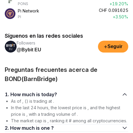
+19.20%
PONS
CHF
0.091625
Pi Network
+3.50%
PI
Síguenos en las redes sociales
Followers
+
Seguir
@Bybit EU
Preguntas frecuentes acerca de
BOND(BarnBridge)
1. How much is today?
As of , () is trading at .
In the last 24 hours, the lowest price is , and the highest
price is , with a trading volume of .
The market cap is , ranking it # among all cryptocurrencies.
2. How much is one ?