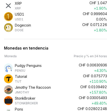
CHF
1.047
XRP
+1.90%
XRP
CHF
0.999604
USD1
0.00%
USD1
CHF
0.071226
Dogecoin
+1.80%
DOGE
Monedas en tendencia
Moneda
Precio y % en 24 horas
CHF
0.00630936
Pudgy Penguins
+4.30%
PENGU
CHF
0.075773
Tutorial
+110.90%
TUT
CHF
0.0109492
Jimothy The Raccoon
+157.80%
JIMOTHY
CHF
0.03005493
StonkBroker
+49.40%
STONKBROKER
CHF
0.02802248
Pons