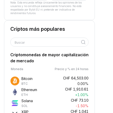
Nota: Esta encuesta refleja únicamente las opiniones de los
usuarios y no constituye asesoramiento financiero. No está
respaldada por Bybit EU ni pretende ser indicativa de
rendimientos futuros.
Criptos más populares
Buscar
Criptomonedas de mayor capitalización
de mercado
Moneda
Precio y % en 24 horas
CHF
64,503.00
Bitcoin
0.00%
BTC
CHF
1,910.61
Ethereum
+1.00%
ETH
CHF
73.10
Solana
-1.50%
SOL
CHF
1.041
XRP