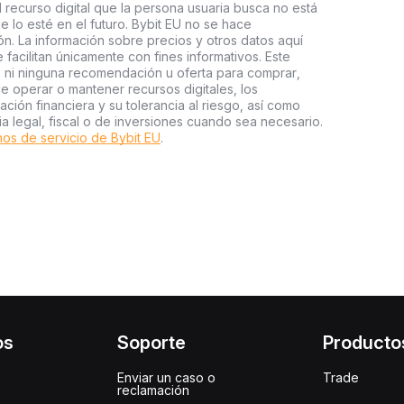
l recurso digital que la persona usuaria busca no está
e lo esté en el futuro. Bybit EU no se hace
n. La información sobre precios y otros datos aquí
facilitan únicamente con fines informativos. Este
o ni ninguna recomendación u oferta para comprar,
e operar o mantener recursos digitales, los
ión financiera y su tolerancia al riesgo, así como
ia legal, fiscal o de inversiones cuando sea necesario.
os de servicio de Bybit EU
.
os
Soporte
Producto
Enviar un caso o
Trade
reclamación