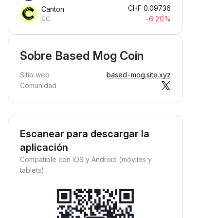
CHF
0.09736
Canton
-6.20%
CC
Sobre Based Mog Coin
Sitio web
based-mog.site.xyz
Comunidad
Escanear para descargar la
aplicación
Compatible con iOS y Android (móviles y
tablets)