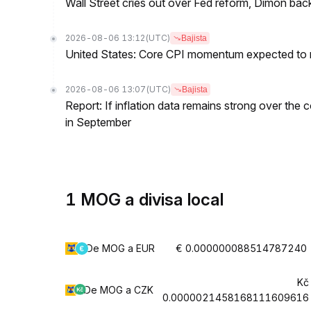
Wall Street cries out over Fed reform, Dimon back
2026-08-06 13:12
(UTC)
Bajista
United States: Core CPI momentum expected to re
2026-08-06 13:07
(UTC)
Bajista
Report: If inflation data remains strong over the 
in September
1 MOG a divisa local
De MOG a EUR
€ 0.000000088514787240
Kč
De MOG a CZK
0.0000021458168111609616