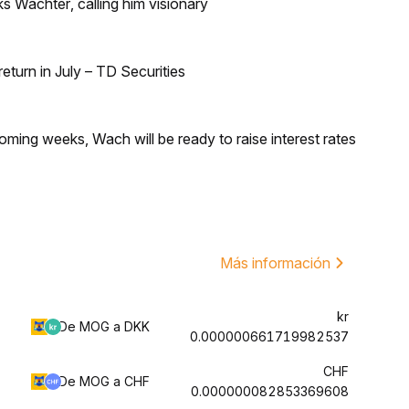
s Wachter, calling him visionary
turn in July – TD Securities
coming weeks, Wach will be ready to raise interest rates
Más información
kr
De MOG a DKK
0.000000661719982537
CHF
De MOG a CHF
0.000000082853369608