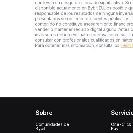
conllevan un riesgo de mercado significativo. Si e
disponible actualmente en Bybit EU, es posible qu
responsable de los resultados de ninguna inversió
presentados se obtienen de fuentes públicas y se 
contenido no constituye asesoramiento financier
vender o mantener recurso digital alguno. Antes d
inversores deben evaluar cuidadosamente su situac
consultar con profesionales cualificados en mater
Para obtener más información, consulta los
Términ
Sobre
Servici
Comunidades de
One-Click
Bybit
Buy