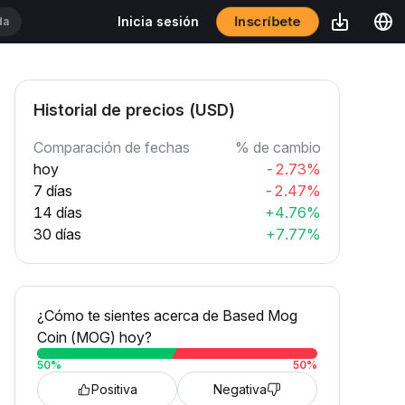
Inscríbete
Inicia sesión
Historial de precios (USD)
Comparación de fechas
% de cambio
hoy
-2.73%
7 días
-2.47%
14 días
+4.76%
30 días
+7.77%
¿Cómo te sientes acerca de Based Mog
Coin (MOG) hoy?
50
%
50
%
Positiva
Negativa