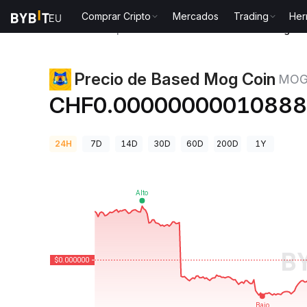
Comprar Cripto
Mercados
Trading
Her
Precios de Criptomonedas
Precio de Based Mog C
Precio de Based Mog Coin
MO
CHF0.0000000001088
24H
7D
14D
30D
60D
200D
1Y