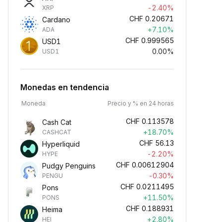
-2.40%
XRP
CHF
0.20671
Cardano
+7.10%
ADA
CHF
0.999565
USD1
0.00%
USD1
Monedas en tendencia
Moneda
Precio y % en 24 horas
CHF
0.113578
Cash Cat
+18.70%
CASHCAT
CHF
56.13
Hyperliquid
-2.20%
HYPE
CHF
0.00612904
Pudgy Penguins
-0.30%
PENGU
CHF
0.0211495
Pons
+11.50%
PONS
CHF
0.188931
Heima
+2.80%
HEI