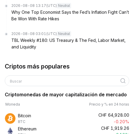
2026-08-08 13:17
(UTC)
Neutral
Why One Top Economist Says the Fed’s Inflation Fight Can’t
Be Won With Rate Hikes
2026-08-08 03:01
(UTC)
Neutral
TBL Weekly #180: US Treasury & The Fed, Labor Market,
and Liquidity
Criptos más populares
Buscar
Criptomonedas de mayor capitalización de mercado
Moneda
Precio y % en 24 horas
CHF
64,928.00
Bitcoin
-0.20%
BTC
CHF
1,919.26
Ethereum