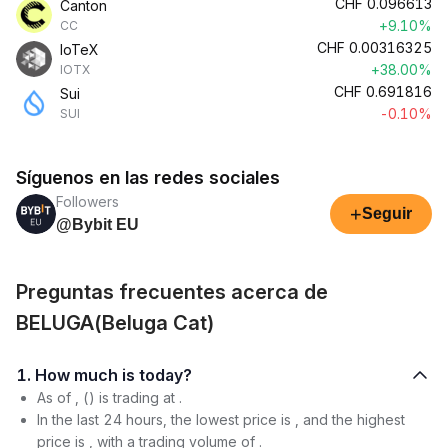
CHF
0.096613
Canton
+9.10%
CC
CHF
0.00316325
IoTeX
+38.00%
IOTX
CHF
0.691816
Sui
-0.10%
SUI
Síguenos en las redes sociales
Followers
+
Seguir
@Bybit EU
Preguntas frecuentes acerca de
BELUGA(Beluga Cat)
1. How much is today?
As of , () is trading at .
In the last 24 hours, the lowest price is , and the highest
price is , with a trading volume of .