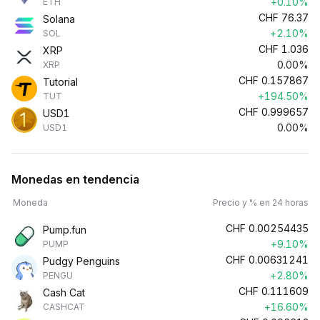
+0.10%
ETH
CHF
76.37
Solana
+2.10%
SOL
CHF
1.036
XRP
0.00%
XRP
CHF
0.157867
Tutorial
+194.50%
TUT
CHF
0.999657
USD1
0.00%
USD1
Monedas en tendencia
Moneda
Precio y % en 24 horas
CHF
0.00254435
Pump.fun
+9.10%
PUMP
CHF
0.00631241
Pudgy Penguins
+2.80%
PENGU
CHF
0.111609
Cash Cat
+16.60%
CASHCAT