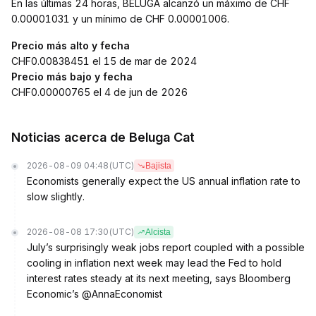
En las últimas 24 horas, BELUGA alcanzó un máximo de CHF
0.00001031 y un mínimo de CHF 0.00001006.
Precio más alto y fecha
CHF0.00838451 el 15 de mar de 2024
Precio más bajo y fecha
CHF0.00000765 el 4 de jun de 2026
Noticias acerca de Beluga Cat
2026-08-09 04:48
(UTC)
Bajista
Economists generally expect the US annual inflation rate to
slow slightly.
2026-08-08 17:30
(UTC)
Alcista
July’s surprisingly weak jobs report coupled with a possible
cooling in inflation next week may lead the Fed to hold
interest rates steady at its next meeting, says Bloomberg
Economic’s @AnnaEconomist