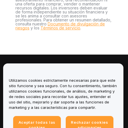
una oferta para comprar, vender o mantener
recursos digitales. Los inversores deben evaluar
de forma independiente su situación financiera y
se les anima a consultar con asesores
profesionales. Para obtener un resumen detallado,
consulta nuestro
Documento de divulgación de
riesgos
y los
Términos de servicio
.
Sobre
Utilizamos cookies estrictamente necesarias para que este
Servicios
sitio funcione y sea seguro. Con tu consentimiento, también
utilizamos cookies funcionales, de análisis, de marketing y
Soporte
de redes sociales para recordar tus ajustes, entender el
uso del sitio, mejorarlo y dar soporte a las funciones de
marketing y a las características para compartir.
Productos
Legal
Aceptar todas las
Rechazar cookies
cookies
adicionales