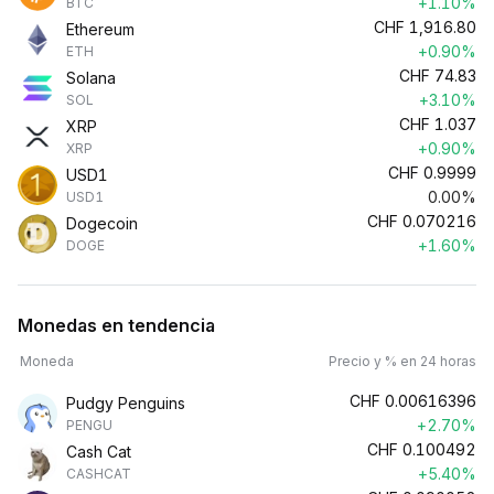
+1.10%
BTC
CHF
1,916.80
Ethereum
+0.90%
ETH
CHF
74.83
Solana
+3.10%
SOL
CHF
1.037
XRP
+0.90%
XRP
CHF
0.9999
USD1
0.00%
USD1
CHF
0.070216
Dogecoin
+1.60%
DOGE
Monedas en tendencia
Moneda
Precio y % en 24 horas
CHF
0.00616396
Pudgy Penguins
+2.70%
PENGU
CHF
0.100492
Cash Cat
+5.40%
CASHCAT