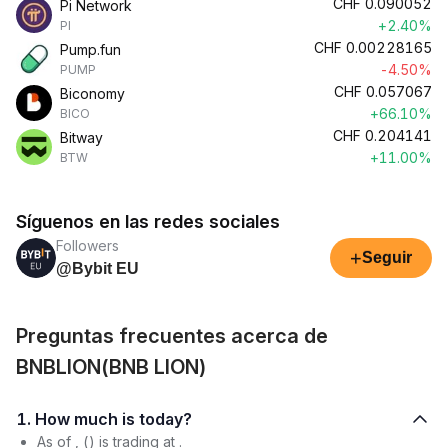
CHF
0.090052
Pi Network
+2.40%
PI
CHF
0.00228165
Pump.fun
-4.50%
PUMP
CHF
0.057067
Biconomy
+66.10%
BICO
CHF
0.204141
Bitway
+11.00%
BTW
Síguenos en las redes sociales
Followers
+
Seguir
@Bybit EU
Preguntas frecuentes acerca de
BNBLION(BNB LION)
1. How much is today?
As of , () is trading at .