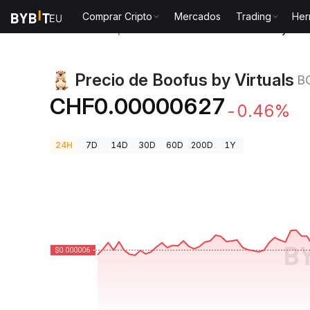
Comprar Cripto
Mercados
Trading
Her
Precios de Criptomonedas
Precio de Boofus by Vir
Precio de Boofus by Virtuals
B
CHF0.00000627
-0.46%
24H
7D
14D
30D
60D
200D
1Y