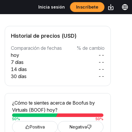
Inscríbete
Inicia sesión
Historial de precios (USD)
Comparación de fechas
% de cambio
hoy
--
7 días
--
14 días
--
30 días
--
¿Cómo te sientes acerca de Boofus by
Virtuals (BOOF) hoy?
50
%
50
%
Positiva
Negativa