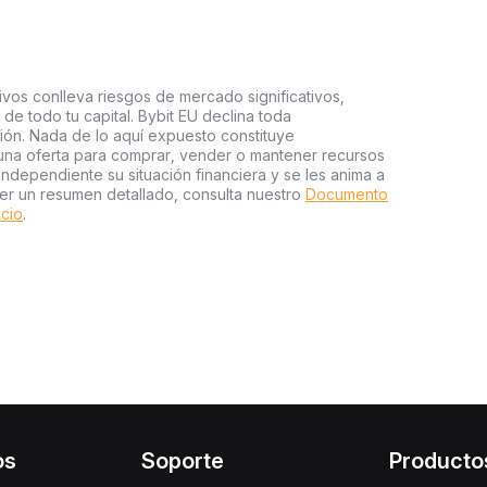
ivos conlleva riesgos de mercado significativos,
a de todo tu capital. Bybit EU declina toda
sión. Nada de lo aquí expuesto constituye
una oferta para comprar, vender o mantener recursos
independiente su situación financiera y se les anima a
er un resumen detallado, consulta nuestro
Documento
icio
.
os
Soporte
Producto