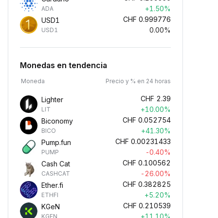
+1.50%
ADA
CHF
0.999776
USD1
0.00%
USD1
Monedas en tendencia
Moneda
Precio y % en 24 horas
CHF
2.39
Lighter
+10.00%
LIT
CHF
0.052754
Biconomy
+41.30%
BICO
CHF
0.00231433
Pump.fun
-0.40%
PUMP
CHF
0.100562
Cash Cat
-26.00%
CASHCAT
CHF
0.382825
Ether.fi
+5.20%
ETHFI
CHF
0.210539
KGeN
+11.10%
KGEN