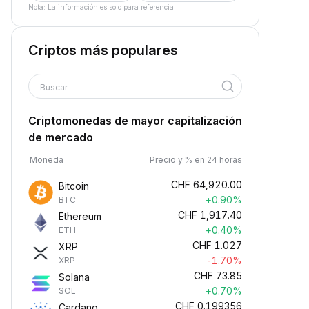
Nota: La información es solo para referencia.
Criptos más populares
Buscar
Criptomonedas de mayor capitalización
de mercado
Moneda
Precio y % en 24 horas
CHF
64,920.00
Bitcoin
+0.90%
BTC
CHF
1,917.40
Ethereum
+0.40%
ETH
CHF
1.027
XRP
-1.70%
XRP
CHF
73.85
Solana
+0.70%
SOL
CHF
0.199356
Cardano