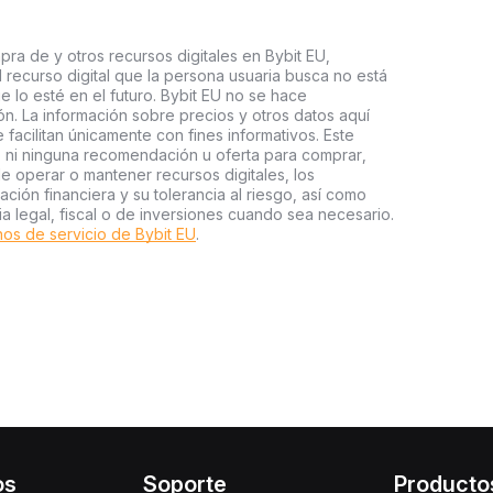
pra de y otros recursos digitales en Bybit EU,
l recurso digital que la persona usuaria busca no está
e lo esté en el futuro. Bybit EU no se hace
n. La información sobre precios y otros datos aquí
facilitan únicamente con fines informativos. Este
o ni ninguna recomendación u oferta para comprar,
e operar o mantener recursos digitales, los
ión financiera y su tolerancia al riesgo, así como
ia legal, fiscal o de inversiones cuando sea necesario.
os de servicio de Bybit EU
.
os
Soporte
Producto