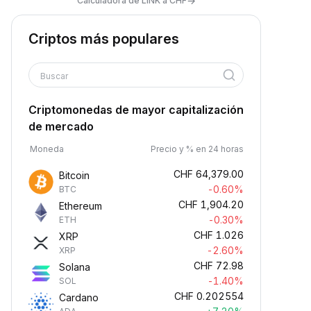
→
Calculadora de LINK a CHF
Criptos más populares
Buscar
Criptomonedas de mayor capitalización
de mercado
Moneda
Precio y % en 24 horas
CHF
64,379.00
Bitcoin
-0.60%
BTC
CHF
1,904.20
Ethereum
-0.30%
ETH
CHF
1.026
XRP
-2.60%
XRP
CHF
72.98
Solana
-1.40%
SOL
CHF
0.202554
Cardano