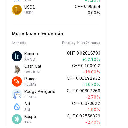
+7.20%
ADA
CHF
0.99954
USD1
0.00%
USD1
Monedas en tendencia
Moneda
Precio y % en 24 horas
CHF
0.02018793
Kamino
+12.10%
KMNO
CHF
0.100012
Cash Cat
-18.00%
CASHCAT
CHF
0.01192932
Plume
+10.30%
PLUME
CHF
0.00607266
Pudgy Penguins
-2.70%
PENGU
CHF
0.673622
Sui
-1.90%
SUI
CHF
0.02558329
Kaspa
-2.40%
KAS