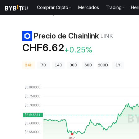
Comprar Cripto
Mercados
Trading
Her
Precios de Criptomonedas
Precio de Chainlink LINK
Precio de Chainlink
LINK
CHF6.62
+0.25%
24H
7D
14D
30D
60D
200D
1Y