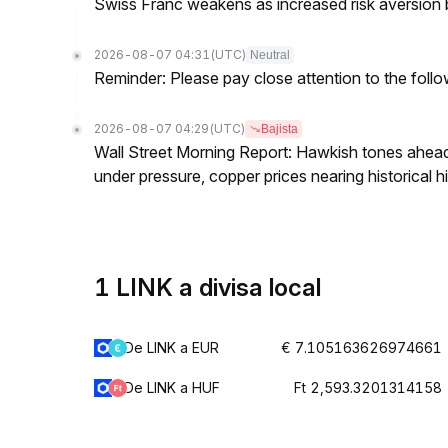
Swiss Franc weakens as increased risk aversion
2026-08-07 04:31
(UTC)
Neutral
Reminder: Please pay close attention to the followi
2026-08-07 04:29
(UTC)
Bajista
Wall Street Morning Report: Hawkish tones ahead
under pressure, copper prices nearing historical h
1 LINK a divisa local
De LINK a EUR
€ 7.105163626974661
De LINK a HUF
Ft 2,593.3201314158