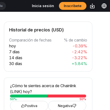
Inscríbete
Inicia sesión
Historial de precios (USD)
Comparación de fechas
% de cambio
hoy
-0.39%
7 días
-2.42%
14 días
-3.22%
30 días
+5.84%
¿Cómo te sientes acerca de Chainlink
(LINK) hoy?
50
%
50
%
Positiva
Negativa