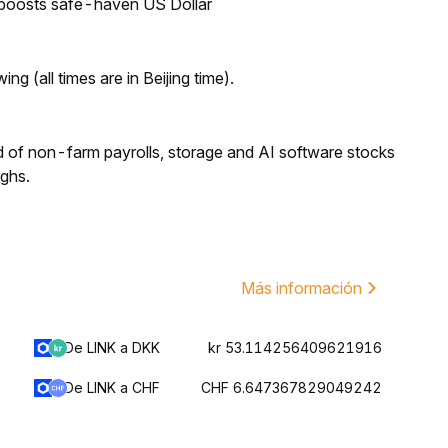
 boosts safe-haven US Dollar
ng (all times are in Beijing time).
 of non-farm payrolls, storage and AI software stocks
ighs.
Más información
De LINK a DKK
kr 53.114256409621916
De LINK a CHF
CHF 6.647367829049242