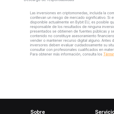
Las inversiones en criptomonedas, incluida la com
conllevan un riesgo de mercado significativo. Si e
disponible actualmente en Bybit EU, es posible qu
responsable de los resultados de ninguna inversió
presentados se obtienen de fuentes públicas y se 
contenido no constituye asesoramiento financier
vender o mantener recurso digital alguno. Antes d
inversores deben evaluar cuidadosamente su situac
consultar con profesionales cualificados en mater
Para obtener más información, consulta los
Términ
Sobre
Servici