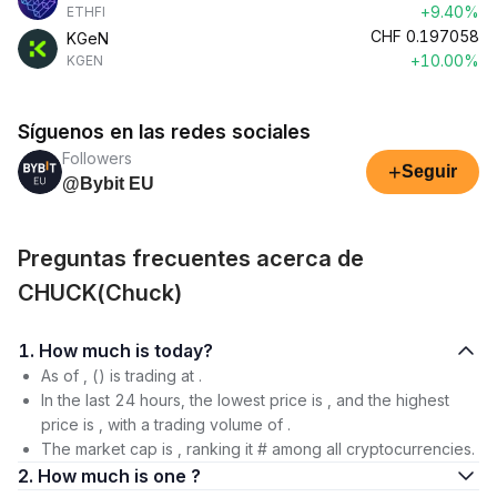
+9.40%
ETHFI
CHF
0.197058
KGeN
+10.00%
KGEN
Síguenos en las redes sociales
Followers
+
Seguir
@Bybit EU
Preguntas frecuentes acerca de
CHUCK(Chuck)
1. How much is today?
As of , () is trading at .
In the last 24 hours, the lowest price is , and the highest
price is , with a trading volume of .
The market cap is , ranking it # among all cryptocurrencies.
2. How much is one ?