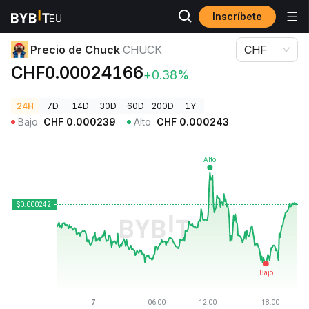
Inscríbete
Precios de Criptomonedas
Precio de Chuck CHUCK
Precio de Chuck
CHUCK
CHF
CHF0.00024166
+0.38%
24H
7D
14D
30D
60D
200D
1Y
Bajo
CHF
0.000239
Alto
CHF
0.000243