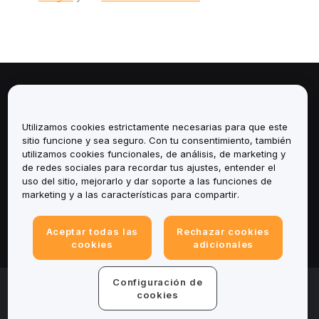
Sobre
Utilizamos cookies estrictamente necesarias para que este
Servicios
sitio funcione y sea seguro. Con tu consentimiento, también
utilizamos cookies funcionales, de análisis, de marketing y
Soporte
de redes sociales para recordar tus ajustes, entender el
uso del sitio, mejorarlo y dar soporte a las funciones de
marketing y a las características para compartir.
Productos
Legal
Aceptar todas las
Rechazar cookies
cookies
adicionales
Configuración de
© 2025-2026 Bybit.eu. Todos los derechos
reservados.
cookies
Términos de servicio
|
Términos de Privacidad
|
Impreso