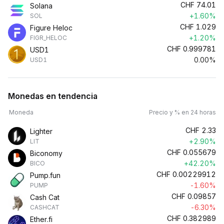
CHF
74.01
Solana
+1.60%
SOL
CHF
1.029
Figure Heloc
+1.20%
FIGR_HELOC
CHF
0.999781
USD1
0.00%
USD1
Monedas en tendencia
Moneda
Precio y % en 24 horas
CHF
2.33
Lighter
+2.90%
LIT
CHF
0.055679
Biconomy
+42.20%
BICO
CHF
0.00229912
Pump.fun
-1.60%
PUMP
CHF
0.09857
Cash Cat
-6.30%
CASHCAT
CHF
0.382989
Ether.fi