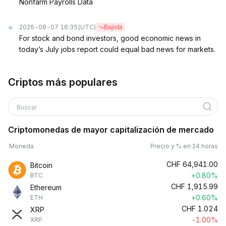
Nonfarm Payrolls Data
2026-08-07 16:35
(UTC)
Bajista
For stock and bond investors, good economic news in
today’s July jobs report could equal bad news for markets.
Criptos más populares
Buscar
Criptomonedas de mayor capitalización de mercado
Moneda
Precio y % en 24 horas
CHF
64,941.00
Bitcoin
+0.80%
BTC
CHF
1,915.99
Ethereum
+0.60%
ETH
CHF
1.024
XRP
-1.00%
XRP