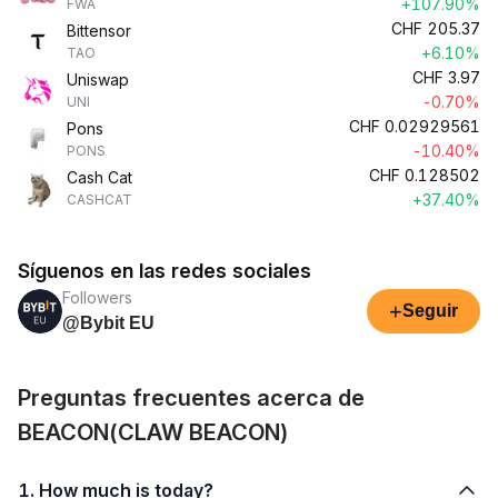
+107.90%
FWA
CHF
205.37
Bittensor
+6.10%
TAO
CHF
3.97
Uniswap
-0.70%
UNI
CHF
0.02929561
Pons
-10.40%
PONS
CHF
0.128502
Cash Cat
+37.40%
CASHCAT
Síguenos en las redes sociales
Followers
+
Seguir
@Bybit EU
Preguntas frecuentes acerca de
BEACON(CLAW BEACON)
1. How much is today?