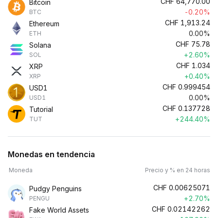
CHF
64,770.00
Bitcoin
-0.20%
BTC
CHF
1,913.24
Ethereum
0.00%
ETH
CHF
75.78
Solana
+2.60%
SOL
CHF
1.034
XRP
+0.40%
XRP
CHF
0.999454
USD1
0.00%
USD1
CHF
0.137728
Tutorial
+244.40%
TUT
Monedas en tendencia
Moneda
Precio y % en 24 horas
CHF
0.00625071
Pudgy Penguins
+2.70%
PENGU
CHF
0.02142262
Fake World Assets