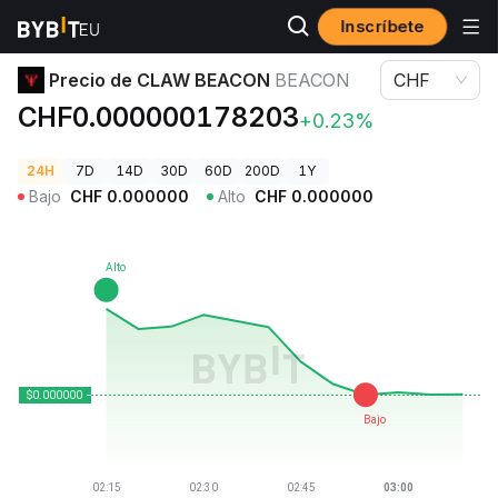
Inscríbete
Precios de Criptomonedas
Precio de CLAW BEACON BEACON
Precio de CLAW BEACON
BEACON
CHF
CHF0.000000178203
+0.23%
24H
7D
14D
30D
60D
200D
1Y
Bajo
CHF
0.000000
Alto
CHF
0.000000