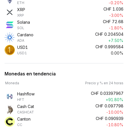
-0.20%
ETH
CHF
1.036
XRP
-3.00%
XRP
CHF
72.68
Solana
-1.80%
SOL
CHF
0.204504
Cardano
+7.50%
ADA
CHF
0.999584
USD1
0.00%
USD1
Monedas en tendencia
Moneda
Precio y % en 24 horas
CHF
0.03397967
Hashflow
+91.80%
HFT
CHF
0.097798
Cash Cat
-10.00%
CASHCAT
CHF
0.090939
Canton
-10.80%
CC