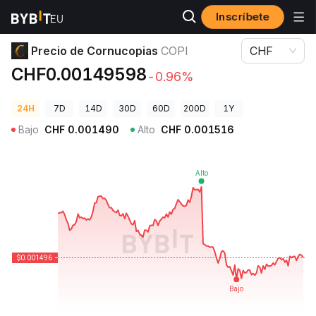
Inscríbete
Precios de Criptomonedas
Precio de Cornucopias COPI
Precio de Cornucopias
COPI
CHF
CHF0.00149598
-0.96%
24H
7D
14D
30D
60D
200D
1Y
Bajo
CHF
0.001490
Alto
CHF
0.001516