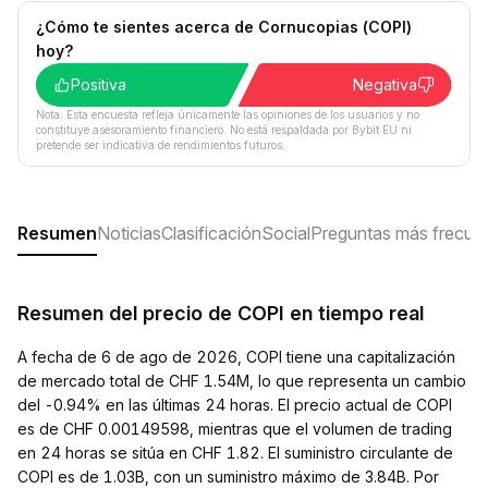
¿Cómo te sientes acerca de Cornucopias (COPI)
hoy?
Positiva
Negativa
Nota: Esta encuesta refleja únicamente las opiniones de los usuarios y no
constituye asesoramiento financiero. No está respaldada por Bybit EU ni
pretende ser indicativa de rendimientos futuros.
Resumen
Noticias
Clasificación
Social
Preguntas más frecue
Resumen del precio de COPI en tiempo real
A fecha de 6 de ago de 2026, COPI tiene una capitalización
de mercado total de CHF 1.54M, lo que representa un cambio
del -0.94% en las últimas 24 horas. El precio actual de COPI
es de CHF 0.00149598, mientras que el volumen de trading
en 24 horas se sitúa en CHF 1.82. El suministro circulante de
COPI es de 1.03B, con un suministro máximo de 3.84B. Por