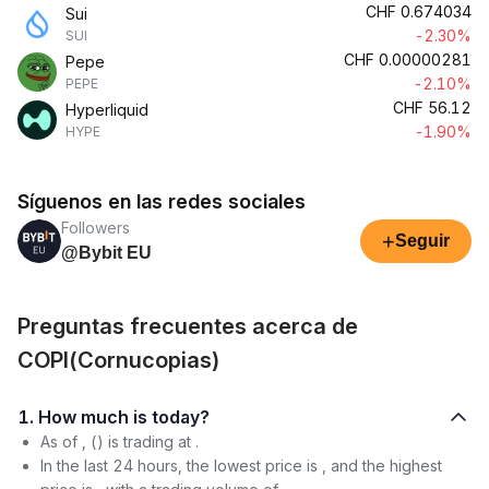
CHF
0.674034
Sui
-2.30%
SUI
CHF
0.00000281
Pepe
-2.10%
PEPE
CHF
56.12
Hyperliquid
-1.90%
HYPE
Síguenos en las redes sociales
Followers
+
Seguir
@Bybit EU
Preguntas frecuentes acerca de
COPI(Cornucopias)
1. How much is today?
As of , () is trading at .
In the last 24 hours, the lowest price is , and the highest