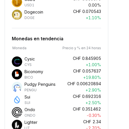
0.00%
USD1
CHF
0.070543
Dogecoin
+1.10%
DOGE
Monedas en tendencia
Moneda
Precio y % en 24 horas
CHF
0.845905
Cysic
+1.00%
CYS
CHF
0.057637
Biconomy
+19.80%
BICO
CHF
0.00620894
Pudgy Penguins
+2.90%
PENGU
CHF
0.692316
Sui
+2.50%
SUI
CHF
0.351462
Ondo
-0.30%
ONDO
CHF
2.34
Lighter
-2.70%
LIT