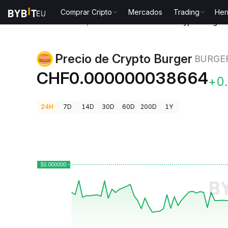
Comprar Cripto
Mercados
Trading
Her
Precios de Criptomonedas
Precio de Crypto Burge
Precio de Crypto Burger
BURGE
CHF0.000000038664
+0
24H
7D
14D
30D
60D
200D
1Y