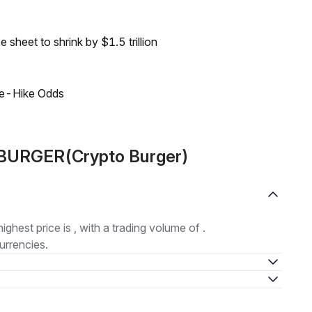
sheet to shrink by $1.5 trillion
ate-Hike Odds
 BURGER(Crypto Burger)
highest price is , with a trading volume of .
urrencies.