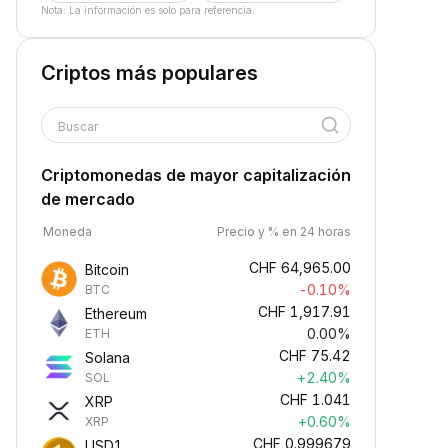
Nota: La información es solo para referencia.
Criptos más populares
Buscar
Criptomonedas de mayor capitalización
de mercado
Moneda
Precio y % en 24 horas
CHF
64,965.00
Bitcoin
-0.10%
BTC
CHF
1,917.91
Ethereum
0.00%
ETH
CHF
75.42
Solana
+2.40%
SOL
CHF
1.041
XRP
+0.60%
XRP
CHF
0.999679
USD1