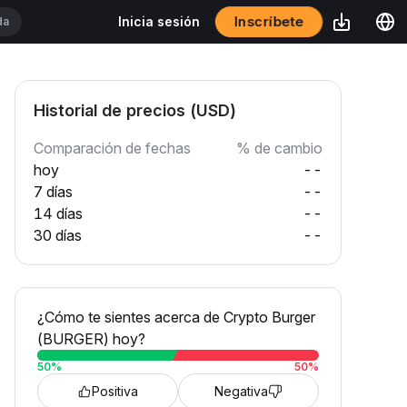
Inscríbete
Inicia sesión
Historial de precios (USD)
Comparación de fechas
% de cambio
hoy
--
7 días
--
14 días
--
30 días
--
¿Cómo te sientes acerca de Crypto Burger
(BURGER) hoy?
50
%
50
%
Positiva
Negativa