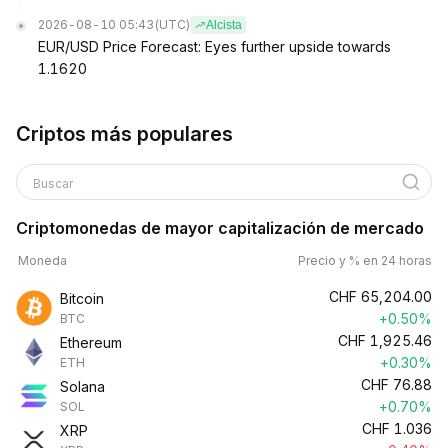
2026-08-10 05:43
(UTC)
Alcista
EUR/USD Price Forecast: Eyes further upside towards
1.1620
Criptos más populares
Buscar
Criptomonedas de mayor capitalización de mercado
Moneda
Precio y % en 24 horas
CHF
65,204.00
Bitcoin
+0.50%
BTC
CHF
1,925.46
Ethereum
+0.30%
ETH
CHF
76.88
Solana
+0.70%
SOL
CHF
1.036
XRP