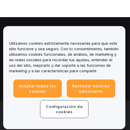
Sobre
Utilizamos cookies estrictamente necesarias para que este
Servicios
sitio funcione y sea seguro. Con tu consentimiento, también
utilizamos cookies funcionales, de análisis, de marketing y
Soporte
de redes sociales para recordar tus ajustes, entender el
uso del sitio, mejorarlo y dar soporte a las funciones de
marketing y a las características para compartir.
Productos
Legal
Aceptar todas las
Rechazar cookies
cookies
adicionales
Configuración de
© 2025-2026 Bybit.eu. Todos los derechos
reservados.
cookies
Términos de servicio
|
Términos de Privacidad
|
Impreso
(Nota Legal)
|
Centro de preferencias de cookies