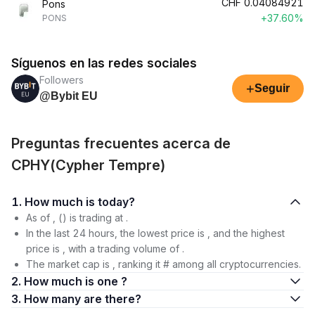
CHF
0.04084921
Pons
+37.60%
PONS
Síguenos en las redes sociales
Followers
+
Seguir
@Bybit EU
Preguntas frecuentes acerca de
CPHY(Cypher Tempre)
1. How much is today?
As of , () is trading at .
In the last 24 hours, the lowest price is , and the highest
price is , with a trading volume of .
The market cap is , ranking it # among all cryptocurrencies.
2. How much is one ?
3. How many are there?