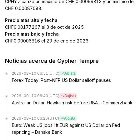
CPHY alcanzó un máximo de CHF 0.00099813 y un mínimo de
CHF 0.00087088.
Precio más alto y fecha
CHF0.00177267 el 3 de oct de 2025
Precio más bajo y fecha
CHF0.00006816 el 29 de ene de 2026
Noticias acerca de Cypher Tempre
2026-08-10 06:51
(UTC)
Alcista
Forex Today: Post-NFP US Dollar selloff pauses
2026-08-10 06:40
(UTC)
Bajista
Australian Dollar: Hawkish risk before RBA – Commerzbank
2026-08-10 06:26
(UTC)
Alcista
Euro: Weak US jobs lift EUR against US Dollar on Fed
repricing – Danske Bank