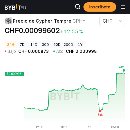
Inscríbete
Precios de Criptomonedas
Precio de Cypher Tempre CPHY
Precio de Cypher Tempre
CPHY
CHF
CHF0.00099602
+12.55%
24H
7D
14D
30D
60D
200D
1Y
Bajo
CHF
0.000873
Alto
CHF
0.000998