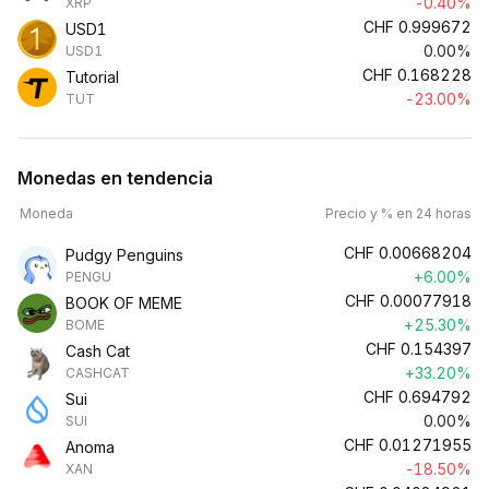
-0.40%
XRP
CHF
0.999672
USD1
0.00%
USD1
CHF
0.168228
Tutorial
-23.00%
TUT
Monedas en tendencia
Moneda
Precio y % en 24 horas
CHF
0.00668204
Pudgy Penguins
+6.00%
PENGU
CHF
0.00077918
BOOK OF MEME
+25.30%
BOME
CHF
0.154397
Cash Cat
+33.20%
CASHCAT
CHF
0.694792
Sui
0.00%
SUI
CHF
0.01271955
Anoma
-18.50%
XAN