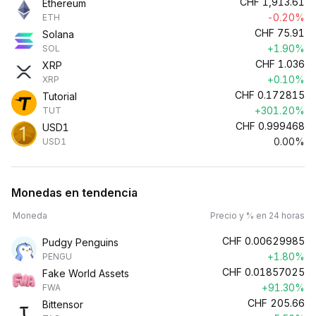
CHF
1,913.61
Ethereum
-0.20%
ETH
CHF
75.91
Solana
+1.90%
SOL
CHF
1.036
XRP
+0.10%
XRP
CHF
0.172815
Tutorial
+301.20%
TUT
CHF
0.999468
USD1
0.00%
USD1
Monedas en tendencia
Moneda
Precio y % en 24 horas
CHF
0.00629985
Pudgy Penguins
+1.80%
PENGU
CHF
0.01857025
Fake World Assets
+91.30%
FWA
CHF
205.66
Bittensor