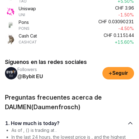
+5.50%
TAO
CHF
3.96
Uniswap
-1.50%
UNI
CHF
0.03090231
Pons
-4.50%
PONS
CHF
0.115144
Cash Cat
+15.60%
CASHCAT
Síguenos en las redes sociales
Followers
+
Seguir
@Bybit EU
Preguntas frecuentes acerca de
DAUMEN(Daumenfrosch)
1. How much is today?
As of , () is trading at .
In the last 24 hours, the lowest price is , and the highest