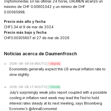
criptomonedas. En las últimas 24 horas, DAUMEN alcanzó un
máximo de CHF 0.00601042 y un mínimo de CHF
0.00565998.
Precio más alto y fecha
CHF1.34 el 9 de mar de 2024
Precio más bajo y fecha
CHF0.00305607 el 27 de mar de 2026
Noticias acerca de Daumenfrosch
2026-08-09 04:48
(UTC)
Bajista
Economists generally expect the US annual inflation rate to
slow slightly.
2026-08-08 17:30
(UTC)
Alcista
July’s surprisingly weak jobs report coupled with a possible
cooling in inflation next week may lead the Fed to hold
interest rates steady at its next meeting, says Bloomberg
Economic’s @AnnaEconomist