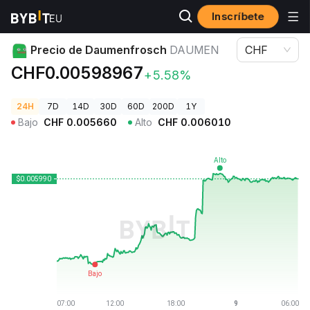
Inscríbete
Precios de Criptomonedas
Precio de Daumenfrosch DAUMEN
Precio de Daumenfrosch
DAUMEN
CHF
CHF0.00598967
+5.58%
24H
7D
14D
30D
60D
200D
1Y
Bajo
CHF
0.005660
Alto
CHF
0.006010