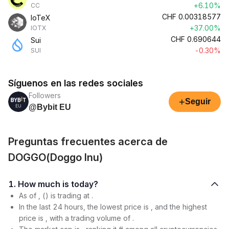
+6.10%
CC
CHF
0.00318577
IoTeX
+37.00%
IOTX
CHF
0.690644
Sui
-0.30%
SUI
Síguenos en las redes sociales
Followers
+
Seguir
@Bybit EU
Preguntas frecuentes acerca de
DOGGO(Doggo Inu)
1. How much is today?
As of , () is trading at .
In the last 24 hours, the lowest price is , and the highest
price is , with a trading volume of .