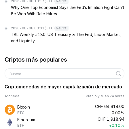
2026-08-08 13:17
(UTC)
Neutral
Why One Top Economist Says the Fed’s Inflation Fight Can’t
Be Won With Rate Hikes
2026-08-08 03:01
(UTC)
Neutral
TBL Weekly #180: US Treasury & The Fed, Labor Market,
and Liquidity
Criptos más populares
Buscar
Criptomonedas de mayor capitalización de mercado
Moneda
Precio y % en 24 horas
CHF
64,914.00
Bitcoin
0.00%
BTC
CHF
1,918.94
Ethereum
+0.10%
ETH