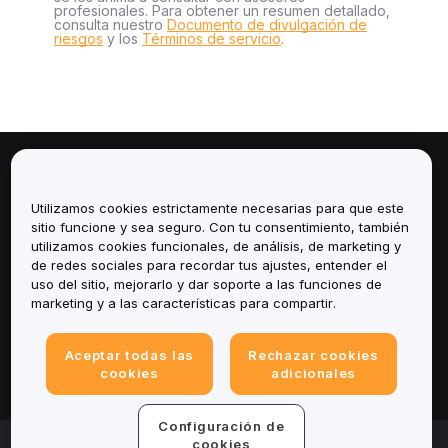
profesionales. Para obtener un resumen detallado,
consulta nuestro
Documento de divulgación de
riesgos
y los
Términos de servicio
.
Sobre
Utilizamos cookies estrictamente necesarias para que este
Servicios
sitio funcione y sea seguro. Con tu consentimiento, también
utilizamos cookies funcionales, de análisis, de marketing y
de redes sociales para recordar tus ajustes, entender el
Soporte
uso del sitio, mejorarlo y dar soporte a las funciones de
marketing y a las características para compartir.
Productos
Aceptar todas las
Rechazar cookies
Legal
cookies
adicionales
Configuración de
© 2025-2026 Bybit.eu. All rights reserved.
cookies