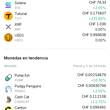
CHF
76.33
Solana
+2.00%
SOL
CHF
0.175837
Tutorial
+231.60%
TUT
CHF
1.036
XRP
0.00%
XRP
CHF
0.999638
USD1
0.00%
USD1
Monedas en tendencia
Moneda
Precio y % en 24 horas
CHF
0.00254879
Pump.fun
+10.30%
PUMP
CHF
0.00630799
Pudgy Penguins
+2.00%
PENGU
CHF
0.112108
Cash Cat
+12.70%
CASHCAT
CHF
0.096491
Canton