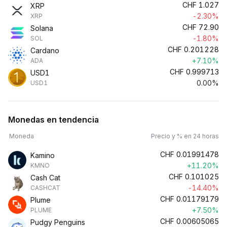
CHF
1.027
XRP
-2.30%
XRP
CHF
72.90
Solana
-1.80%
SOL
CHF
0.201228
Cardano
+7.10%
ADA
CHF
0.999713
USD1
0.00%
USD1
Monedas en tendencia
Moneda
Precio y % en 24 horas
CHF
0.01991478
Kamino
+11.20%
KMNO
CHF
0.101025
Cash Cat
-14.40%
CASHCAT
CHF
0.01179179
Plume
+7.50%
PLUME
CHF
0.00605065
Pudgy Penguins