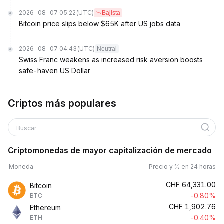
2026-08-07 05:22
(UTC)
Bajista
Bitcoin price slips below $65K after US jobs data
2026-08-07 04:43
(UTC)
Neutral
Swiss Franc weakens as increased risk aversion boosts
safe-haven US Dollar
Criptos más populares
Buscar
Criptomonedas de mayor capitalización de mercado
Moneda
Precio y % en 24 horas
CHF
64,331.00
Bitcoin
-0.80%
BTC
CHF
1,902.76
Ethereum
-0.40%
ETH