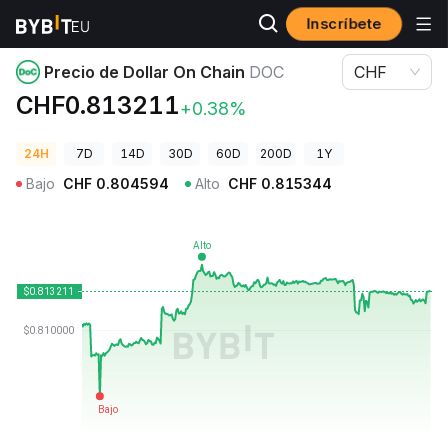
Inscríbete
Precios de Criptomonedas
Precio de Dollar On Chain DOC
Precio de Dollar On Chain
DOC
CHF
CHF0.813211
+0.38%
24H
7D
14D
30D
60D
200D
1Y
Bajo
CHF
0.804594
Alto
CHF
0.815344