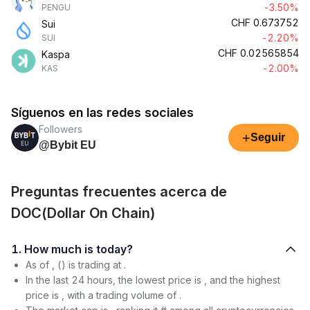
-3.50%
PENGU
CHF
0.673752
Sui
-2.20%
SUI
CHF
0.02565854
Kaspa
-2.00%
KAS
Síguenos en las redes sociales
Followers
+
Seguir
@Bybit EU
Preguntas frecuentes acerca de
DOC(Dollar On Chain)
1. How much is today?
As of , () is trading at .
In the last 24 hours, the lowest price is , and the highest
price is , with a trading volume of .