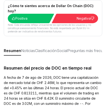
¿Cómo te sientes acerca de Dollar On Chain (DOC)
hoy?
Positiva
Negativa
Nota: Esta encuesta refleja únicamente las opiniones de los usuarios y no
constituye asesoramiento financiero. No está respaldada por Bybit EU ni
pretende ser indicativa de rendimientos futuros.
Resumen
Noticias
Clasificación
Social
Preguntas más frecue
Resumen del precio de DOC en tiempo real
A fecha de 7 de ago de 2026, DOC tiene una capitalización
de mercado total de CHF 2.46M, lo que representa un cambio
del +0.45% en las últimas 24 horas. El precio actual de DOC
es de CHF 0.813211, mientras que el volumen de trading en
24 horas se sitúa en CHF 8.42K. El suministro circulante de
DOC es de 3.02M, con un suministro máximo de --. Por