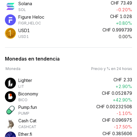
CHF
73.49
Solana
-0.20%
SOL
CHF
1.028
Figure Heloc
+0.80%
FIGR_HELOC
CHF
0.999739
USD1
0.00%
USD1
Monedas en tendencia
Moneda
Precio y % en 24 horas
CHF
2.33
Lighter
+2.90%
LIT
CHF
0.052879
Biconomy
+42.90%
BICO
CHF
0.00232508
Pump.fun
-1.10%
PUMP
CHF
0.096975
Cash Cat
-17.50%
CASHCAT
CHF
0.385606
Ether.fi