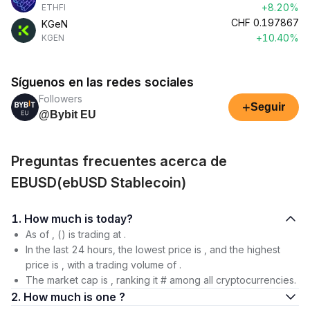
+8.20%
ETHFI
CHF
0.197867
KGeN
+10.40%
KGEN
Síguenos en las redes sociales
Followers
+
Seguir
@Bybit EU
Preguntas frecuentes acerca de
EBUSD(ebUSD Stablecoin)
1. How much is today?
As of , () is trading at .
In the last 24 hours, the lowest price is , and the highest
price is , with a trading volume of .
The market cap is , ranking it # among all cryptocurrencies.
2. How much is one ?