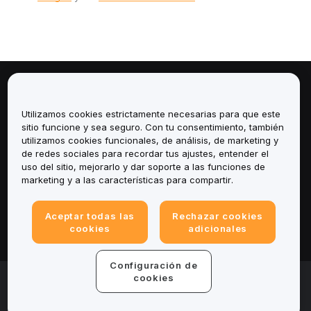
Sobre
Utilizamos cookies estrictamente necesarias para que este
Servicios
sitio funcione y sea seguro. Con tu consentimiento, también
utilizamos cookies funcionales, de análisis, de marketing y
de redes sociales para recordar tus ajustes, entender el
Soporte
uso del sitio, mejorarlo y dar soporte a las funciones de
marketing y a las características para compartir.
Productos
Aceptar todas las
Rechazar cookies
Legal
cookies
adicionales
Configuración de
© 2025-2026 Bybit.eu. All rights reserved.
cookies
Términos de servicio
|
Términos de Privacidad
|
Impreso
(Nota Legal)
|
Centro de preferencias de cookies