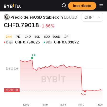
Inscríbete
Precios de Criptomonedas
Precio de ebUSD Stablecoin EBUSD
Precio de ebUSD Stablecoin
EBUSD
CHF
CHF0.79018
-1.66%
24H
7D
14D
30D
60D
200D
1Y
Bajo
CHF
0.789625
Alto
CHF
0.803872