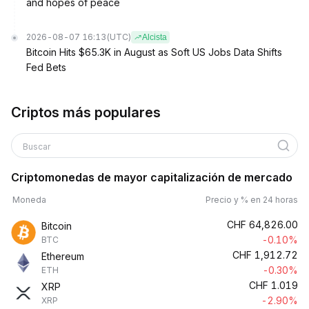
and hopes of peace
2026-08-07 16:13
(UTC)
Alcista
Bitcoin Hits $65.3K in August as Soft US Jobs Data Shifts
Fed Bets
Criptos más populares
Buscar
Criptomonedas de mayor capitalización de mercado
Moneda
Precio y % en 24 horas
CHF
64,826.00
Bitcoin
-0.10%
BTC
CHF
1,912.72
Ethereum
-0.30%
ETH
CHF
1.019
XRP
-2.90%
XRP