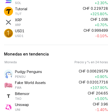
+2.30%
SOL
CHF
0.229728
Tutorial
+325.80%
TUT
CHF
1.038
XRP
+0.70%
XRP
CHF
0.999499
USD1
-0.10%
USD1
Monedas en tendencia
Moneda
Precio y % en 24 horas
CHF
0.00629579
Pudgy Penguins
+0.90%
PENGU
CHF
0.02017716
Fake World Assets
+107.90%
FWA
CHF
204.65
Bittensor
+5.00%
TAO
CHF
3.96
Uniswap
-1.40%
UNI