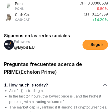
CHF
0.03006538
Pons
-9.50%
PONS
CHF
0.114389
Cash Cat
+14.20%
CASHCAT
Síguenos en las redes sociales
Followers
+
Seguir
@Bybit EU
Preguntas frecuentes acerca de
PRIME(Echelon Prime)
1. How much is today?
As of , () is trading at .
In the last 24 hours, the lowest price is , and the highest
price is , with a trading volume of .
The market cap is , ranking it # among all cryptocurrencies.