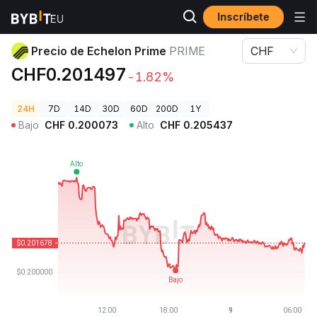
Inscríbete
Precios de Criptomonedas
Precio de Echelon Prime PRIME
Precio de Echelon Prime
PRIME
CHF
CHF0.201497
-1.82%
24H
7D
14D
30D
60D
200D
1Y
Bajo
CHF
0.200073
Alto
CHF
0.205437