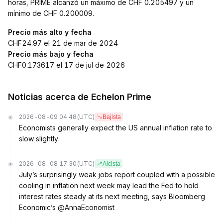
horas, PRIME alcanzó un máximo de CHF 0.205497 y un
mínimo de CHF 0.200009.
Precio más alto y fecha
CHF24.97 el 21 de mar de 2024
Precio más bajo y fecha
CHF0.173617 el 17 de jul de 2026
Noticias acerca de Echelon Prime
2026-08-09 04:48
(UTC)
Bajista
Economists generally expect the US annual inflation rate to
slow slightly.
2026-08-08 17:30
(UTC)
Alcista
July’s surprisingly weak jobs report coupled with a possible
cooling in inflation next week may lead the Fed to hold
interest rates steady at its next meeting, says Bloomberg
Economic’s @AnnaEconomist