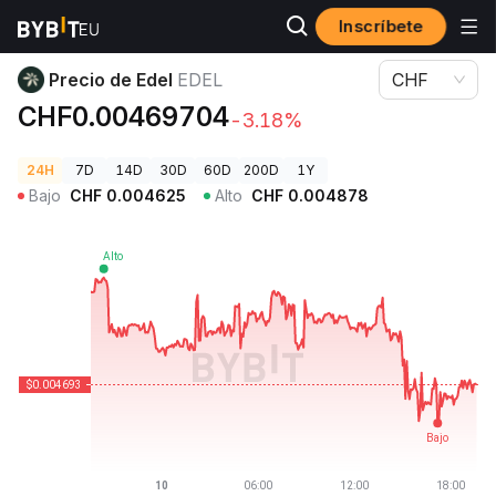
Inscríbete
Precios de Criptomonedas
Precio de Edel EDEL
Precio de Edel
EDEL
CHF
CHF0.00469704
-3.18%
24H
7D
14D
30D
60D
200D
1Y
Bajo
CHF
0.004625
Alto
CHF
0.004878