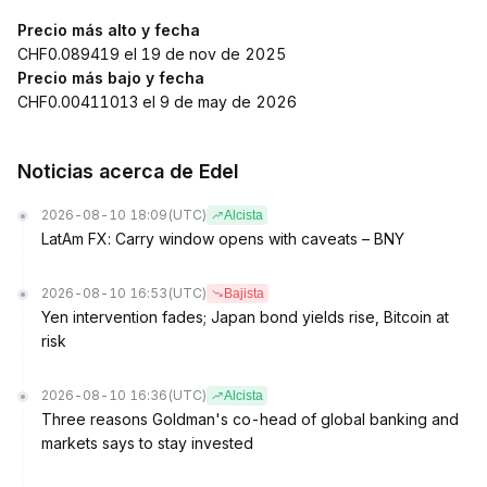
Precio más alto y fecha
CHF0.089419 el 19 de nov de 2025
Precio más bajo y fecha
CHF0.00411013 el 9 de may de 2026
Noticias acerca de Edel
2026-08-10 18:09
(UTC)
Alcista
LatAm FX: Carry window opens with caveats – BNY
2026-08-10 16:53
(UTC)
Bajista
Yen intervention fades; Japan bond yields rise, Bitcoin at
risk
2026-08-10 16:36
(UTC)
Alcista
Three reasons Goldman's co-head of global banking and
markets says to stay invested