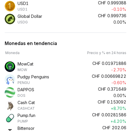
CHF
0.999388
USD1
-0.10%
USD1
CHF
0.999736
Global Dollar
0.00%
USDG
Monedas en tendencia
Moneda
Precio y % en 24 horas
CHF
0.01971886
MowCat
-2.70%
MOW
CHF
0.00669822
Pudgy Penguins
-0.60%
PENGU
CHF
0.371649
DAPPOS
0.00%
DOS
CHF
0.153092
Cash Cat
+8.70%
CASHCAT
CHF
0.00281586
Pump.fun
+4.20%
PUMP
CHF
202.06
Bittensor